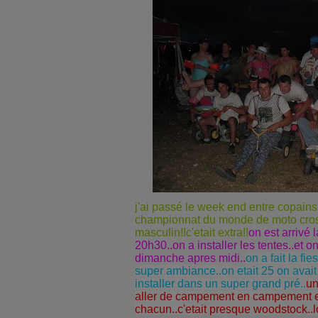
j'ai passé le week end entre copains 
championnat du monde de moto cros
masculin!!c'etait extra!!
on est arrivé 
20h30..on a installer les tentes..et on
dimanche apres midi..
on a fait la fie
super ambiance..on etait 25 on avait 
installer dans un super grand pré..
un
aller de campement en campement e
chacun..c'etait presque woodstock..lol