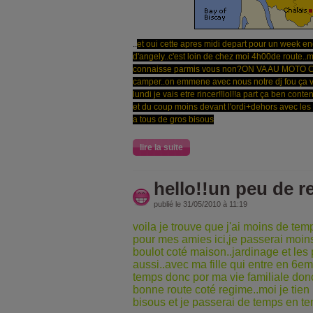
..
et oui cette apres midi depart pour un week end
d'angely..c'est loin de chez moi 4h00de route..ma
connaisse parmis vous non?ON VA AU MOTO C
camper..on emmene avec nous notre dj fou ça va 
lundi je vais etre rincer!!lol!!a part ça ben conten
et du coup moins devant l'ordi+dehors avec les p
a tous de gros bisous
lire la suite
hello!!un peu de r
publié le 31/05/2010 à 11:19
voila je trouve que j'ai moins de te
pour mes amies ici,je passerai moins 
boulot coté maison..jardinage et les
aussi..avec ma fille qui entre en 6e
temps donc por ma vie familiale donc
bonne route coté regime..moi je tien l
bisous et je passerai de temps en 