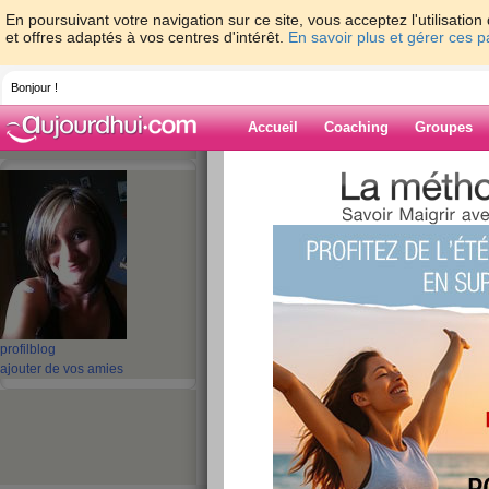
En poursuivant votre navigation sur ce site, vous acceptez l'utilisati
et offres adaptés à vos centres d'intérêt.
En savoir plus et gérer ces 
Bonjour !
Accueil
Coaching
Groupes
Accueil
>
espaces
>
tiro
Blog de tiro
aide blog
191 - 200 de 923
profil
blog
«
1 - 10
11 - 20
21 - 30
31 - 40
41 - 50
51 - 6
ajouter de vos amies
«
‹ Préc.
11
12
13
14
15
16
souvenir d'ecole..
suis je???