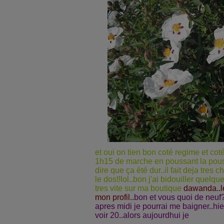
et oui on tien bon coté regime et cot
1h15 de marche en poussant la pous
dire que ça été dur..il fait deja tres 
le dos!!lol..bon j'ai bidouiller quelq
tres vite sur ma boutique
dawanda..le
mon profil..
bon et vous quoi de neuf
apres midi je pourrai me baigner..hie
voir 20..alors aujourdhui je