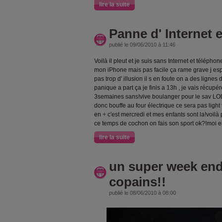
lire la suite
Panne d' Internet 
publié le 09/06/2010 à 11:46
Voilà il pleut et je suis sans Internet et téléphon
mon iPhone mais pas facile ça rame grave j esp
pas trop d' illusion il s en foute on a des lignes 
panique a part ça je finis a 13h , je vais récup
3semaines sans!vive boulanger pour le sav LOL
donc bouffe au four électrique ce sera pas light 
en + c'est mercredi et mes enfants sont la!voilà
ce temps de cochon on fais son sport ok?!moi el
lire la suite
un super week end
copains!!
publié le 08/06/2010 à 08:00