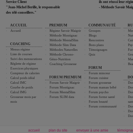
Service Client
ils ont réussi leur rég
"Jean-Michel Berille, le responsable
- Méthode Savoir Maig
des télé-conseillers."
ACCUEIL
PREMIUM
COMMUNAUTÉ
RU
Accueil
Régime Savoir Maigrir
Groupes
Min
Méthode Montignac
Blogs
Nut
Méthode MentalSlim
Rencontres
Cui
COACHING
Méthode Slim Data
Bons plans
Psy
Menus régime
Méthodes Naturelles
Témoignages
For
Liste de courses
Méthode Chrono-
Quiz
Gro
Suivi des mensurations
Géno-Nutrition
Ma
Réglette de régime
Coaching Grossesse
Bea
FORUM
Exercices physiques
Compteur de calories
Forum minceur
FORUM PREMIUM
DO
Calcul poids idéal
Forum cuisine
Calcul IMC
Forum Savoir Maigrir
Forum grossesse
Dos
Courbe de poids
Forum Montignac
Forum maman bébé
Dos
Calcul IMG
Forum MentalSlim
Forum psycho
Dos
Grossesse mois par
Forum SLIM data
Forum forme santé
Dos
mois
Forum beauté
san
Forum communauté
Dos
Dos
Dos
accueil
plan du site
envoyer à une amie
témoigna