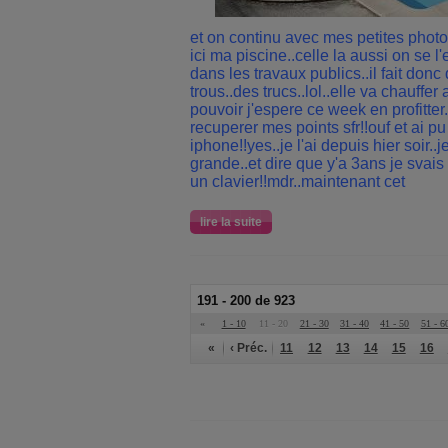
et on continu avec mes petites photo
ici ma piscine..celle la aussi on se 
dans les travaux publics..il fait don
trous..des trucs..lol..elle va chauffer
pouvoir j'espere ce week en profitter.
recuperer mes points sfr!!ouf et ai p
iphone!!yes..je l'ai depuis hier soir..
grande..et dire que y'a 3ans je svai
un clavier!!mdr..maintenant cet
lire la suite
191 - 200 de 923
«
1 - 10
11 - 20
21 - 30
31 - 40
41 - 50
51 - 6
«
‹ Préc.
11
12
13
14
15
16