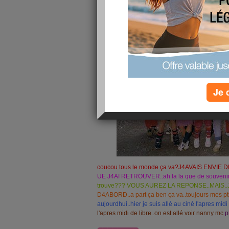
publié le 10/06/2010 à 08:20
Je 
coucou tous le monde ça va?J4AVAIS ENVI
UE J4AI RETROUVER..ah la la que de souvenir
trouve??? VOUS AUREZ LA REPONSE..MAIS.
D4ABORD..a part ça ben ça va..toujours mes pt
aujourdhui..hier je suis allé au ciné l'apres mi
l'apres midi de libre..on est allé voir nanny mc
p