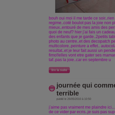
bouh oui moi il me tarde ce soir..rien
regime..coté boulot pas la joie non p
mieux..entouré de mes amis des per
quoi de neuf? hier j'ai fais un cadea
des enfants que je garde..2petits ta
photo au centre..et des decopatch pe
multicolore..peinture a effet.. autoco
resultat..et je leur fait aussi un pen
fimo!!elles vont etre gater ses maman
taf..pas la joie..car en septembre u
lire la suite
journée qui comm
terrible
publié le 26/05/2010 à 10:50
j'aime pas vraiment me plaindre ici...
de ce vider par ecris..je suis pas su