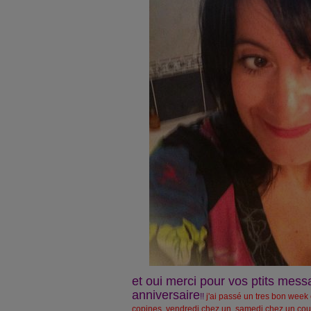
et oui merci pour vos ptits mes
anniversaire
!!
j'ai passé un tres bon week
copines..vendredi chez un..samedi chez un coup