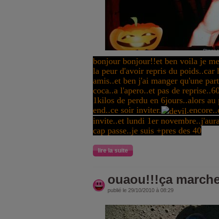
bonjour bonjour!!et ben voila je me
la peur d'avoir
repris du poids..car hi
amis..et ben j'ai manger qu'une par
coca..a l'apero..et pas de reprise.
1kilos de perdu en 6jours..alors 
end..ce soir inviter.
.encore..
invite..et lundi 1er novembre..j'aura
cap passe..je suis +pres des 40
lire la suite
ouaou!!!ça marche
publié le 29/10/2010 à 08:29