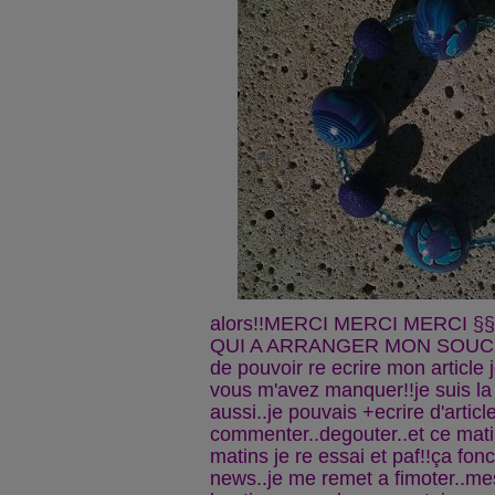
alors!!MERCI MERCI MERCI 
QUI A ARRANGER MON SOUCI ,j
de pouvoir re ecrire mon article 
vous m'avez manquer!!je suis la 
aussi..je pouvais +ecrire d'articl
commenter..degouter..et ce mat
matins je re essai et paf!!ça fon
news..je me remet a fimoter..mes 