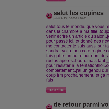
salut les copines
publié le 13/10/2010 à 16:05
salut tous le monde..que vous m
dans la chambre a ma fille..touj
venir ecrire un article du salon..j
pour passé ici..et donné des news.
me contacter je suis aussi sur fa
sandra..voila..bon coté regime c
fais gaffe..un autrejour non..des 
restos aperos..bouh..mais faut 
pour resister a la tentation!!lol..
completement..j'ai un genou qui
coup irm prochainement..et ça m
fais
lire la suite
de retour parmi vo