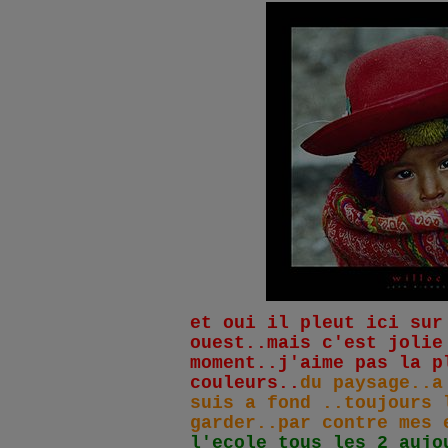
et oui il pleut ici sur
ouest..mais c'est jolie
moment..j'aime pas la p
couleurs..
du paysage..a
suis a fond ..toujours 
garder..par contre mes
l'ecole tous les 2 aujo