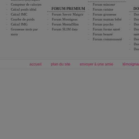
Compteur de calories
Forum minceur
FORUM PREMIUM
DO
Calcul poids idéal
Forum cuisine
Calcul IMC
Forum Savoir Maigrir
Forum grossesse
Dos
Courbe de poids
Forum Montignac
Forum maman bébé
Dos
Calcul IMG
Forum MentalSlim
Forum psycho
Dos
Grossesse mois par
Forum SLIM data
Forum forme santé
Dos
mois
Forum beauté
san
Forum communauté
Dos
Dos
Dos
accueil
plan du site
envoyer à une amie
témoigna
Forum minceur
Forum cuisine
Commencer un régime
boissons, vins et cocktails
Alimentation équilibrée et nutrition
astuces et bons plans
Minceur
Recette cuisine
exercices physiques
recette facile
produits minceur
Recette poulet
Tags
:
ventre plat
|
maigrir des fesses
|
abdominaux
|
régime américain
|
régime mayo
|
Découvrez aussi
:
exercices abdominaux
|
recette wok
|