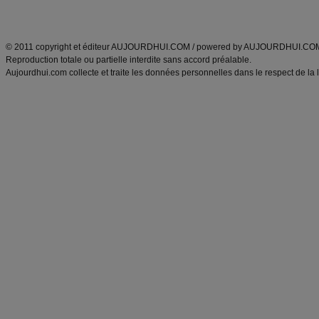
ANXA Partenaires
:
Recette
de cuisine |
Recette cuisine
|
© 2011 copyright et éditeur AUJOURDHUI.COM / powered by AUJOURDHUI.CO
Reproduction totale ou partielle interdite sans accord préalable.
Aujourdhui.com collecte et traite les données personnelles dans le respect de la 