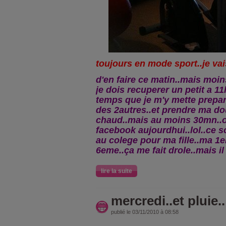
toujours en mode sport..je vai
d'en faire ce matin..mais moi
je dois recuperer un petit a 11
temps que je m'y mette prepar
des 2autres..et prendre ma do
chaud..mais au moins 30mn..ou
facebook aujourdhui..lol..ce s
au colege pour ma fille..ma 1er
6eme..ça me fait drole..mais i
lire la suite
mercredi..et pluie..
publié le 03/11/2010 à 08:58