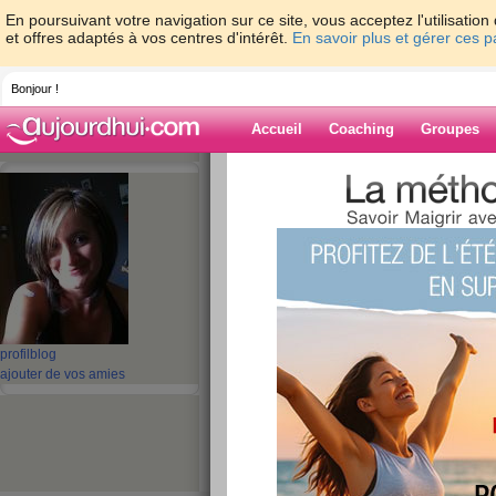
En poursuivant votre navigation sur ce site, vous acceptez l'utilisati
et offres adaptés à vos centres d'intérêt.
En savoir plus et gérer ces 
Bonjour !
Accueil
Coaching
Groupes
Accueil
>
espaces
>
tiro
Blog de tiro
aide blog
141 - 150 de 923
profil
blog
«
1 - 10
11 - 20
21 - 30
31 - 40
41 - 50
51 - 6
ajouter de vos amies
«
‹ Préc.
11
12
13
14
15
16
fiere de toi ma fille
publié le 05/11/2010 à 09:24