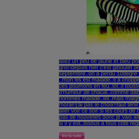
allez un peu de jaune et bleu po
gris!!depuis hier c'est giboulet 
septembre..on a perdu 10degré e
..mon fils est malade..il a chop
ces poumons en feu..lol..il tousse
d'humeur de chacal..comme dab..
hommes malade..lol..mais malgré
moral!!j'ai pas le choix!!faut teni
aller voir ce soir si les cours de 
pas de nouvelles donc je vais all
si il y est..bisous a tous coté re
lire la suite