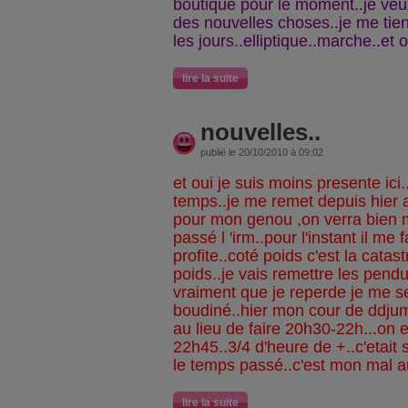
boutique pour le moment..je veu
des nouvelles choses..je me tien
les jours..elliptique..marche..et 
lire la suite
nouvelles..
publié le 20/10/2010 à 09:02
et oui je suis moins presente ic
temps..je me remet depuis hier a l
pour mon genou ,on verra bien m
passé l 'irm..pour l'instant il me f
profite..coté poids c'est la catas
poids..je vais remettre les pendu
vraiment que je reperde je me s
boudiné..hier mon cour de ddj
au lieu de faire 20h30-22h...on e
22h45..3/4 d'heure de +..c'etait
le temps passé..c'est mon mal 
lire la suite