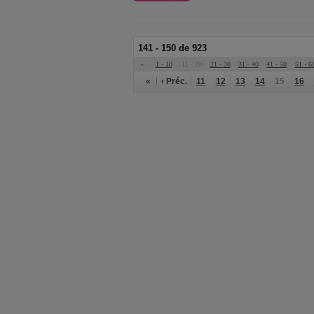
141 - 150 de 923
«
1 - 10
11 - 20
21 - 30
31 - 40
41 - 50
51 - 6
«
‹ Préc.
11
12
13
14
15
16