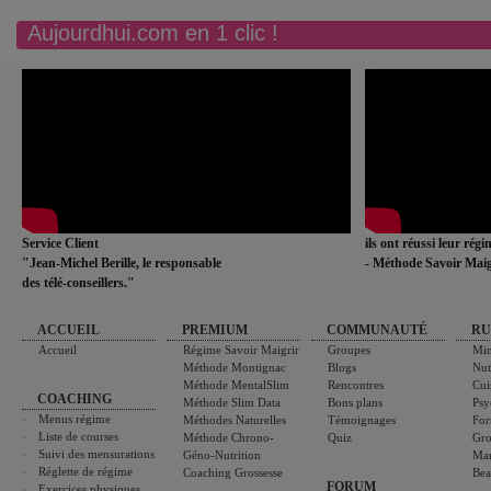
Aujourdhui.com en 1 clic !
Service Client
ils ont réussi leur rég
"Jean-Michel Berille, le responsable
- Méthode Savoir Maig
des télé-conseillers."
ACCUEIL
PREMIUM
COMMUNAUTÉ
RU
Accueil
Régime Savoir Maigrir
Groupes
Min
Méthode Montignac
Blogs
Nut
Méthode MentalSlim
Rencontres
Cui
COACHING
Méthode Slim Data
Bons plans
Psy
Menus régime
Méthodes Naturelles
Témoignages
For
Liste de courses
Méthode Chrono-
Quiz
Gro
Suivi des mensurations
Géno-Nutrition
Ma
Réglette de régime
Coaching Grossesse
Bea
FORUM
Exercices physiques