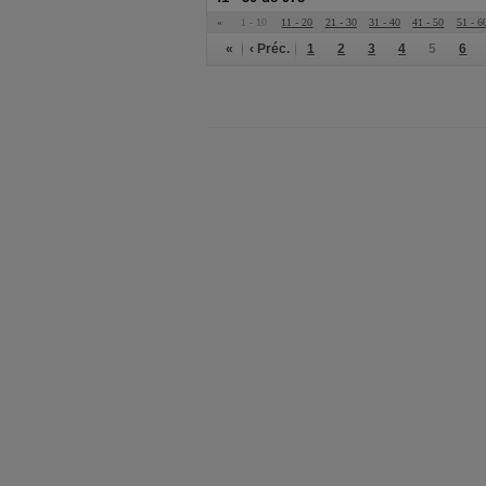
«
1 - 10
11 - 20
21 - 30
31 - 40
41 - 50
51 - 6
«
‹ Préc.
1
2
3
4
5
6