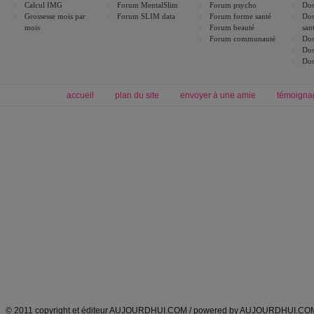
Calcul IMG
Forum MentalSlim
Forum psycho
Dos
Grossesse mois par
Forum SLIM data
Forum forme santé
Dos
mois
Forum beauté
san
Forum communauté
Dos
Dos
Dos
accueil
plan du site
envoyer à une amie
témoigna
Forum minceur
Forum cuisine
Commencer un régime
boissons, vins et cocktails
Alimentation équilibrée et nutrition
astuces et bons plans
Minceur
Recette cuisine
exercices physiques
recette facile
produits minceur
Recette poulet
Tags
:
ventre plat
|
maigrir des fesses
|
abdominaux
|
régime américain
|
régime mayo
|
Découvrez aussi
:
exercices abdominaux
|
recette wok
|
ANXA Partenaires
:
Recette
de cuisine |
Recette cuisine
|
© 2011 copyright et éditeur AUJOURDHUI.COM / powered by AUJOURDHUI.CO