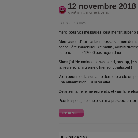
12 novembre 2018
publié le 12/11/2018 à 21:16
Coucou les filles,
merci pour vos messages, cela me fait super plai
Alors aujourd'hui, j'ai bien bossé sur mon démar
conseillère immobilier...ce matin , administratif 
et donc....===> 12000 pas aujourdhui.
Sinon j'ai été malade ce weekend, pas top, je 
la fièvre et la migraine d'hier sont partis.ouf !
Voilà pour moi, la semaine dernière a été un peu
une alimentation ....a la va vite!
Cette semaine je me reprends, et vais faire plus
Pour le sport, je compte sur ma prospection ter
lire la suite
41 - 50 de 978