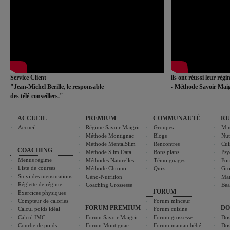
Service Client
ils ont réussi leur rég
"Jean-Michel Berille, le responsable
- Méthode Savoir Maig
des télé-conseillers."
ACCUEIL
PREMIUM
COMMUNAUTÉ
RU
Accueil
Régime Savoir Maigrir
Groupes
Min
Méthode Montignac
Blogs
Nut
Méthode MentalSlim
Rencontres
Cui
COACHING
Méthode Slim Data
Bons plans
Psy
Menus régime
Méthodes Naturelles
Témoignages
For
Liste de courses
Méthode Chrono-
Quiz
Gro
Suivi des mensurations
Géno-Nutrition
Ma
Réglette de régime
Coaching Grossesse
Bea
FORUM
Exercices physiques
Compteur de calories
Forum minceur
FORUM PREMIUM
DO
Calcul poids idéal
Forum cuisine
Calcul IMC
Forum Savoir Maigrir
Forum grossesse
Dos
Courbe de poids
Forum Montignac
Forum maman bébé
Dos