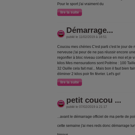
Pour le sport j'ai vraiment du
lire la suite
Démarrage...
publié le 11/02/2019 à 18:51
Coucou mes chéries C'est parti c'est le jour de
nerveuse j'ai peur de ne pas réussir encore une
regonfler à bloc niveau confiance en moi et je 
kilos Mes mensurations sont Poitrine : 100 Tai
32 Ouille cela fait mal... Mais bon il faut bien fai
éliminer 2 kilos poir fin février. Let's go!
lire la suite
petit coucou ...
publié le 07/02/2019 à 21:17
...avant le démarrage officiel de ma perte de po
cette semaine j'ai mes reds donc démarrage lun
bisous