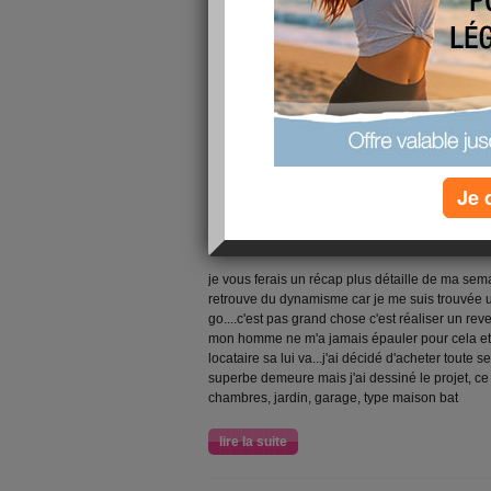
Coucou mes belles mon démarrage commence ma
complètement bloquée du dos.... Ouille.. Donc 
alimentation un peu de mal à compter mes kilocal
reste motivée et je sais que malgré les faux pas 
lire la suite
Jour 2 detox
Je 
publié le 26/02/2019 à 18:08
Coucou les filles, j'espère que vous allez bien, i
aussi....bien que le peu d'espace me tape sur les
je vous ferais un récap plus détaille de ma sema
retrouve du dynamisme car je me suis trouvée un 
go....c'est pas grand chose c'est réaliser un re
mon homme ne m'a jamais épauler pour cela et n'e
locataire sa lui va...j'ai décidé d'acheter toute s
superbe demeure mais j'ai dessiné le projet, ce
chambres, jardin, garage, type maison bat
lire la suite