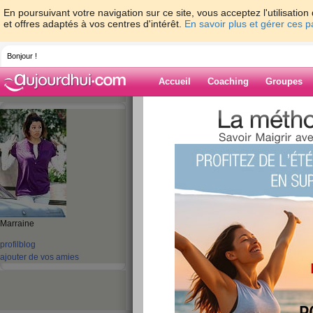
En poursuivant votre navigation sur ce site, vous acceptez l'utilisati
et offres adaptés à vos centres d'intérêt.
En savoir plus et gérer ces 
Bonjour !
Accueil
Coaching
Groupes
Accueil
>
espaces
>
chaimae61
Blog de chaima
aide blog
41 - 50 de 978
Marraine
«
1 - 10
11 - 20
21 - 30
31 - 40
41 - 50
51 - 6
profil
blog
«
‹ Préc.
1
2
3
4
5
6
ajouter de vos amies
Pause... Pb de dos
publié le 05/03/2019 à 18:36