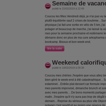
Semaine de vacan
publié le 22/02/2019 à 22:49
Coucou les filles Vendredi déjà, je n'ai pas vu
plutôt équilibrée sauf 2 crises de boulimie... Sur
physique j'ai fait une sortie en vélo de 5 km, j'
potager et beaucoup de marche, j'ai laissé la voi
rses pour la semaine prochaine et redémarre l
démarre donc en plus de ma cure arkopharma de
bootcamp. Bisous et bon week-end.
lire la suite
Weekend calorifiq
publié le 18/02/2019 à 09:39
Coucou mes chéries J'espère que vous allez b
bien géré le week-end à été catastrophique... 
estaminet... Entrée plat dessert car formule imp
mes parents improvisé, dimanche brunch et soi
avec mes parents.... De bons moments partage
matin. J'espère qu'il n'y aura pas trop de dégâ
demain... Reprise du sérieux au plus vite Objec
potager c'est sportif et au moins une séance de s