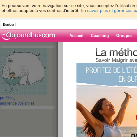
En poursuivant votre navigation sur ce site, vous acceptez l'utilisati
et offres adaptés à vos centres d'intérêt.
En savoir plus et gérer ces 
Bonjour !
Accueil
Coaching
Groupes
Accueil
>
espaces
>
maryame777
Blog de marya
aide blog
31 - 40 de 67
«
‹ Préc.
1
2
3
4
5
profil
blog
ajouter de vos amies
Je viens juste de m
minutes sur aujou
vous ?
publié le 17/02/2012 à 11:06