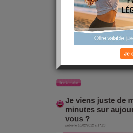
Je viens j
relaxer 2 
aujourdhu
vous ?
Je 
lire la suite
Je viens juste de m
minutes sur aujou
vous ?
publié le 16/02/2012 à 17:23