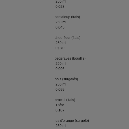
250 ml
0,028
cantaloup (frais)
250 ml
0,045
chou-fleur (frais)
250 ml
0,070
betteraves (bouillis)
250 ml
0,096
pois (surgelés)
250 ml
0,099
brocoli (frais)
1 tête
0,107
jus d'orange (surgelé)
250 ml