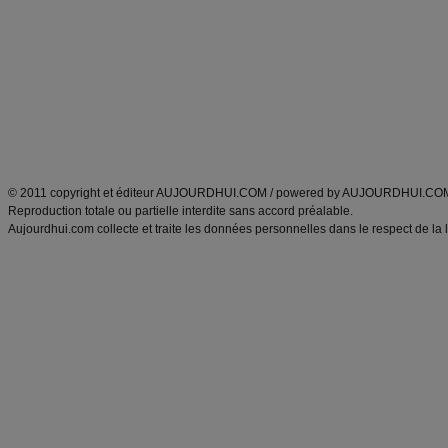
Minceur
Recette cuisine
exercices physiques
recette facile
produits minceur
Recette poulet
Tags
:
ventre plat
|
maigrir des fesses
|
abdominaux
|
régime américain
|
régime mayo
|
Découvrez aussi
:
exercices abdominaux
|
recette wok
|
ANXA Partenaires
:
Recette
de cuisine |
Recette cuisine
|
© 2011 copyright et éditeur AUJOURDHUI.COM / powered by AUJOURDHUI.CO
Reproduction totale ou partielle interdite sans accord préalable.
Aujourdhui.com collecte et traite les données personnelles dans le respect de la 