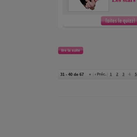
lire la suite
31 - 40 de 67
«
‹ Préc.
1
2
3
4
5