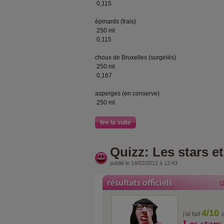
0,115
épinards (frais)
250 ml
0,115
choux de Bruxelles (surgelés)
250 ml
0,167
asperges (en conserve)
250 ml
lire la suite
Quizz: Les stars et
publié le 14/02/2012 à 12:43
4/10
j'ai fait
Les stars