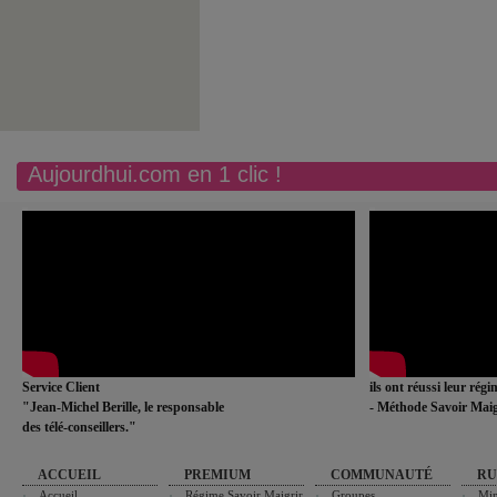
Aujourdhui.com en 1 clic !
Service Client
ils ont réussi leur rég
"Jean-Michel Berille, le responsable
- Méthode Savoir Maig
des télé-conseillers."
ACCUEIL
PREMIUM
COMMUNAUTÉ
RU
Accueil
Régime Savoir Maigrir
Groupes
Min