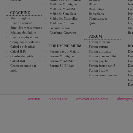
Méthode Montignac
Blogs
Nut
Méthode MentalSlim
Rencontres
Cui
COACHING
Méthode Slim Data
Bons plans
Psy
Menus régime
Méthodes Naturelles
Témoignages
For
Liste de courses
Méthode Chrono-
Quiz
Gro
Suivi des mensurations
Géno-Nutrition
Ma
Réglette de régime
Coaching Grossesse
Bea
FORUM
Exercices physiques
Compteur de calories
Forum minceur
FORUM PREMIUM
DO
Calcul poids idéal
Forum cuisine
Calcul IMC
Forum Savoir Maigrir
Forum grossesse
Dos
Courbe de poids
Forum Montignac
Forum maman bébé
Dos
Calcul IMG
Forum MentalSlim
Forum psycho
Dos
Grossesse mois par
Forum SLIM data
Forum forme santé
Dos
mois
Forum beauté
san
Forum communauté
Dos
Dos
Dos
accueil
plan du site
envoyer à une amie
témoigna
Forum minceur
Forum cuisine
Commencer un régime
boissons, vins et cocktails
Alimentation équilibrée et nutrition
astuces et bons plans