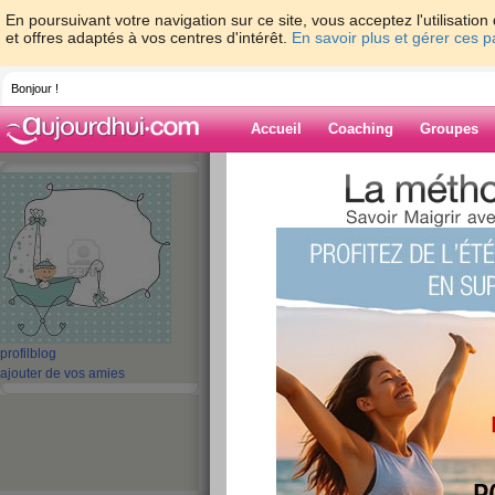
En poursuivant votre navigation sur ce site, vous acceptez l'utilisati
et offres adaptés à vos centres d'intérêt.
En savoir plus et gérer ces 
Bonjour !
Accueil
Coaching
Groupes
Accueil
>
espaces
>
maryame777
> Augmen
Blog de marya
aide blog
Augmenté la fertili
chéri
profil
blog
ajouter de vos amies
publié le 16/02/2012 à 13:34