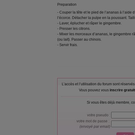
Preparation
- Couper la tête et le pied de l’ananas à l’aide d’
l’écorce. Détacher la pulpe en la poussant. Tail
- Laver, éplucher et râper le gingembre.
- Presser les citrons.
- Mixer les morceaux d’ananas, le gingembre râpé
(ou lait). Passer au chinois.
- Servir frais.
L’accès et l’utilisation du forum sont réser
Vous pouvez vous
inscrire gratu
Si vous êtes déjà membre, co
votre pseudo :
votre mot de passe :
(envoyé par email)