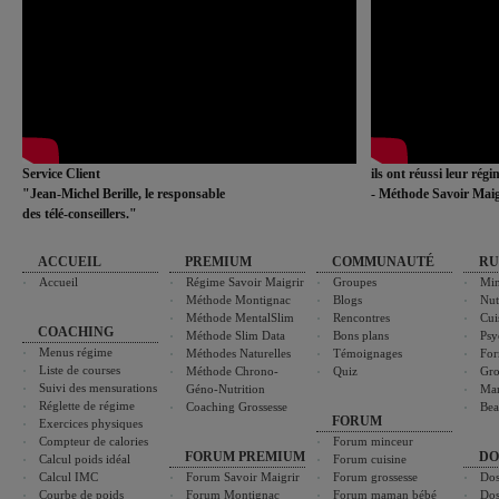
Service Client
ils ont réussi leur rég
"Jean-Michel Berille, le responsable
- Méthode Savoir Maig
des télé-conseillers."
ACCUEIL
PREMIUM
COMMUNAUTÉ
RU
Accueil
Régime Savoir Maigrir
Groupes
Min
Méthode Montignac
Blogs
Nut
Méthode MentalSlim
Rencontres
Cui
COACHING
Méthode Slim Data
Bons plans
Psy
Menus régime
Méthodes Naturelles
Témoignages
For
Liste de courses
Méthode Chrono-
Quiz
Gro
Suivi des mensurations
Géno-Nutrition
Ma
Réglette de régime
Coaching Grossesse
Bea
FORUM
Exercices physiques
Compteur de calories
Forum minceur
FORUM PREMIUM
DO
Calcul poids idéal
Forum cuisine
Calcul IMC
Forum Savoir Maigrir
Forum grossesse
Dos
Courbe de poids
Forum Montignac
Forum maman bébé
Dos