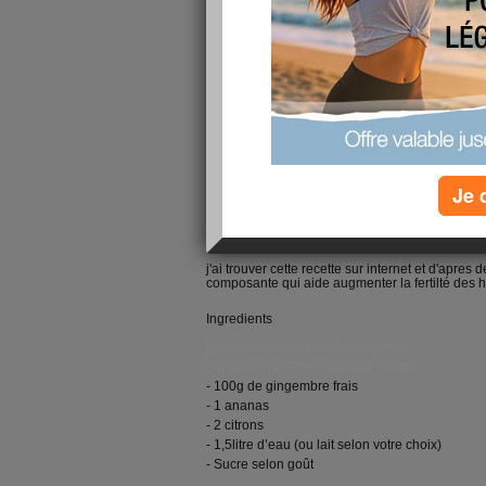
Je 
j'ai trouver cette recette sur internet et d'apre
composante qui aide augmenter la fertilté des h
Ingredients
Donner votre avis sur cette recette
Signaler une erreur sur cette recette
- 100g de gingembre frais
- 1 ananas
- 2 citrons
- 1,5litre d’eau (ou lait selon votre choix)
- Sucre selon goût