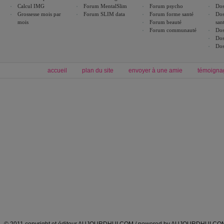
Calcul IMG
Forum MentalSlim
Forum psycho
Dos
Grossesse mois par
Forum SLIM data
Forum forme santé
Dos
mois
Forum beauté
san
Forum communauté
Dos
Dos
Dos
accueil
plan du site
envoyer à une amie
témoigna
Forum minceur
Forum cuisine
Commencer un régime
boissons, vins et cocktails
Alimentation équilibrée et nutrition
astuces et bons plans
Minceur
Recette cuisine
exercices physiques
recette facile
produits minceur
Recette poulet
Tags
:
ventre plat
|
maigrir des fesses
|
abdominaux
|
régime américain
|
régime mayo
|
Découvrez aussi
:
exercices abdominaux
|
recette wok
|
ANXA Partenaires
:
Recette
de cuisine |
Recette cuisine
|