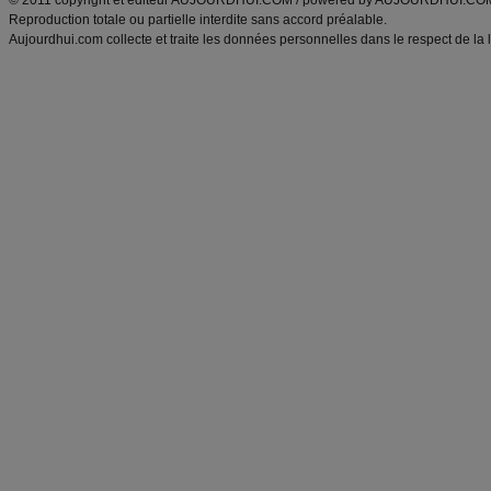
© 2011 copyright et éditeur AUJOURDHUI.COM / powered by AUJOURDHUI.CO
Reproduction totale ou partielle interdite sans accord préalable.
Aujourdhui.com collecte et traite les données personnelles dans le respect de la 