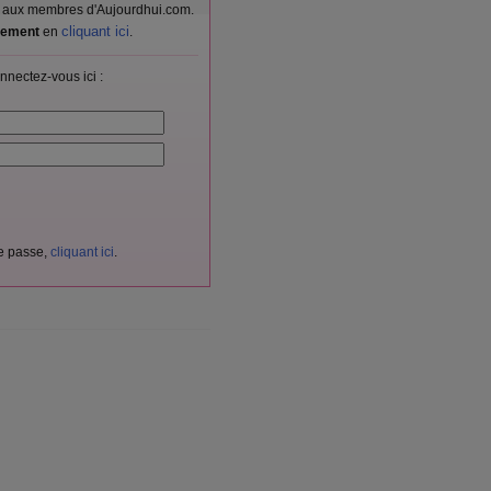
vés aux membres d'Aujourdhui.com.
cliquant ici
itement
en
.
nnectez-vous ici :
de passe,
cliquant ici
.