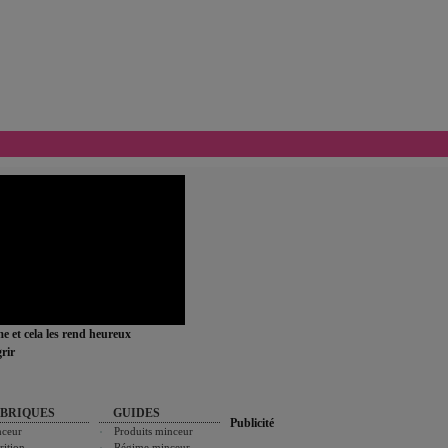
ime et cela les rend heureux
rir
BRIQUES
GUIDES
Publicité
ceur
Produits minceur
rition
Régime minceur