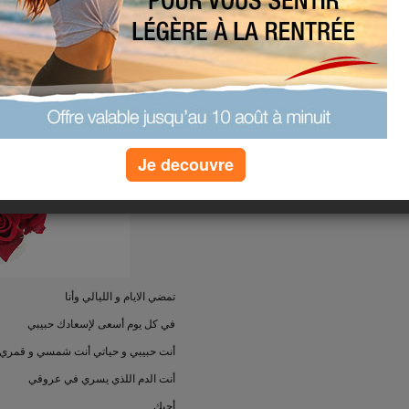
Je decouvre
تمضي الايام و الليالي وأنا
في كل يوم أسعى لإسعادك حبيبي
أنت حبيبي و حياتي أنت شمسي و قمري
أنت الدم اللذي يسري في عروقي
أحبك