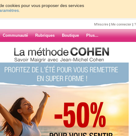
on de cookies pour vous proposer des services
paramètres.
M'inscrire
|
Me connecter
|
?
Communauté
Rubriques
Boutique
Plus...
إلى أعز ال
me777
1609;
1586;
1606;&#1575;&#1587;
ARCHIVES