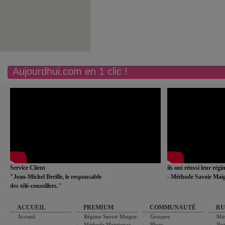
Aujourdhui.com en 1 clic !
Service Client
ils ont réussi leur rég
"Jean-Michel Berille, le responsable
- Méthode Savoir Maig
des télé-conseillers."
ACCUEIL
PREMIUM
COMMUNAUTÉ
RU
Accueil
Régime Savoir Maigrir
Groupes
Min
Méthode Montignac
Blogs
Nut