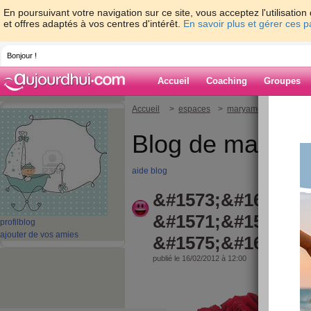
En poursuivant votre navigation sur ce site, vous acceptez l'utilisati
et offres adaptés à vos centres d'intérêt.
En savoir plus et gérer ces 
Bonjour !
Accueil
Coaching
Groupes
Accueil
>
espaces
>
maryame777
> ناس
Blog de marya
aide blog
&#1573;&#1604;&#
&#1571;&#1593;&#
profil
blog
ajouter de vos amies
&#1575;&#1604;&#
publié le 16/02/2012 à 12:00