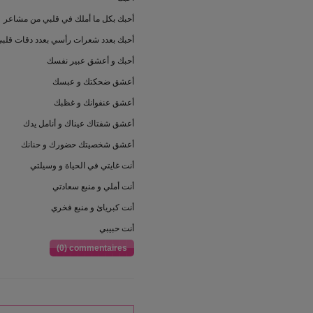
أحبك بكل ما أملك في قلبي من مشاعر
أحبك بعدد شعرات رأسي بعدد دقات قلب
أحبك و أعشق عبير نفسك
أعشق ضحكتك و عبسك
أعشق عنفوانك و غظبك
أعشق شفتاك عيناك و أنامل يدك
أعشق شخصيتك حضورك و حنانك
أنت غايتي في الحياة و وسيلتي
أنت أملي و منبع سعادتي
أنت كبريائ و منبع فخري
أنت حبيبي
(0) commentaires