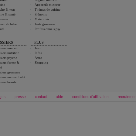
sine
Appareils minceur
cho & tests
Thèmes de cuisine
me & santé
Prénoms
ssesse
Maternités
man & bébé
Tests grossesse
uté
Professionnels psy
SSIERS
PLUS
siers minceur
Jeux
siers nutrition
Infos
siers psycho
Astro
siers forme &
Shopping
té
siers grossesse
siers maman bébé
siers beauté
ges
presse
contact
aide
conditions d'utilisation
recrutemen
Forum grossesse et bébé
Forum psychologie
envie de bébé et de devenir maman
développement personnel et spiritua
accouchement et naissance de bébé
couple et sexualité