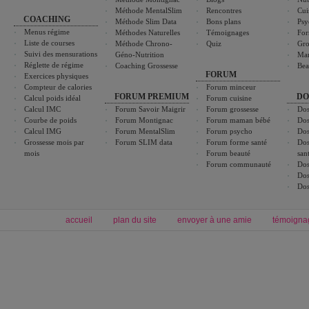
Méthode MentalSlim
Rencontres
Cui
COACHING
Méthode Slim Data
Bons plans
Psy
Menus régime
Méthodes Naturelles
Témoignages
For
Liste de courses
Méthode Chrono-
Quiz
Gro
Suivi des mensurations
Géno-Nutrition
Ma
Réglette de régime
Coaching Grossesse
Bea
FORUM
Exercices physiques
Compteur de calories
Forum minceur
FORUM PREMIUM
DO
Calcul poids idéal
Forum cuisine
Calcul IMC
Forum Savoir Maigrir
Forum grossesse
Dos
Courbe de poids
Forum Montignac
Forum maman bébé
Dos
Calcul IMG
Forum MentalSlim
Forum psycho
Dos
Grossesse mois par
Forum SLIM data
Forum forme santé
Dos
mois
Forum beauté
san
Forum communauté
Dos
Dos
Dos
accueil
plan du site
envoyer à une amie
témoigna
Forum minceur
Forum cuisine
Commencer un régime
boissons, vins et cocktails
Alimentation équilibrée et nutrition
astuces et bons plans