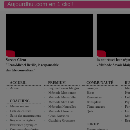
Aujourdhui.com en 1 clic !
Service Client
ils ont réussi leur rég
"Jean-Michel Berille, le responsable
- Méthode Savoir Maig
des télé-conseillers."
ACCUEIL
PREMIUM
COMMUNAUTÉ
RU
Accueil
Régime Savoir Maigrir
Groupes
Min
Méthode Montignac
Blogs
Nut
Méthode MentalSlim
Rencontres
Cui
COACHING
Méthode Slim Data
Bons plans
Psy
Menus régime
Méthodes Naturelles
Témoignages
For
Liste de courses
Méthode Chrono-
Quiz
Gro
Suivi des mensurations
Géno-Nutrition
Ma
Réglette de régime
Coaching Grossesse
Bea
FORUM
Exercices physiques
Compteur de calories
Forum minceur