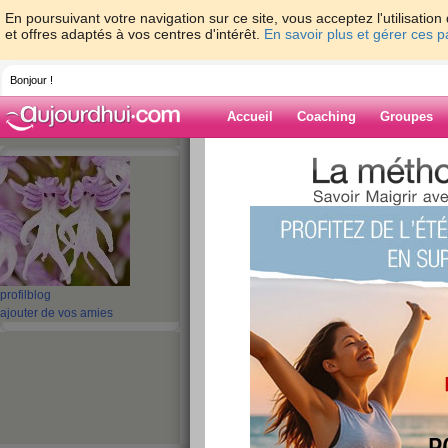
En poursuivant votre navigation sur ce site, vous acceptez l'utilisati
et offres adaptés à vos centres d'intérêt.
En savoir plus et gérer ces 
Bonjour !
Accueil
Coaching
Groupes
Accueil
>
espaces
>
orionne
Blog de orionne
aide blog
profil
blog
281 - 290 de 399
ajouter de vos amies
«
1 - 10
11 - 20
21 - 30
31 - 40
»
«
‹ Préc.
21
22
23
24
25
26
Je crois que je m'y
l'envers, ce sera m