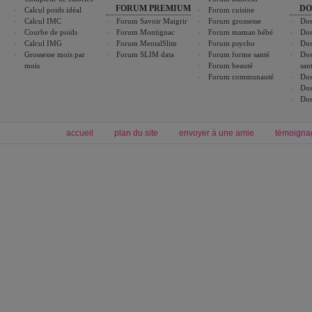
FORUM PREMIUM
DO
Calcul poids idéal
Forum cuisine
Calcul IMC
Forum Savoir Maigrir
Forum grossesse
Dos
Courbe de poids
Forum Montignac
Forum maman bébé
Dos
Calcul IMG
Forum MentalSlim
Forum psycho
Dos
Grossesse mois par
Forum SLIM data
Forum forme santé
Dos
mois
Forum beauté
san
Forum communauté
Dos
Dos
Dos
accueil
plan du site
envoyer à une amie
témoigna
Forum minceur
Forum cuisine
Commencer un régime
boissons, vins et cocktails
Alimentation équilibrée et nutrition
astuces et bons plans
Minceur
Recette cuisine
exercices physiques
recette facile
produits minceur
Recette poulet
Tags
:
ventre plat
|
maigrir des fesses
|
abdominaux
|
régime américain
|
régime mayo
|
Découvrez aussi
:
exercices abdominaux
|
recette wok
|