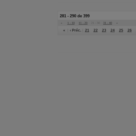
281 - 290 de 399
«
1 - 10
11 - 20
21 - 30
31 - 40
»
«
‹ Préc.
21
22
23
24
25
26