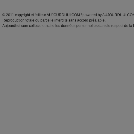
ANXA Partenaires
:
Recette
de cuisine |
Recette cuisine
|
© 2011 copyright et éditeur AUJOURDHUI.COM / powered by AUJOURDHUI.CO
Reproduction totale ou partielle interdite sans accord préalable.
Aujourdhui.com collecte et traite les données personnelles dans le respect de la 