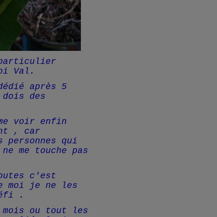
particulier
oi Val.
dédié après 5
 dois des
me voir enfin
nt , car
s personnes qui
 ne me touche pas
outes c'est
e moi je ne les
éfi .
 mois ou tout les