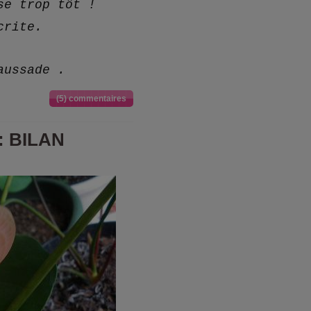
se trop tôt !
crite.
aussade .
(5) commentaires
 : BILAN