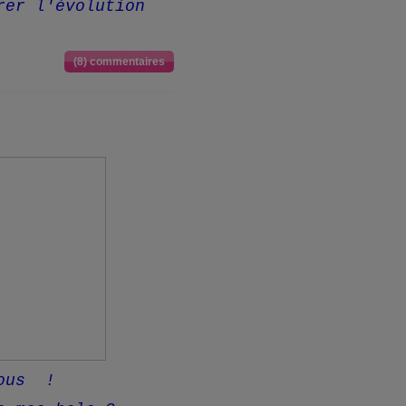
rer l'évolution
(8) commentaires
tous !