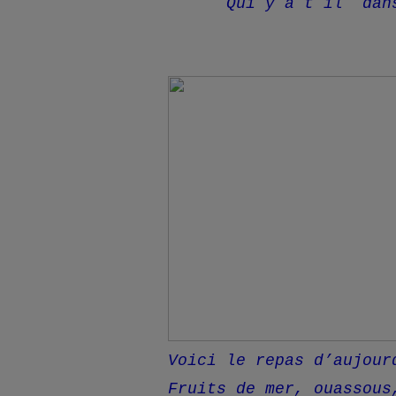
Qui y a t il dan
Voici le repas d’aujour
Fruits de mer, ouassou