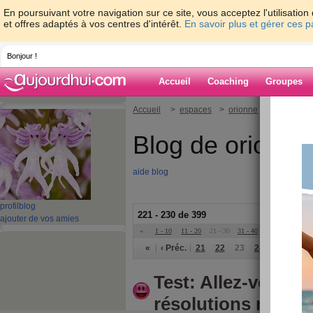
En poursuivant votre navigation sur ce site, vous acceptez l'utilisati
et offres adaptés à vos centres d'intérêt.
En savoir plus et gérer ces 
Bonjour !
Accueil
Coaching
Groupes
Accueil
>
espaces
>
orionne
Blog de orionne
aide blog
profil
blog
221 - 230 de 399
ajouter de vos amies
«
1 - 10
11 - 20
21 - 30
31 - 40
»
«
‹ Préc.
21
22
23
24
25
26
Test: Allez-vous t
résolutions mince