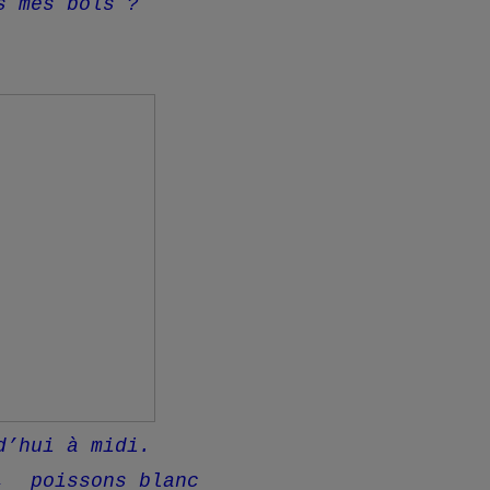
s mes bols ?
d’hui à midi.
s, poissons blanc