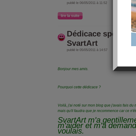
publié le 06/05/2011 à 11:52
lire la suite
Dédicace spécial d
SvartArt
publié le 05/05/2011 à 14:57
Bonjour mes amis.
Pourquoi cette dédicace ?
Voilà, j'ai noté sur mon blog que j'avais fais d
mais qu'il faudra que je recommence car ce n'éta
SvartArt m'a gentilleme
m'aider et m'a demande
voulais.