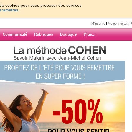
on de cookies pour vous proposer des services
paramètres.
M'inscrire
|
Me connecter
|
?
Communauté
Rubriques
Boutique
Plus...
27
28
29
30
Suiv. ›
»
enir vos bonnes
ARCHIVES
ur ?