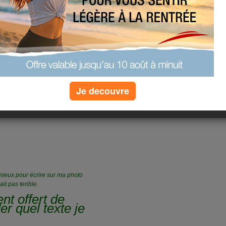
(3) commentaires
e ce blog pour
Je decouvre
u mieux pour écrire sur ma photo
it pas terible.
nt offert de
r quel texte je