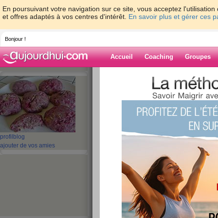
En poursuivant votre navigation sur ce site, vous acceptez l'utilisati
et offres adaptés à vos centres d'intérêt.
En savoir plus et gérer ces 
Bonjour !
Accueil
Coaching
Groupes
Accueil
>
espaces
>
SabineDiet
Blog de SabineD
aide blog
profil
blog
ajouter de vos amies
41 - 50 de 64
«
‹ Préc.
1
2
3
4
5
Réussir son régime
nos 12 astuces.
publié le 11/06/2008 à 15:33