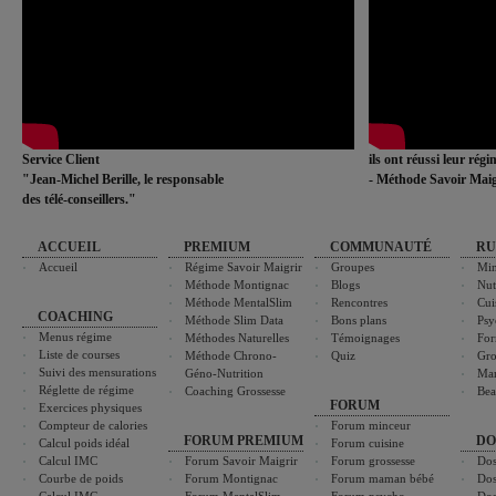
Service Client
ils ont réussi leur rég
"Jean-Michel Berille, le responsable
- Méthode Savoir Maig
des télé-conseillers."
ACCUEIL
PREMIUM
COMMUNAUTÉ
RU
Accueil
Régime Savoir Maigrir
Groupes
Min
Méthode Montignac
Blogs
Nut
Méthode MentalSlim
Rencontres
Cui
COACHING
Méthode Slim Data
Bons plans
Psy
Menus régime
Méthodes Naturelles
Témoignages
For
Liste de courses
Méthode Chrono-
Quiz
Gro
Suivi des mensurations
Géno-Nutrition
Ma
Réglette de régime
Coaching Grossesse
Bea
FORUM
Exercices physiques
Compteur de calories
Forum minceur
FORUM PREMIUM
DO
Calcul poids idéal
Forum cuisine
Calcul IMC
Forum Savoir Maigrir
Forum grossesse
Dos
Courbe de poids
Forum Montignac
Forum maman bébé
Dos