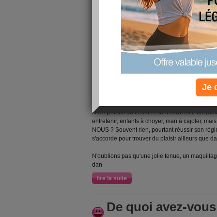
Voici mes petits conseils pour vous donner tout
Mes copines diet vous donnent leurs
Je 
pas.
Prendre soi de soi !
Nos rythmes de femmes sont souvent incroyables 
entretenir, enfants à choyer, mari à cajoler, mai
NOUS ? Souvent rien, pourtant réussir son régi
s'accorde pour trouver du plaisir ailleurs que d
N'oublions pas qu'une jolie tenue, un maquilla
dan
lire la suite
De quoi avez-vous 