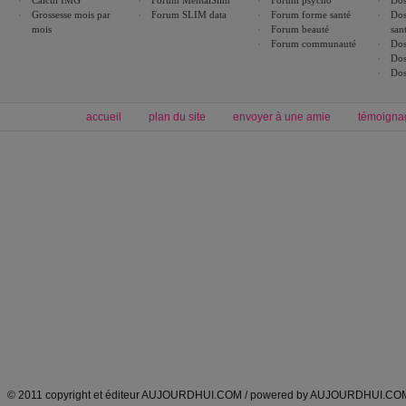
Calcul IMG
Forum MentalSlim
Forum psycho
Dos
Grossesse mois par
Forum SLIM data
Forum forme santé
Dos
mois
Forum beauté
san
Forum communauté
Dos
Dos
Dos
accueil
plan du site
envoyer à une amie
témoigna
Forum minceur
Forum cuisine
Commencer un régime
boissons, vins et cocktails
Alimentation équilibrée et nutrition
astuces et bons plans
Minceur
Recette cuisine
exercices physiques
recette facile
produits minceur
Recette poulet
Tags
:
ventre plat
|
maigrir des fesses
|
abdominaux
|
régime américain
|
régime mayo
|
Découvrez aussi
:
exercices abdominaux
|
recette wok
|
ANXA Partenaires
:
Recette
de cuisine |
Recette cuisine
|
© 2011 copyright et éditeur AUJOURDHUI.COM / powered by AUJOURDHUI.CO