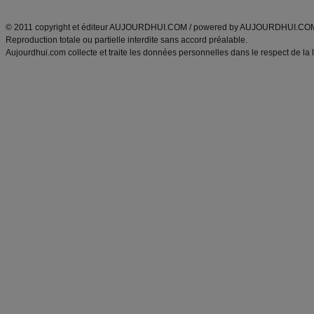
ANXA Partenaires
:
Recette
de cuisine |
Recette cuisine
|
© 2011 copyright et éditeur AUJOURDHUI.COM / powered by AUJOURDHUI.CO
Reproduction totale ou partielle interdite sans accord préalable.
Aujourdhui.com collecte et traite les données personnelles dans le respect de la 