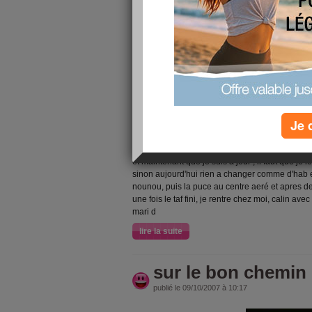
ce matin, dur de me lever au point ou jeme suis d
pour demain et bien non car mon bracelet rose é
Je 
l'ai vu, donc , on recommence la seance de spo
stepper , abdo et bien les pompes verticales ,
voila, hier soir petite seance de repassage bah
et maintenant que je suis a jour , il faut que je le
sinon aujourd'hui rien a changer comme d'hab en
nounou, puis la puce au centre aeré et apres dep
une fois le taf fini, je rentre chez moi, calin av
mari d
lire la suite
sur le bon chemin
publié le 09/10/2007 à 10:17