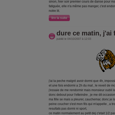
sinon, hier soir premier cours de danse pour ma fi
fatiguée, elle n'a même pas manger, c'est endorm
notre lit.
lire la suite
dure ce matin, j'ai
publié le 04/10/2007 à 12:03
j'ai la peche malgré avoir dormi que 4h, impossib
et une fois endormi a 2h du mat , le reveil de mo
j'essaie de me rendormir mais monsieur oubli l
donc debout pour l'etteindre , je me dit occasion
ma fille se mais a pleurer, cauchemar, donc je 
peine coucher s'est mon fils qui m'appelle , a trois
resultats pas dormi ni sport,
ce matin normalement au petit dej c'etait 1/2 pa