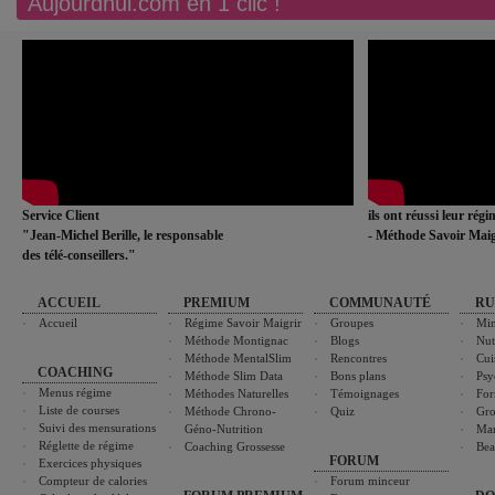
Aujourdhui.com en 1 clic !
Service Client
ils ont réussi leur rég
"Jean-Michel Berille, le responsable
- Méthode Savoir Maig
des télé-conseillers."
ACCUEIL
PREMIUM
COMMUNAUTÉ
RU
Accueil
Régime Savoir Maigrir
Groupes
Min
Méthode Montignac
Blogs
Nut
Méthode MentalSlim
Rencontres
Cui
COACHING
Méthode Slim Data
Bons plans
Psy
Menus régime
Méthodes Naturelles
Témoignages
For
Liste de courses
Méthode Chrono-
Quiz
Gro
Suivi des mensurations
Géno-Nutrition
Ma
Réglette de régime
Coaching Grossesse
Bea
FORUM
Exercices physiques
Compteur de calories
Forum minceur