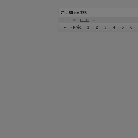
71 - 80 de 133
«
1 - 10
11 - 14
»
«
‹ Préc.
1
2
3
4
5
6