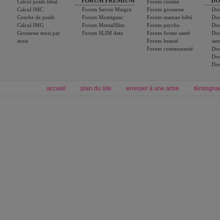
FORUM PREMIUM
DO
Calcul poids idéal
Forum cuisine
Calcul IMC
Forum Savoir Maigrir
Forum grossesse
Dos
Courbe de poids
Forum Montignac
Forum maman bébé
Dos
Calcul IMG
Forum MentalSlim
Forum psycho
Dos
Grossesse mois par
Forum SLIM data
Forum forme santé
Dos
mois
Forum beauté
san
Forum communauté
Dos
Dos
Dos
accueil
plan du site
envoyer à une amie
témoigna
Forum minceur
Forum cuisine
Commencer un régime
boissons, vins et cocktails
Alimentation équilibrée et nutrition
astuces et bons plans
Minceur
Recette cuisine
exercices physiques
recette facile
produits minceur
Recette poulet
Tags
:
ventre plat
|
maigrir des fesses
|
abdominaux
|
régime américain
|
régime mayo
|
Découvrez aussi
:
exercices abdominaux
|
recette wok
|