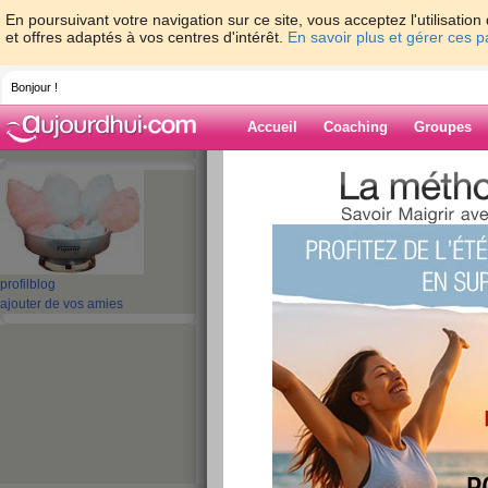
En poursuivant votre navigation sur ce site, vous acceptez l'utilisati
et offres adaptés à vos centres d'intérêt.
En savoir plus et gérer ces 
Bonjour !
Accueil
Coaching
Groupes
Accueil
>
espaces
>
kyleeva
Blog de kyleeva
aide blog
profil
blog
ajouter de vos amies
71 - 80 de 133
«
1 - 10
11 - 14
»
«
‹ Préc.
1
2
3
4
5
6
dur le reveil ce ma
publié le 10/10/2007 à 11:04