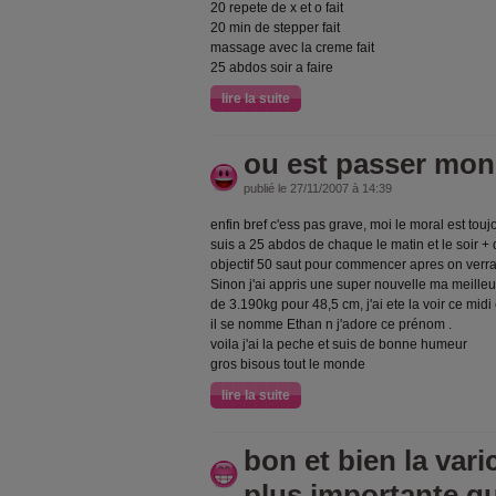
20 repete de x et o fait
20 min de stepper fait
massage avec la creme fait
25 abdos soir a faire
lire la suite
ou est passer mon 
publié le 27/11/2007 à 14:39
enfin bref c'ess pas grave, moi le moral est touj
suis a 25 abdos de chaque le matin et le soir + 
objectif 50 saut pour commencer apres on verra
Sinon j'ai appris une super nouvelle ma meille
de 3.190kg pour 48,5 cm, j'ai ete la voir ce midi e
il se nomme Ethan n j'adore ce prénom .
voila j'ai la peche et suis de bonne humeur
gros bisous tout le monde
lire la suite
bon et bien la varic
plus importante q