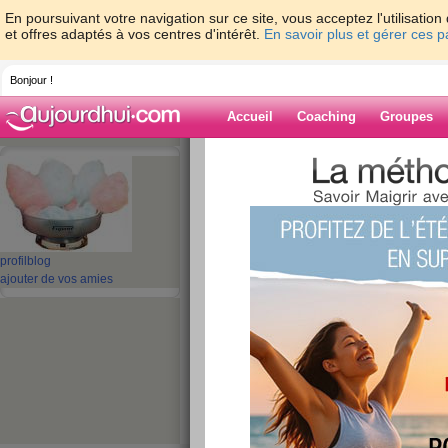
En poursuivant votre navigation sur ce site, vous acceptez l'utilisati
et offres adaptés à vos centres d'intérêt.
En savoir plus et gérer ces 
Bonjour !
Accueil
Coaching
Groupes
Accueil
>
espaces
>
kyleeva
Blog de kyleeva
aide blog
profil
blog
ajouter de vos amies
31 - 40 de 133
«
1 - 10
11 - 14
»
«
‹ Préc.
1
2
3
4
5
6
bientot le week-en
publié le 30/11/2007 à 14:23