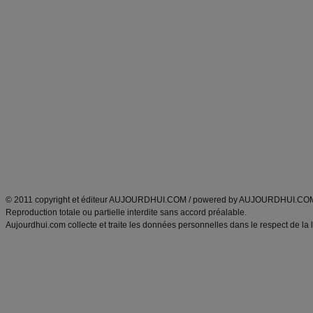
Forum minceur
Forum cuisine
Commencer un régime
boissons, vins et cocktails
Alimentation équilibrée et nutrition
astuces et bons plans
Minceur
Recette cuisine
exercices physiques
recette facile
produits minceur
Recette poulet
Tags
:
ventre plat
|
maigrir des fesses
|
abdominaux
|
régime américain
|
régime mayo
|
Découvrez aussi
:
exercices abdominaux
|
recette wok
|
ANXA Partenaires
:
Recette
de cuisine |
Recette cuisine
|
© 2011 copyright et éditeur AUJOURDHUI.COM / powered by AUJOURDHUI.CO
Reproduction totale ou partielle interdite sans accord préalable.
Aujourdhui.com collecte et traite les données personnelles dans le respect de la 