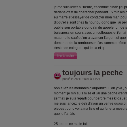
je me suis lever a l'heure, et comme d'hab j'ai 
dedans c'est de cherecher pendant 15 min les ch
eu marre et essayer de contacter mon mari pour s
dit qu'elle sont chez la nounou donc que j'ai per
oublie son portable donc j'ai du appeler un de s
buissness en cours avec un collegues et j'en ai f
maternelle sauf qu'on a avancer l'argent et que 
demande de la rembourser c'est comme même 1
c'est mon colegues qui les a et q
lire la suite
toujours la peche
publié le 28/11/2007 à 14:21
bon allez les membres d'aujourd'hui, on y va , 
moment je m'y suis mise et j'ai une peche d'enfe
zermati je suis reparti pour perdre mes kilos , et 
me suis lancez le defi d'avoir un ventre quasi p
pieces , donc voila ma liste et au fur et a mesure
que je l'ai fais
25 abdos ce matin fait