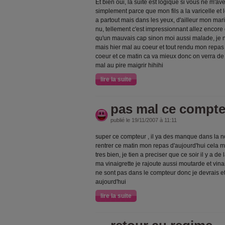
Et bien oui, la suite est logique si vous ne m'ave
simplement parce que mon fils a la varicelle et l
a partout mais dans les yeux, d'ailleur mon mari 
nu, tellement c'est impressionnant allez encore d
qu'un mauvais cap sinon moi aussi malade, je ne
mais hier mal au coeur et tout rendu mon repas d
coeur et ce matin ca va mieux donc on verra de 
mal au pire maigrir hihihi
lire la suite
pas mal ce compt
publié le 19/11/2007 à 11:11
super ce compteur , il ya des manque dans la no
rentrer ce matin mon repas d'aujourd'hui cela m'
tres bien, je tien a preciser que ce soir il y a 
ma vinaigrette je rajoute aussi moutarde et vin
ne sont pas dans le compteur donc je devrais et
aujourd'hui
lire la suite