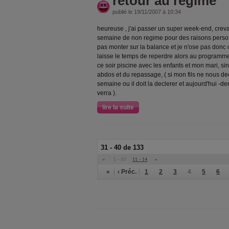
retour au regime
publié le 19/11/2007 à 10:34
heureuse , j'ai passer un super week-end, creva
semaine de non regime pour des raisons perso, j
pas monter sur la balance et je n'ose pas donc 
laisse le temps de reperdre alors au programme
ce soir piscine avec les enfants et mon mari, sin
abdos et du repassage, ( si mon fils ne nous dec
semaine ou il doit la declerer et aujourd'hui -d
verra ).
lire la suite
31 - 40 de 133
«
1 - 10
11 - 14
»
«
‹ Préc.
1
2
3
4
5
6