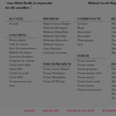
"Jean-Michel Berille, le responsable
- Méthode Savoir Maig
des télé-conseillers."
ACCUEIL
PREMIUM
COMMUNAUTÉ
RU
Accueil
Régime Savoir Maigrir
Groupes
Min
Méthode Montignac
Blogs
Nut
Méthode MentalSlim
Rencontres
Cui
COACHING
Méthode Slim Data
Bons plans
Psy
Menus régime
Méthodes Naturelles
Témoignages
For
Liste de courses
Méthode Chrono-
Quiz
Gro
Suivi des mensurations
Géno-Nutrition
Ma
Réglette de régime
Coaching Grossesse
Bea
FORUM
Exercices physiques
Compteur de calories
Forum minceur
FORUM PREMIUM
DO
Calcul poids idéal
Forum cuisine
Calcul IMC
Forum Savoir Maigrir
Forum grossesse
Dos
Courbe de poids
Forum Montignac
Forum maman bébé
Dos
Calcul IMG
Forum MentalSlim
Forum psycho
Dos
Grossesse mois par
Forum SLIM data
Forum forme santé
Dos
mois
Forum beauté
san
Forum communauté
Dos
Dos
Dos
accueil
plan du site
envoyer à une amie
témoigna