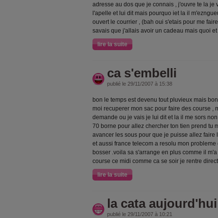
adresse au dos que je connais , j'ouvre te la je 
l'apelle et lui dit mais pourquo iet la il m'ezn
ouvert le courrier , (bah oui s'etais pour me fai
savais que j'allais avoir un cadeau mais quoi et 
lire la suite
ca s'embelli
publié le 29/11/2007 à 15:38
bon le temps est devenu tout pluvieux mais bon,
moi recuperer mon sac pour faire des course , 
demande ou je vais je lui dit et la il me sors non
70 borne pour allez chercher ton tien prend tu m
avancer les sous pour que je puisse allez faire le
et aussi france telecom a resolu mon probleme
bosser .voila sa s'arrange en plus comme il m'a p
course ce midi comme ca se soir je rentre dire
lire la suite
la cata aujourd'hui
publié le 29/11/2007 à 10:21