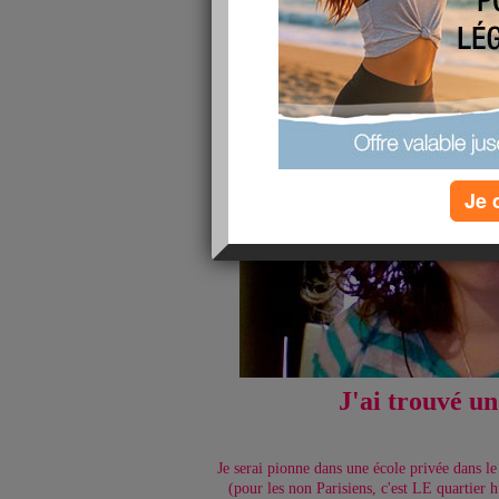
publié le 07/05/2010 à 13:41
Je 
J'ai trouvé un
Je serai pionne dans une école privée dans 
(pour les non Parisiens, c'est LE quartier hu