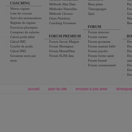
COACHING
Méthode Slim Data
Bons plans
Psy
Menus régime
Méthodes Naturelles
Témoignages
For
Liste de courses
Méthode Chrono-
Quiz
Gro
Suivi des mensurations
Géno-Nutrition
Ma
Réglette de régime
Coaching Grossesse
Bea
FORUM
Exercices physiques
Compteur de calories
Forum minceur
FORUM PREMIUM
DO
Calcul poids idéal
Forum cuisine
Calcul IMC
Forum Savoir Maigrir
Forum grossesse
Dos
Courbe de poids
Forum Montignac
Forum maman bébé
Dos
Calcul IMG
Forum MentalSlim
Forum psycho
Dos
Grossesse mois par
Forum SLIM data
Forum forme santé
Dos
mois
Forum beauté
san
Forum communauté
Dos
Dos
Dos
accueil
plan du site
envoyer à une amie
témoigna
Forum minceur
Forum cuisine
Commencer un régime
boissons, vins et cocktails
Alimentation équilibrée et nutrition
astuces et bons plans
Minceur
Recette cuisine