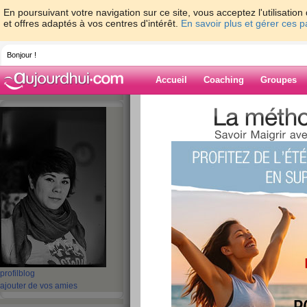
En poursuivant votre navigation sur ce site, vous acceptez l'utilisati
et offres adaptés à vos centres d'intérêt.
En savoir plus et gérer ces 
Bonjour !
Accueil
Coaching
Groupes
Accueil
>
espaces
>
Dame-Polgara
Blog de Dame-P
aide blog
231 - 240 de 670
«
1 - 10
11 - 20
21 - 30
31 - 40
41 - 50
51 - 6
«
‹ Préc.
21
22
23
24
25
26
J'ai le plaisir de 
profil
blog
ajouter de vos amies
que...