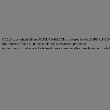
exercices physiques
recette facile
produits minceur
Recette poulet
Tags
:
ventre plat
|
maigrir des fesses
|
abdominaux
|
régime américain
|
régime mayo
|
Découvrez aussi
:
exercices abdominaux
|
recette wok
|
ANXA Partenaires
:
Recette
de cuisine |
Recette cuisine
|
© 2011 copyright et éditeur AUJOURDHUI.COM / powered by AUJOURDHUI.CO
Reproduction totale ou partielle interdite sans accord préalable.
Aujourdhui.com collecte et traite les données personnelles dans le respect de la 