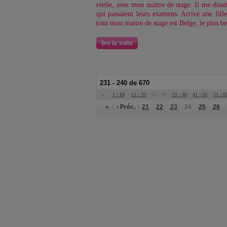
réelle, avec mon maitre de stage. Il me disait
qui passaient leurs examens. Arrive une fill
(oui mon maitre de stage est Belge, le plus b
lire la suite
231 - 240 de 670
«
1 - 10
11 - 20
21 - 30
31 - 40
41 - 50
51 - 6
«
‹ Préc.
21
22
23
24
25
26