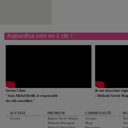
Aujourdhui.com en 1 clic !
Service Client
ils ont réussi leur rég
"Jean-Michel Berille, le responsable
- Méthode Savoir Maig
des télé-conseillers."
ACCUEIL
PREMIUM
COMMUNAUTÉ
RU
Accueil
Régime Savoir Maigrir
Groupes
Min
Méthode Montignac
Blogs
Nut
Méthode MentalSlim
Rencontres
Cui