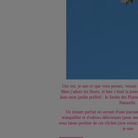
Oui oui, je sais ce que vous pensez, venant 
Mais j'adore les fleurs, et hier c'était la jou
dans mon jardin préféré : le Jardin des Plan
Naturelle.
Un instant parfait en sortant d'une journ
tranquillité et d'odeurs délicieuses (pour me
vous laisse profiter de ces clichés (non retouc
je suis