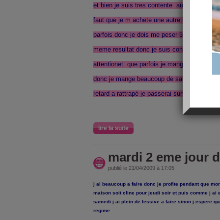
et bien je suis tres contente aujourd hui je 
faut que je m achete une autre balance celle
parfois donc je dois me peser 5 fois avant d 
meme resultat donc je suis contente car j ai 
attentionet que parfois je mangeais mais j 
donc je mange beaucoup de salade voila bon
retard a rattrapé je passerai survos blog des
lire la suite
mardi 2 eme jour d
publié le 21/04/2009 à 17:05
j ai beaucoup a faire donc je profite pendant que mon 
maison soit cline pour jeudi soir et puis comme j ai
samedi j ai plein de lessive a faire sinon j espere qu
regime