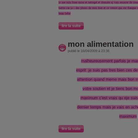
je me suis bien mise et rattrapé et demain ej vais essayer de cour
battre car ja i des photo de moi hier et ce ventre qui est flasque
beau bébé
lire la suite
mon alimentation
publié le 16/04/2009 à 23:38
malheureusement parfois je ma
esprit je suis pas tres bien ces de
attention quand meme mais bon m
votre soutien et je tiens bon m
maximum c'est vrais qu eje sui
dernier temps mais je vais en ach
maximum
lire la suite