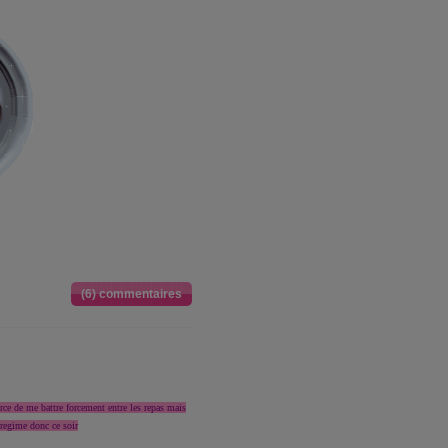
(6) commentaires
orce de me battre forcement entre les repas mais
 regime donc ce soir