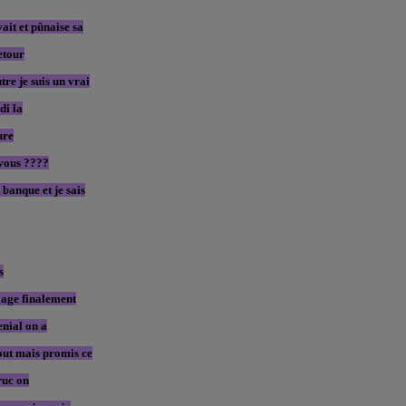
vait et pûnaise sa
etour
re je suis un vrai
di la
ure
vous ????
banque et je sais
s
plage finalement
enial on a
out mais promis ce
truc on