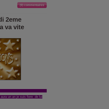
(9) commentaires
di 2eme
 va vite
ticle
 aura un an je
suis fiere de lui