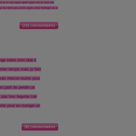
ir et ce soir sport sport sport oui je veux me
 ne me rend pas justice apres avoir heberger un si
(10) commentaires
nge selon mon etat d
rnier temps mais je fais
ais mercia toutes pour
on parit de perdre un
s pas tres legume ces
eter pour en manger un
(6) commentaires