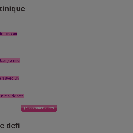
tinique
tre passer
axi ) a midi
in avec un
un mal de tete
(2) commentaires
e defi