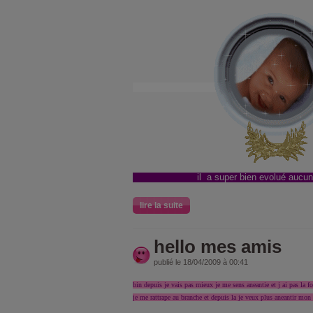
il a super bien evolué aucun
lire la suite
hello mes amis
publié le 18/04/2009 à 00:41
bin depuis je vais pas mieux je me sens aneantie et j ai pas la f
je me rattrape au branche et depuis la je veux plus aneantir mon