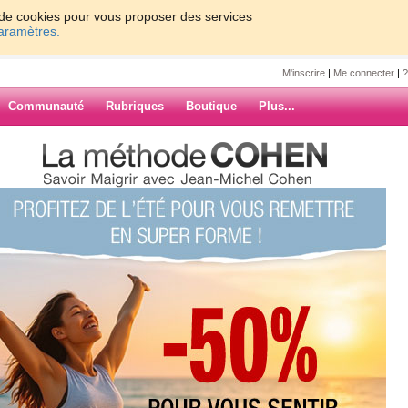
on de cookies pour vous proposer des services
paramètres.
M'inscrire
|
Me connecter
|
?
Communauté
Rubriques
Boutique
Plus...
17
18
19
20
Suiv. ›
»
sée
ARCHIVES