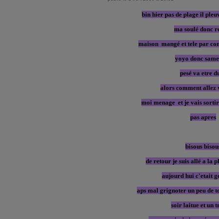
bin hier pas de plage il pleu
ma soulé donc r
maison mangé et tele par cont
yoyo donc same
pesé va etre d
alors comment allez 
moi menage et je vais sortir 
pas apres
bisous bisou
de retour je suis allé a la 
aujourd hui c'etait g
aps mal grignoter un peu de t
soir laitue et un 