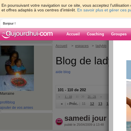
En poursuivant votre navigation sur ce site, vous acceptez l'utilisati
et offres adaptés à vos centres d'intérêt.
En savoir plus et gérer ces 
Bonjour !
Accueil
Coaching
Groupes
Accueil
>
espaces
>
ladybb
Blog de ladybb
aide blog
101 - 110 de 202
Marraine
«
1 - 10
11 - 20
21 - 21
»
profil
blog
«
‹ Préc.
11
12
13
14
15
16
ajouter de vos amies
samedi jour de pe
publié le 25/04/2009 à 13:48