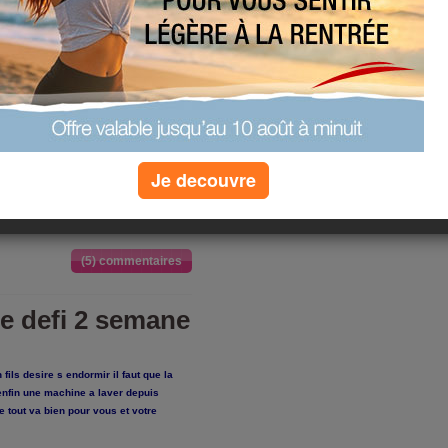
pese 72kg et
 la se deregle
avoir le
fait
avais pas faim
 j ai du
Je decouvre
 que je pourrais
(5) commentaires
e defi 2 semane
fils desire s endormir il faut que la
 enfin une machine a laver depuis
e tout va bien pour vous et votre