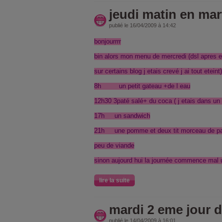
jeudi matin en mar
publié le 16/04/2009 à 14:42
bonjourrrr
bin alors mon menu de mercredi (dsl apres e
sur certains blog j etais crevé j ai tout eteint)
8h un petit gateau +de l eau
12h30 3paté salé+ du coca ( j etais dans un t
17h un sandwich
21h une pomme et deux tit morceau de pa
peu de viande
sinon aujourd hui la journée commence mal 
lire la suite
mardi 2 eme jour d
publié le 14/04/2009 à 16:01