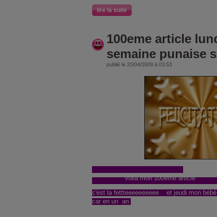
lire la suite
100eme article lun
semaine punaise sa
publié le 20/04/2009 à 03:53
voila mon 100eme ar
c'est la fettteeeeeeeeee et jeudi mon bébé
car en un an