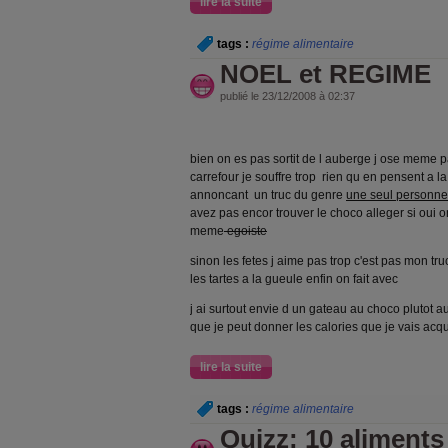
lire la suite
tags :
régime alimentaire
NOEL et REGIME
publié le 23/12/2008 à 02:37
bien on es pas sortit de l auberge j ose meme 
carrefour je souffre trop rien qu en pensent a
annoncant un truc du genre
une seul personne 
avez pas encor trouver le choco alleger si oui
meme
egoiste
sinon les fetes j aime pas trop c'est pas mon truc
les tartes a la gueule enfin on fait avec
j ai surtout envie d un gateau au choco plutot a
que je peut donner les calories que je vais acqu
lire la suite
tags :
régime alimentaire
Quizz: 10 aliments