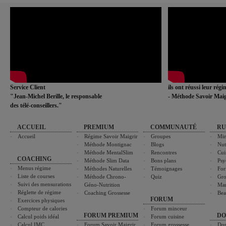
Service Client
ils ont réussi leur rég
"Jean-Michel Berille, le responsable
- Méthode Savoir Maig
des télé-conseillers."
ACCUEIL
PREMIUM
COMMUNAUTÉ
RU
Accueil
Régime Savoir Maigrir
Groupes
Min
Méthode Montignac
Blogs
Nut
Méthode MentalSlim
Rencontres
Cui
COACHING
Méthode Slim Data
Bons plans
Psy
Menus régime
Méthodes Naturelles
Témoignages
For
Liste de courses
Méthode Chrono-
Quiz
Gro
Suivi des mensurations
Géno-Nutrition
Ma
Réglette de régime
Coaching Grossesse
Bea
FORUM
Exercices physiques
Compteur de calories
Forum minceur
FORUM PREMIUM
DO
Calcul poids idéal
Forum cuisine
Calcul IMC
Forum Savoir Maigrir
Forum grossesse
Dos