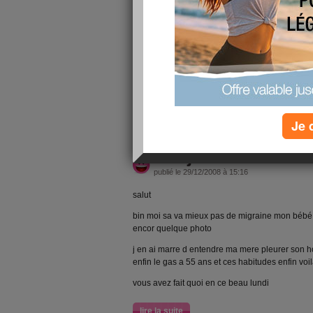
bin voila c'est la loi des series mes hommes eta
pour ma pomme et oui je suis baladeuh
demain je vais voir si je me perce le nombril pou
top avec mes -20kg que j espere perdre voir m
nouveaux medicaments
sinon je vous faite de gros bisous et bon DIM
lire la suite
Je 
bonjour du lundi
publié le 29/12/2008 à 15:16
salut
bin moi sa va mieux pas de migraine mon bébé a
encor quelque photo
j en ai marre d entendre ma mere pleurer son ho
enfin le gas a 55 ans et ces habitudes enfin voi
vous avez fait quoi en ce beau lundi
lire la suite