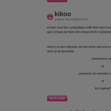
kikoo
publié le 28/12/2008 à 00:47
et bien noel tres sympatique cette fete mais niv
que j essaie de faire mes repas moins calorique 
sinon j ai une migraine qui me lache pas et je su
donc je te demande
comment tu v
et
comment ton reveillon c
et
ton regime?
lire la suite