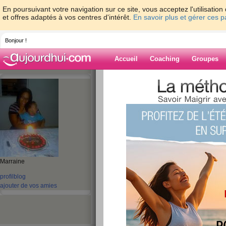
En poursuivant votre navigation sur ce site, vous acceptez l'utilisati
et offres adaptés à vos centres d'intérêt.
En savoir plus et gérer ces 
Bonjour !
Accueil
Coaching
Groupes
Accueil
>
espaces
>
ladybb
Blog de ladybb
aide blog
191 - 200 de 202
Marraine
«
1 - 10
11 - 20
21 - 21
»
profil
blog
«
‹ Préc.
11
12
13
14
15
16
ajouter de vos amies
buenos dias
publié le 04/01/2009 à 18:26