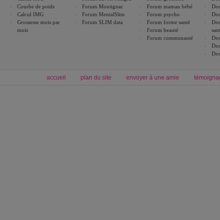
Courbe de poids
Forum Montignac
Forum maman bébé
Dos
Calcul IMG
Forum MentalSlim
Forum psycho
Dos
Grossesse mois par
Forum SLIM data
Forum forme santé
Dos
mois
Forum beauté
san
Forum communauté
Dos
Dos
Dos
accueil
plan du site
envoyer à une amie
témoigna
Forum minceur
Forum cuisine
Commencer un régime
boissons, vins et cocktails
Alimentation équilibrée et nutrition
astuces et bons plans
Minceur
Recette cuisine
exercices physiques
recette facile
produits minceur
Recette poulet
Tags
:
ventre plat
|
maigrir des fesses
|
abdominaux
|
régime américain
|
régime mayo
|
Découvrez aussi
:
exercices abdominaux
|
recette wok
|
ANXA Partenaires
:
Recette
de cuisine |
Recette cuisine
|