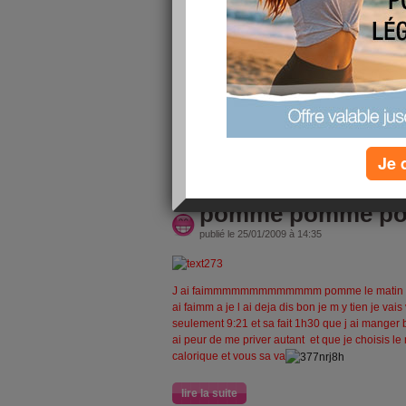
dentiste une dent a enlever snifff
prise de sang a faire a jeun
et regime: j ai resister j ai pas acheter des cro
bonbon je suis contenteeeeee*
mon copain a fait le dejeuner en retard donc j ai
a 14h30 l heure ou le repas etait pret
Je 
lire la suite
pomme pomme p
publié le 25/01/2009 à 14:35
J ai faimmmmmmmmmmmmm pomme le matin ou l
ai faimm a je l ai deja dis bon je m y tien je vais 
seulement 9:21 et sa fait 1h30 que j ai manger 
ai peur de me priver autant et que je choisis le
calorique et vous sa va
lire la suite