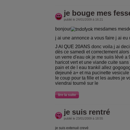
je bouge mes fess
publié le 24/01/2009 à 16:21
bonjour
mesdames mesde
j ai une annonce a vous faire j ai eu
J AI QUE 20ANS
donc voila j ai dec
dès ce samedi et correctement alor
un verre d'eau ok je me suiis lévé a
haricot vert et une viande cuite sans
pain et de l eau trankil allez gogogo
dejeuné a+ et ma pucinette vesicule
le coup pour ta fille et les autres je 
viendrai tourné sur le
lire la suite
je suis rentré
publié le 23/01/2009 à 18:55
je suis extenué crevé