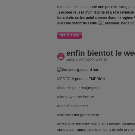
mon medecin ma donné une prise de sang pour
, j espere reussir mon regime et a etre serieus
les calorie ou les point comme dans le regim
elles me seront tres utile
lire la suite
enfin bientot le w
publié le 23/01/2009 à 03:10
aujourd hui:
MEDECIN pour mr EMERICK
Medecin pour moi(regime)
aller payer une facture
deposé des papier
aller chez ma grand mere
apres je rentre chez moi je suis devenu casanie
sur ma par rapport ala tune qui s envole si vit