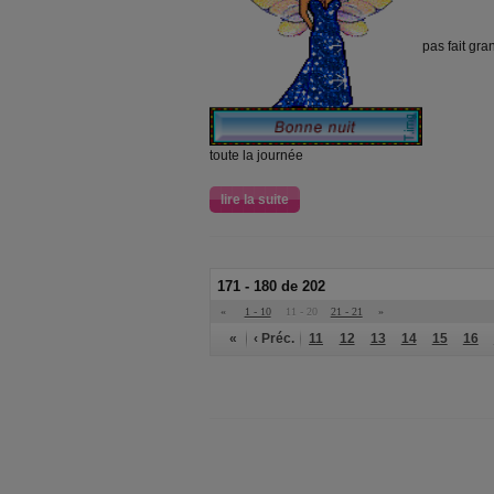
pas fait gr
toute la journée
lire la suite
171 - 180 de 202
«
1 - 10
11 - 20
21 - 21
»
«
‹ Préc.
11
12
13
14
15
16