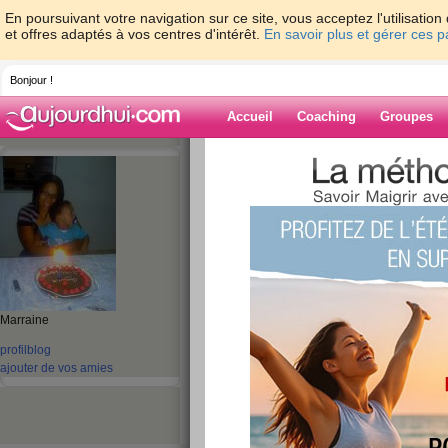
En poursuivant votre navigation sur ce site, vous acceptez l'utilisati
et offres adaptés à vos centres d'intérêt.
En savoir plus et gérer ces 
Bonjour !
Accueil
Coaching
Groupes
Accueil
>
espaces
>
ladybb
Blog de ladybb
aide blog
171 - 180 de 202
Marraine
«
1 - 10
11 - 20
21 - 21
»
profil
blog
«
‹ Préc.
11
12
13
14
15
16
ajouter de vos amies
mon lundi
publié le 27/01/2009 à 00:53