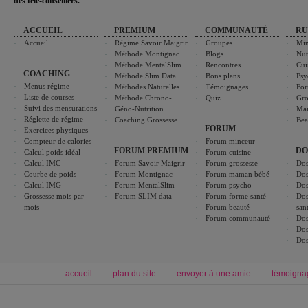
des télé-conseillers."
ACCUEIL
PREMIUM
COMMUNAUTÉ
RU
Accueil
Régime Savoir Maigrir
Groupes
Min
Méthode Montignac
Blogs
Nut
Méthode MentalSlim
Rencontres
Cui
COACHING
Méthode Slim Data
Bons plans
Psy
Menus régime
Méthodes Naturelles
Témoignages
For
Liste de courses
Méthode Chrono-
Quiz
Gro
Suivi des mensurations
Géno-Nutrition
Ma
Réglette de régime
Coaching Grossesse
Bea
FORUM
Exercices physiques
Compteur de calories
Forum minceur
FORUM PREMIUM
DO
Calcul poids idéal
Forum cuisine
Calcul IMC
Forum Savoir Maigrir
Forum grossesse
Dos
Courbe de poids
Forum Montignac
Forum maman bébé
Dos
Calcul IMG
Forum MentalSlim
Forum psycho
Dos
Grossesse mois par
Forum SLIM data
Forum forme santé
Dos
mois
Forum beauté
san
Forum communauté
Dos
Dos
Dos
accueil
plan du site
envoyer à une amie
témoigna
Forum minceur
Forum cuisine