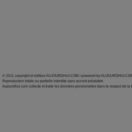
Commencer un régime
boissons, vins et cocktails
Alimentation équilibrée et nutrition
astuces et bons plans
Minceur
Recette cuisine
exercices physiques
recette facile
produits minceur
Recette poulet
Tags
:
ventre plat
|
maigrir des fesses
|
abdominaux
|
régime américain
|
régime mayo
|
Découvrez aussi
:
exercices abdominaux
|
recette wok
|
ANXA Partenaires
:
Recette
de cuisine |
Recette cuisine
|
© 2011 copyright et éditeur AUJOURDHUI.COM / powered by AUJOURDHUI.CO
Reproduction totale ou partielle interdite sans accord préalable.
Aujourdhui.com collecte et traite les données personnelles dans le respect de la 