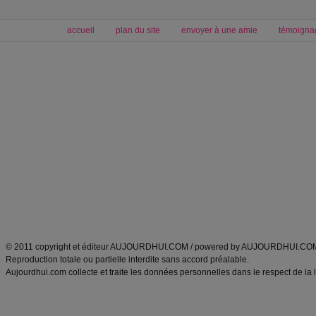
accueil
plan du site
envoyer à une amie
témoigna
Forum minceur
Forum cuisine
Commencer un régime
boissons, vins et cocktails
Alimentation équilibrée et nutrition
astuces et bons plans
Minceur
Recette cuisine
exercices physiques
recette facile
produits minceur
Recette poulet
Tags
:
ventre plat
|
maigrir des fesses
|
abdominaux
|
régime américain
|
régime mayo
|
Découvrez aussi
:
exercices abdominaux
|
recette wok
|
ANXA Partenaires
:
Recette
de cuisine |
Recette cuisine
|
© 2011 copyright et éditeur AUJOURDHUI.COM / powered by AUJOURDHUI.CO
Reproduction totale ou partielle interdite sans accord préalable.
Aujourdhui.com collecte et traite les données personnelles dans le respect de la 