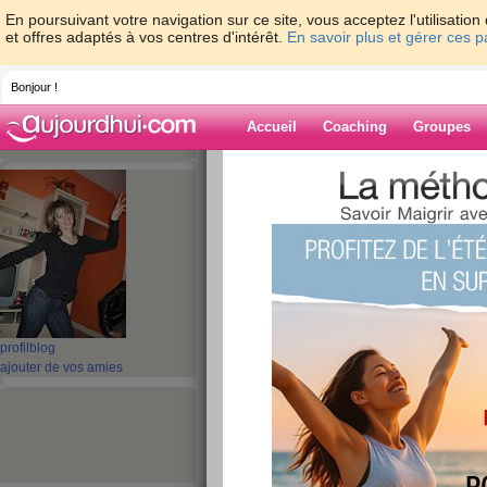
En poursuivant votre navigation sur ce site, vous acceptez l'utilisati
et offres adaptés à vos centres d'intérêt.
En savoir plus et gérer ces 
Bonjour !
Accueil
Coaching
Groupes
Accueil
>
espaces
>
daika
> voilà mon b
Blog de daika
aide blog
voilà mon badge
publié le 01/10/2008 à 17:57
profil
blog
ajouter de vos amies