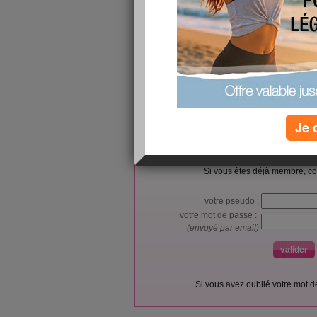
Je 
L’accès et l’utilisation du forum sont réser
Vous pouvez vous
inscrire gratu
Si vous êtes déjà membre, co
votre pseudo :
votre mot de passe :
(envoyé par email)
Si vous avez oublié votre mot 