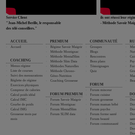
Service Client
ils ont réussi leur rég
"Jean-Michel Berille, le responsable
- Méthode Savoir Maig
des télé-conseillers."
ACCUEIL
PREMIUM
COMMUNAUTÉ
RU
Accueil
Régime Savoir Maigrir
Groupes
Min
Méthode Montignac
Blogs
Nut
Méthode MentalSlim
Rencontres
Cui
COACHING
Méthode Slim Data
Bons plans
Psy
Menus régime
Méthodes Naturelles
Témoignages
For
Liste de courses
Méthode Chrono-
Quiz
Gro
Suivi des mensurations
Géno-Nutrition
Ma
Réglette de régime
Coaching Grossesse
Bea
FORUM
Exercices physiques
Compteur de calories
Forum minceur
FORUM PREMIUM
DO
Calcul poids idéal
Forum cuisine
Calcul IMC
Forum Savoir Maigrir
Forum grossesse
Dos
Courbe de poids
Forum Montignac
Forum maman bébé
Dos
Calcul IMG
Forum MentalSlim
Forum psycho
Dos
Grossesse mois par
Forum SLIM data
Forum forme santé
Dos
mois
Forum beauté
san
Forum communauté
Dos
Dos
Dos