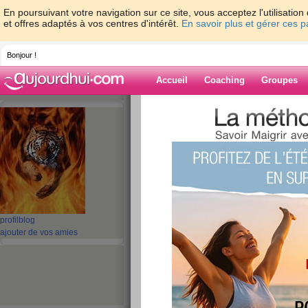
En poursuivant votre navigation sur ce site, vous acceptez l'utilisati
et offres adaptés à vos centres d'intérêt.
En savoir plus et gérer ces 
Bonjour !
Accueil
Coaching
Groupes
Accueil
>
espaces
>
bibi971
Blog de bibi971
aide blog
271 - 280 de 523
profil
blog
«
1 - 10
11 - 20
21 - 30
31 - 40
41 - 50
51 - 5
ajouter de vos amies
«
‹ Préc.
21
22
23
24
25
26
super motivé
publié le 15/01/2009 à 15:45