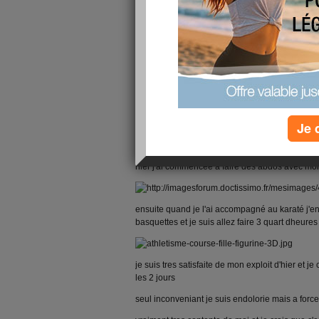
Je 
les filles C vrai je suis vraiment tres motivée
hier j'ai commencée a faire des abdos avec mon f
ensuite quand je l'ai accompagné au karaté j'en 
basquettes et je suis allez faire 3 quart dheure
je suis tres satisfaite de mon exploit d'hier et 
les 2 jours
seul inconveniant je suis endolorie mais a force 