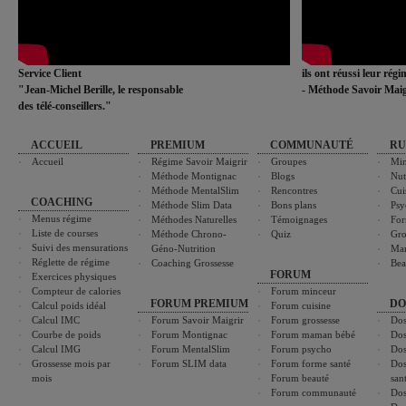
Service Client
ils ont réussi leur rég
"Jean-Michel Berille, le responsable
- Méthode Savoir Maig
des télé-conseillers."
ACCUEIL
PREMIUM
COMMUNAUTÉ
RU
Accueil
Régime Savoir Maigrir
Groupes
Min
Méthode Montignac
Blogs
Nut
Méthode MentalSlim
Rencontres
Cui
COACHING
Méthode Slim Data
Bons plans
Psy
Menus régime
Méthodes Naturelles
Témoignages
For
Liste de courses
Méthode Chrono-
Quiz
Gro
Suivi des mensurations
Géno-Nutrition
Ma
Réglette de régime
Coaching Grossesse
Bea
FORUM
Exercices physiques
Compteur de calories
Forum minceur
FORUM PREMIUM
DO
Calcul poids idéal
Forum cuisine
Calcul IMC
Forum Savoir Maigrir
Forum grossesse
Dos
Courbe de poids
Forum Montignac
Forum maman bébé
Dos
Calcul IMG
Forum MentalSlim
Forum psycho
Dos
Grossesse mois par
Forum SLIM data
Forum forme santé
Dos
mois
Forum beauté
san
Forum communauté
Dos