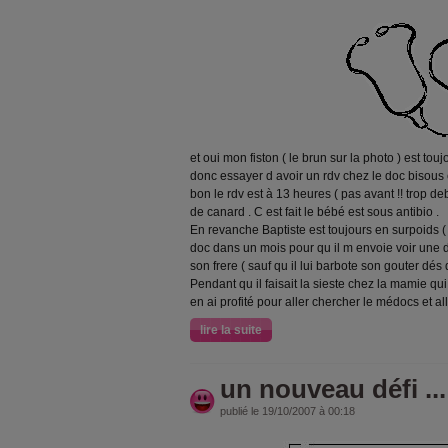
et oui mon fiston ( le brun sur la photo ) est to
donc essayer d avoir un rdv chez le doc bisous
bon le rdv est à 13 heures ( pas avant !! trop debor
de canard . C est fait le bébé est sous antibio .
En revanche Baptiste est toujours en surpoids (
doc dans un mois pour qu il m envoie voir une 
son frere ( sauf qu il lui barbote son gouter dés q
Pendant qu il faisait la sieste chez la mamie qui
en ai profité pour aller chercher le médocs et all
lire la suite
un nouveau défi ...
publié le 19/10/2007 à 00:18