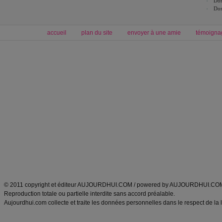
Dos
Dos
accueil
plan du site
envoyer à une amie
témoigna
Forum minceur
Forum cuisine
Commencer un régime
boissons, vins et cocktails
Alimentation équilibrée et nutrition
astuces et bons plans
Minceur
Recette cuisine
exercices physiques
recette facile
produits minceur
Recette poulet
Tags
:
ventre plat
|
maigrir des fesses
|
abdominaux
|
régime américain
|
régime mayo
|
Découvrez aussi
:
exercices abdominaux
|
recette wok
|
ANXA Partenaires
:
Recette
de cuisine |
Recette cuisine
|
© 2011 copyright et éditeur AUJOURDHUI.COM / powered by AUJOURDHUI.CO
Reproduction totale ou partielle interdite sans accord préalable.
Aujourdhui.com collecte et traite les données personnelles dans le respect de la 