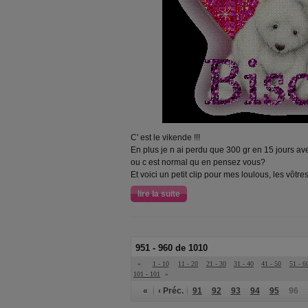
C' est le vikende !!!
En plus je n ai perdu que 300 gr en 15 jours a
ou c est normal qu en pensez vous?
Et voici un petit clip pour mes loulous, les vôtre
lire la suite
951 - 960 de 1010
«
1 - 10
11 - 20
21 - 30
31 - 40
41 - 50
51 - 6
101 - 101
»
«
‹ Préc.
91
92
93
94
95
96