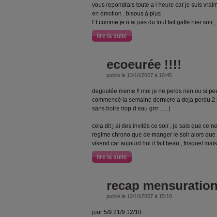
vous repondrais toute a l heure car je suis vrai
en émotion . bisous à plus
Et comme je n ai pas du tout fait gaffe hier soir ,
lire la suite
ecoeurée !!!!
publié le 13/10/2007 à 10:45
degoutée meme !! moi je ne perds rien ou si pe
commencé la semaine derniere a deja perdu 2 kg
sans boire trop d eau grrr ..... )
cela dit j ai des invités ce soir , je sais que ce
regime chrono que de manger le soir alors que 
vikend car aujourd hui il fait beau , frisquet mai
lire la suite
recap mensuratio
publié le 12/10/2007 à 15:18
jour 5/9 21/9 12/10