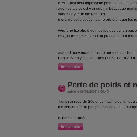
c est quasiment impossible pour moi car je sor
âge ) cela dit c est vrai que j ai beaucoup négli
vais essayer de me rattraper
merci de votre soutien car je préfère jouer les 
voici une tite photo de mes loulous et non pas 
eux , la rentrée ca sera l an prochain pour leur 
aujourd hui vendredi pas de perte de poids snif
Bon allez on y croit les filles ON SE BOUGE D
lire la suite
Perte de poids et 
publié le 06/09/2007 à 09:45
Tiens j ai reperdu 200 gr ce matin c est un peu
me concentrer un peu plus sur ce que je mange 
et bonne journée
lire la suite