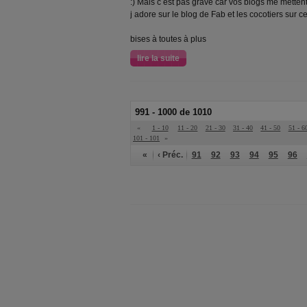
:) Mais c est pas grave car vos blogs me mette
j adore sur le blog de Fab et les cocotiers sur c
bises à toutes à plus
lire la suite
991 - 1000 de 1010
«
1 - 10
11 - 20
21 - 30
31 - 40
41 - 50
51 - 6
101 - 101
»
«
‹ Préc.
91
92
93
94
95
96