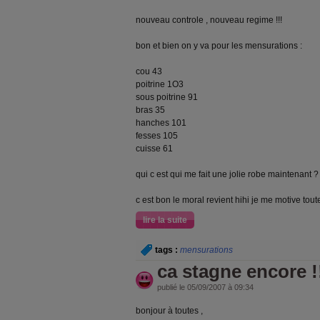
nouveau controle , nouveau regime !!!
bon et bien on y va pour les mensurations :
cou 43
poitrine 1O3
sous poitrine 91
bras 35
hanches 101
fesses 105
cuisse 61
qui c est qui me fait une jolie robe maintenant ?
c est bon le moral revient hihi je me motive tout
lire la suite
tags :
mensurations
ca stagne encore !
publié le 05/09/2007 à 09:34
bonjour à toutes ,