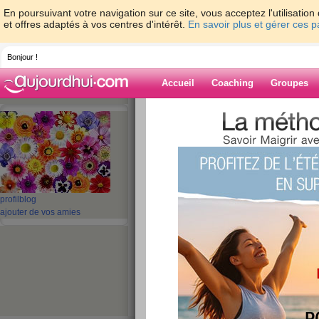
En poursuivant votre navigation sur ce site, vous acceptez l'utilisati
et offres adaptés à vos centres d'intérêt.
En savoir plus et gérer ces 
Bonjour !
Accueil
Coaching
Groupes
Accueil
>
espaces
>
SCARLATINE
Blog de SCARL
aide blog
profil
blog
ajouter de vos amies
991 - 1000 de 1010
«
1 - 10
11 - 20
21 - 30
31 - 40
41 - 50
51 - 6
101 - 101
»
«
‹ Préc.
91
92
93
94
95
96
belle journée en p
publié le 11/09/2007 à 09:36