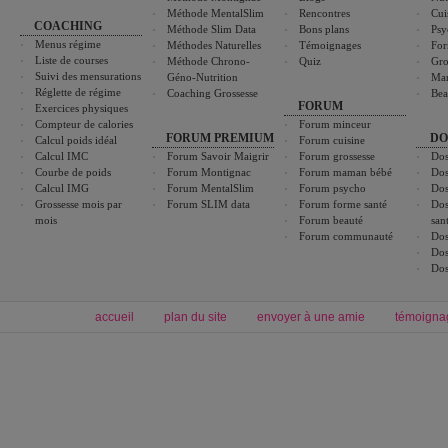
Méthode MentalSlim
Rencontres
Cui
COACHING
Méthode Slim Data
Bons plans
Psy
Menus régime
Méthodes Naturelles
Témoignages
For
Liste de courses
Méthode Chrono-
Quiz
Gro
Suivi des mensurations
Géno-Nutrition
Ma
Réglette de régime
Coaching Grossesse
Bea
FORUM
Exercices physiques
Compteur de calories
Forum minceur
FORUM PREMIUM
DO
Calcul poids idéal
Forum cuisine
Calcul IMC
Forum Savoir Maigrir
Forum grossesse
Dos
Courbe de poids
Forum Montignac
Forum maman bébé
Dos
Calcul IMG
Forum MentalSlim
Forum psycho
Dos
Grossesse mois par
Forum SLIM data
Forum forme santé
Dos
mois
Forum beauté
san
Forum communauté
Dos
Dos
Dos
accueil
plan du site
envoyer à une amie
témoigna
Forum minceur
Forum cuisine
Commencer un régime
boissons, vins et cocktails
Alimentation équilibrée et nutrition
astuces et bons plans
Minceur
Recette cuisine