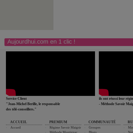
Aujourdhui.com en 1 clic !
Service Client
ils ont réussi leur rég
"Jean-Michel Berille, le responsable
- Méthode Savoir Maig
des télé-conseillers."
ACCUEIL
PREMIUM
COMMUNAUTÉ
RU
Accueil
Régime Savoir Maigrir
Groupes
Min
Méthode Montignac
Blogs
Nut