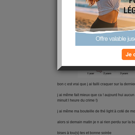
Je 
bon c est vrai que j ai failli craquer sur la dern
j ai même fait mieux que ca ! aujourd hui aucun é
minuit l heure du crime !)
j ai même ma bouteille de thé light à coté de mo
alors si demain matin je n ai rien perdu sur la b
bises à tou(s) tes et bonne soirée