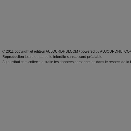
exercices physiques
recette facile
produits minceur
Recette poulet
Tags
:
ventre plat
|
maigrir des fesses
|
abdominaux
|
régime américain
|
régime mayo
|
Découvrez aussi
:
exercices abdominaux
|
recette wok
|
ANXA Partenaires
:
Recette
de cuisine |
Recette cuisine
|
© 2011 copyright et éditeur AUJOURDHUI.COM / powered by AUJOURDHUI.CO
Reproduction totale ou partielle interdite sans accord préalable.
Aujourdhui.com collecte et traite les données personnelles dans le respect de la 