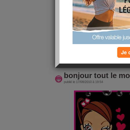
c'est bien "un crabe"
il rentre à l'hôpital mercredi, opéré jeudi...
je vous tiendrai au couant...Mes enfants arrivent
bsous à toutes
Je 
lire la suite
bonjour tout le mo
publié le 17/08/2010 à 19:54