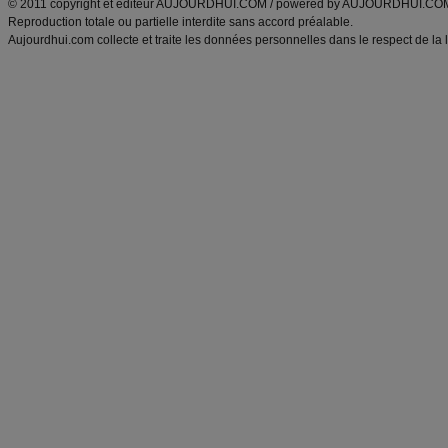
© 2011 copyright et éditeur AUJOURDHUI.COM / powered by AUJOURDHUI.CO
Reproduction totale ou partielle interdite sans accord préalable.
Aujourdhui.com collecte et traite les données personnelles dans le respect de la 