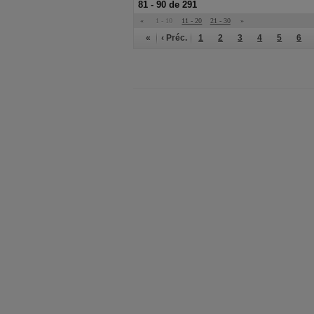
81 - 90 de 291
«
1 - 10
11 - 20
21 - 30
»
«
‹ Préc.
1
2
3
4
5
6