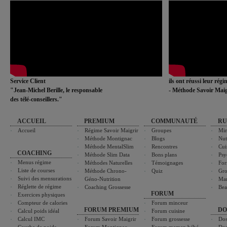
Service Client
ils ont réussi leur rég
"Jean-Michel Berille, le responsable
- Méthode Savoir Maig
des télé-conseillers."
ACCUEIL
PREMIUM
COMMUNAUTÉ
RU
Accueil
Régime Savoir Maigrir
Groupes
Min
Méthode Montignac
Blogs
Nut
Méthode MentalSlim
Rencontres
Cui
COACHING
Méthode Slim Data
Bons plans
Psy
Menus régime
Méthodes Naturelles
Témoignages
For
Liste de courses
Méthode Chrono-
Quiz
Gro
Suivi des mensurations
Géno-Nutrition
Ma
Réglette de régime
Coaching Grossesse
Bea
FORUM
Exercices physiques
Compteur de calories
Forum minceur
FORUM PREMIUM
DO
Calcul poids idéal
Forum cuisine
Calcul IMC
Forum Savoir Maigrir
Forum grossesse
Dos