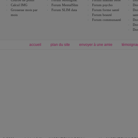
Courbe de poids
Forum Montignac
Forum maman bébé
Dos
Calcul IMG
Forum MentalSlim
Forum psycho
Dos
Grossesse mois par
Forum SLIM data
Forum forme santé
Dos
mois
Forum beauté
san
Forum communauté
Dos
Dos
Dos
accueil
plan du site
envoyer à une amie
témoigna
Forum minceur
Forum cuisine
Commencer un régime
boissons, vins et cocktails
Alimentation équilibrée et nutrition
astuces et bons plans
Minceur
Recette cuisine
exercices physiques
recette facile
produits minceur
Recette poulet
Tags
:
ventre plat
|
maigrir des fesses
|
abdominaux
|
régime américain
|
régime mayo
|
Découvrez aussi
:
exercices abdominaux
|
recette wok
|
ANXA Partenaires
:
Recette
de cuisine |
Recette cuisine
|