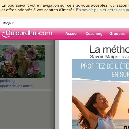
En poursuivant votre navigation sur ce site, vous acceptez l'utilisati
et offres adaptés à vos centres d'intérêt.
En savoir plus et gérer ces 
Bonjour !
Accueil
Coaching
Groupes
Accueil
>
espaces
>
misha50
Blog de misha5
aide blog
profil
blog
ajouter de vos amies
81 - 90 de 291
«
1 - 10
11 - 20
21 - 30
»
«
‹ Préc.
1
2
3
4
5
6
ben non !!!
publié le 03/09/2010 à 20:48