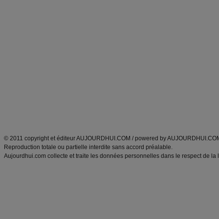
Forum minceur
Forum cuisine
Commencer un régime
boissons, vins et cocktails
Alimentation équilibrée et nutrition
astuces et bons plans
Minceur
Recette cuisine
exercices physiques
recette facile
produits minceur
Recette poulet
Tags
:
ventre plat
|
maigrir des fesses
|
abdominaux
|
régime américain
|
régime mayo
|
Découvrez aussi
:
exercices abdominaux
|
recette wok
|
ANXA Partenaires
:
Recette
de cuisine |
Recette cuisine
|
© 2011 copyright et éditeur AUJOURDHUI.COM / powered by AUJOURDHUI.CO
Reproduction totale ou partielle interdite sans accord préalable.
Aujourdhui.com collecte et traite les données personnelles dans le respect de la 