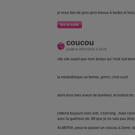
je vous fais de gros gros bisous à toutes et tous,
lire la suite
coucou
publié le 05/01/2011 à 16:03
vite vite avant que mon temps sur l'ordi soit termi
la médiathèque va fermer, grrrrrr, c'est court
alors tous mes voeux de bonheur, et surtout de sa
j'attend toujours mon ordi, c'est long...mais l
avec la guérison de JM que je ne vais pas (trop)
ALMERIA, peux-tu passer un coucou à Domi, s