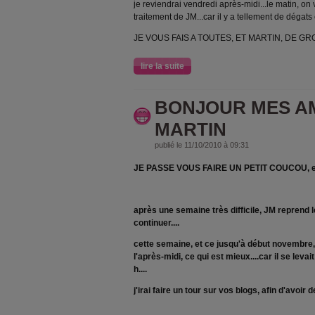
je reviendrai vendredi après-midi...le matin, on 
traitement de JM...car il y a tellement de dégats c
JE VOUS FAIS A TOUTES, ET MARTIN, DE GR
lire la suite
BONJOUR MES AM
MARTIN
publié le 11/10/2010 à 09:31
JE PASSE VOUS FAIRE UN PETIT COUCOU, et 
après une semaine très difficile, JM reprend l
continuer....
cette semaine, et ce jusqu'à début novembre, i
l'après-midi, ce qui est mieux....car il se leva
h....
j'irai faire un tour sur vos blogs, afin d'avoir 