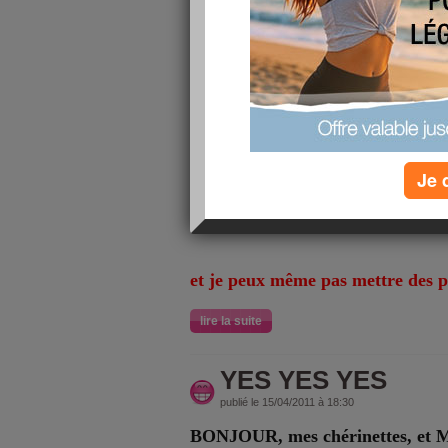
BEN NON, C'EST ENCORE REC
le pc, pas avant juillet...ras le bil
messieurs de la finance renâclen
sous...c'est un comble non ????
alors, je passerai, comme je peux
prendre de vos nouvelles....
Je 
je ne peux vous faire de petits mo
sachez que vous êtes toutes dans 
et je peux même pas mettre des ph
lire la suite
YES YES YES
publié le 15/04/2011 à 18:30
BONJOUR, mes chérinettes, et M