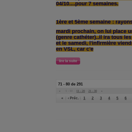
04/10....pour 7 semaines.
1ère et 5ème semaine : rayons
mardi prochain, on lui place u
(genre cathéter)..il ira tous les
et le samedi, l'infirmière viendr
en VSL, car c'e
lire la suite
71 - 80 de 291
«
1 - 10
11 - 20
21 - 30
»
«
‹ Préc.
1
2
3
4
5
6