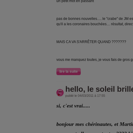
un petit mot en passant
pas de bonnes nouvelles..... le "crabe" de JM es
qu'il a les coronaires bouchées.... résultat, direct
MAIS CA VA S'ARRÊTER QUAND ???????
vous me manquez toutes, je vous fais de gros g
lire la suite
hello, le soleil brill
publié le 04/03/2011 à 17:55
si, c'est vrai.....
bonjour mes chérinautes, et Marti