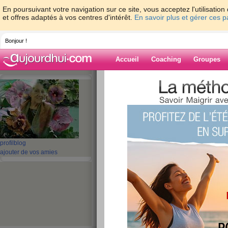
En poursuivant votre navigation sur ce site, vous acceptez l'utilisati
et offres adaptés à vos centres d'intérêt.
En savoir plus et gérer ces 
Bonjour !
Accueil
Coaching
Groupes
Accueil
>
espaces
>
misha50
Blog de misha5
aide blog
profil
blog
ajouter de vos amies
71 - 80 de 291
«
1 - 10
11 - 20
21 - 30
»
«
‹ Préc.
1
2
3
4
5
6
GRRRRRRRRRR
publié le 20/05/2011 à 18:38