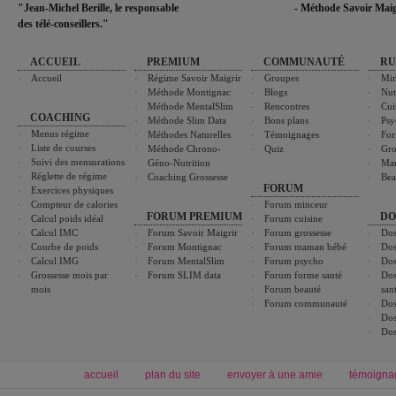
"Jean-Michel Berille, le responsable
- Méthode Savoir Maig
des télé-conseillers."
ACCUEIL
PREMIUM
COMMUNAUTÉ
RU
Accueil
Régime Savoir Maigrir
Groupes
Min
Méthode Montignac
Blogs
Nut
Méthode MentalSlim
Rencontres
Cui
COACHING
Méthode Slim Data
Bons plans
Psy
Menus régime
Méthodes Naturelles
Témoignages
For
Liste de courses
Méthode Chrono-
Quiz
Gro
Suivi des mensurations
Géno-Nutrition
Ma
Réglette de régime
Coaching Grossesse
Bea
FORUM
Exercices physiques
Compteur de calories
Forum minceur
FORUM PREMIUM
DO
Calcul poids idéal
Forum cuisine
Calcul IMC
Forum Savoir Maigrir
Forum grossesse
Dos
Courbe de poids
Forum Montignac
Forum maman bébé
Dos
Calcul IMG
Forum MentalSlim
Forum psycho
Dos
Grossesse mois par
Forum SLIM data
Forum forme santé
Dos
mois
Forum beauté
san
Forum communauté
Dos
Dos
Dos
accueil
plan du site
envoyer à une amie
témoigna