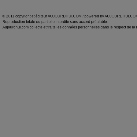
ANXA Partenaires
:
Recette
de cuisine |
Recette cuisine
|
© 2011 copyright et éditeur AUJOURDHUI.COM / powered by AUJOURDHUI.CO
Reproduction totale ou partielle interdite sans accord préalable.
Aujourdhui.com collecte et traite les données personnelles dans le respect de la 