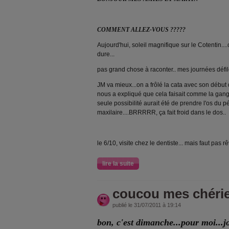
COMMENT ALLEZ-VOUS ?????
Aujourd'hui, soleil magnifique sur le Cotentin....
dure...
pas grand chose à raconter.. mes journées défile
JM va mieux...on a frôlé la cata avec son début 
nous a expliqué que cela faisait comme la gangr
seule possibilité aurait été de prendre l'os du 
maxilaire....BRRRRR, ça fait froid dans le dos..
le 6/10, visite chez le dentiste... mais faut pas r
lire la suite
coucou mes chéries
publié le 31/07/2011 à 19:14
bon, c'est dimanche...pour moi...