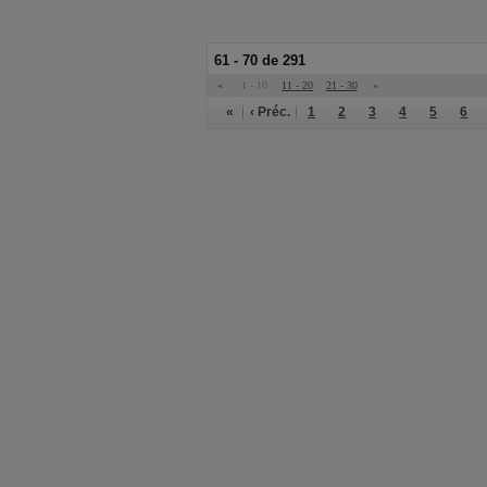
61 - 70 de 291
«
1 - 10
11 - 20
21 - 30
»
«
‹ Préc.
1
2
3
4
5
6