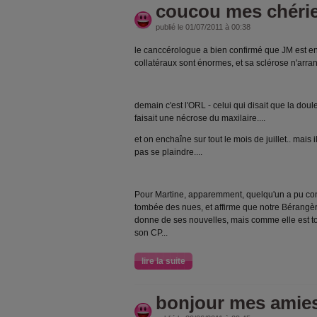
coucou mes chérie
publié le 01/07/2011 à 00:38
le canccérologue a bien confirmé que JM est en
collatéraux sont énormes, et sa sclérose n'arran
demain c'est l'ORL - celui qui disait que la doul
faisait une nécrose du maxilaire....
et on enchaîne sur tout le mois de juillet.. mais
pas se plaindre....
Pour Martine, apparemment, quelqu'un a pu cont
tombée des nues, et affirme que notre Bérangère
donne de ses nouvelles, mais comme elle est to
son CP...
lire la suite
bonjour mes amies