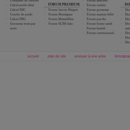
Compteur de calories
Forum minceur
FORUM PREMIUM
DO
Calcul poids idéal
Forum cuisine
Calcul IMC
Forum Savoir Maigrir
Forum grossesse
Dos
Courbe de poids
Forum Montignac
Forum maman bébé
Dos
Calcul IMG
Forum MentalSlim
Forum psycho
Dos
Grossesse mois par
Forum SLIM data
Forum forme santé
Dos
mois
Forum beauté
san
Forum communauté
Dos
Dos
Dos
accueil
plan du site
envoyer à une amie
témoigna
Forum minceur
Forum cuisine
Commencer un régime
boissons, vins et cocktails
Alimentation équilibrée et nutrition
astuces et bons plans
Minceur
Recette cuisine
exercices physiques
recette facile
produits minceur
Recette poulet
Tags
:
ventre plat
|
maigrir des fesses
|
abdominaux
|
régime américain
|
régime mayo
|
Découvrez aussi
:
exercices abdominaux
|
recette wok
|