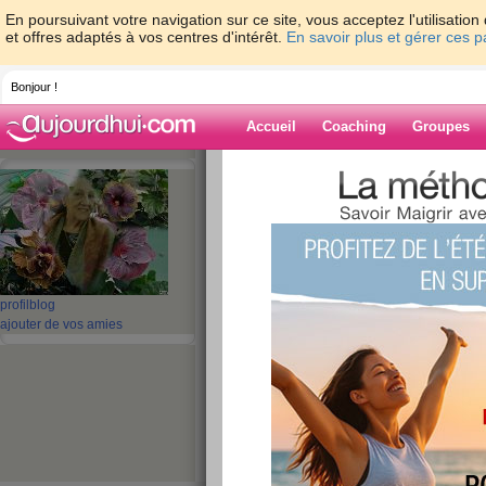
En poursuivant votre navigation sur ce site, vous acceptez l'utilisati
et offres adaptés à vos centres d'intérêt.
En savoir plus et gérer ces 
Bonjour !
Accueil
Coaching
Groupes
Accueil
>
espaces
>
misha50
Blog de misha5
aide blog
profil
blog
ajouter de vos amies
61 - 70 de 291
«
1 - 10
11 - 20
21 - 30
»
«
‹ Préc.
1
2
3
4
5
6
coucou
publié le 30/10/2011 à 12:39