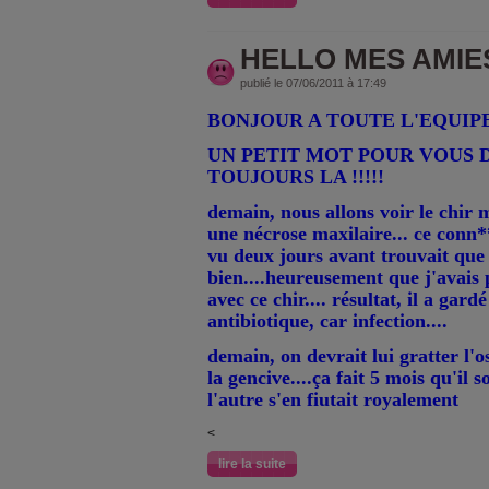
HELLO MES AMIE
publié le 07/06/2011 à 17:49
BONJOUR A TOUTE L'EQUIP
UN PETIT MOT POUR VOUS D
TOUJOURS LA !!!!!
demain, nous allons voir le chir m
une nécrose maxilaire... ce con
vu deux jours avant trouvait que 
bien....heureusement que j'avais 
avec ce chir.... résultat, il a gard
antibiotique, car infection....
demain, on devrait lui gratter l'o
la gencive....ça fait 5 mois qu'il s
l'autre s'en fiutait royalement
<
lire la suite