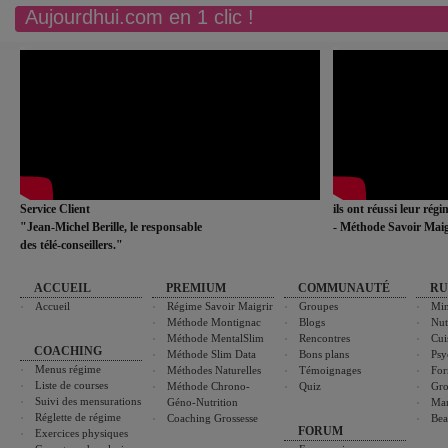
Aujourdhui.com en 1 clic !
Service Client
ils ont réussi leur rég
"Jean-Michel Berille, le responsable
- Méthode Savoir Maig
des télé-conseillers."
ACCUEIL
PREMIUM
COMMUNAUTÉ
RU
Accueil
Régime Savoir Maigrir
Groupes
Min
Méthode Montignac
Blogs
Nut
Méthode MentalSlim
Rencontres
Cui
COACHING
Méthode Slim Data
Bons plans
Psy
Menus régime
Méthodes Naturelles
Témoignages
For
Liste de courses
Méthode Chrono-
Quiz
Gro
Suivi des mensurations
Géno-Nutrition
Ma
Réglette de régime
Coaching Grossesse
Bea
FORUM
Exercices physiques