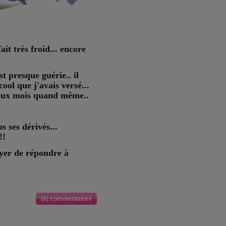
ait très froid... encore
t presque guérie.. il
cool que j'avais versé...
 deux mois quand même..
us ses dérivés...
!!
ayer de répondre à
(6) commentaires