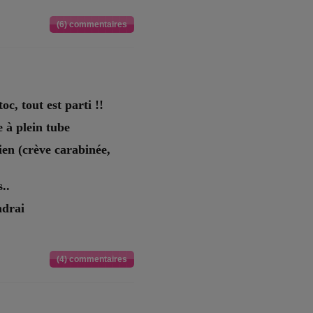
(6) commentaires
toc, tout est parti !!
e à plein tube
ien (crève carabinée,
..
ndrai
(4) commentaires