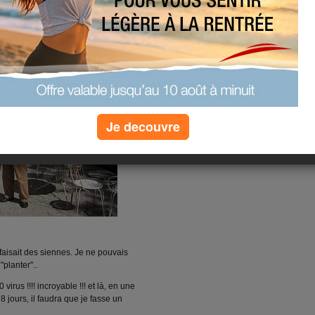
Je decouvre
i faisait des siennes. Je ne pouvais
"planter"..
virus !!!! incroyable !!! et là, en une
8 jours, il faudra que je fasse un