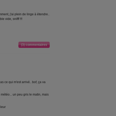
ment, j'ai plein de linge à étendre..
e vide, snifff !!!
(3) commentaires
as ce qui m'est arrivé.. bof, ça va
a météo... un peu gris le matin, mais
aleur