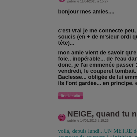
publié le 11/04/2013 à 15:27
bonjour mes amies....
c'est vrai je me connecte peu
soucis (en + de m'sieur ordi qu
tête)...
mon amie vient de savoir qu'e
foie.. inopérable... de l'eau d
donc, je l'ai emmenée passer 1
vendredi, le couperet tombait..
Baclesse... obligée de lui emm
ils l'ont gardée... en principe, 
lire la suite
NEIGE, quand tu no
publié le 14/03/2013 à 19:23
voilà, depuis lundi...UN METRE de 