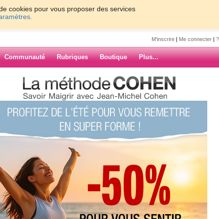
on de cookies pour vous proposer des services
paramètres.
M'inscrire
|
Me connecter
|
?
Communauté
Rubriques
Boutique
Plus...
0
7
8
9
10
Suiv. ›
»
R
ARCHIVES