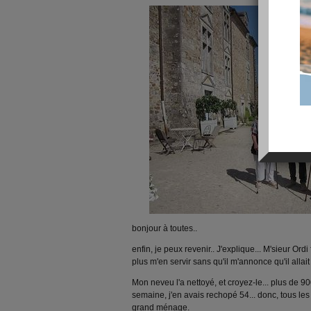
bonjour à toutes..
enfin, je peux revenir.. J'explique... M'sieur Ord
plus m'en servir sans qu'il m'annonce qu'il allait 
Mon neveu l'a nettoyé, et croyez-le... plus de 900 
semaine, j'en avais rechopé 54... donc, tous les 
grand ménage.