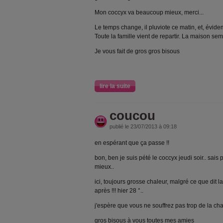
Mon coccyx va beaucoup mieux, merci...
Le temps change, il pluviote ce matin, et, évidem
Toute la famille vient de repartir. La maison sembl
Je vous fait de gros gros bisous
lire la suite
coucou
publié le 23/07/2013 à 09:18
en espérant que ça passe !!
bon, ben je suis pété le coccyx jeudi soir.. sais p
mieux..
ici, toujours grosse chaleur, malgré ce que dit l
après !!! hier 28 °..
j'espère que vous ne souffrez pas trop de la ch
gros bisous à vous toutes mes amies