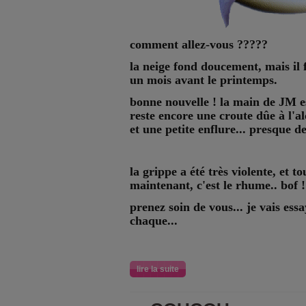
comment allez-vous ?????
la neige fond doucement, mais il f
un mois avant le printemps.
bonne nouvelle ! la main de JM es
reste encore une croute dûe à l'al
et une petite enflure... presque
la grippe a été très violente, et to
maintenant, c'est le rhume.. bof !
prenez soin de vous... je vais ess
chaque...
lire la suite