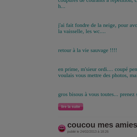
coupures de courants à répétition, 
h...
j'ai fait fondre de la neige, pour avo
la vaisselle, les wc....
retour à la vie sauvage !!!!
en prime, m'sieur ordi.... coupé pen
voulais vous mettre des photos, m
gros bisous à vous toutes... prenez 
lire la suite
coucou mes amie
publié le 24/02/2013 à 18:26