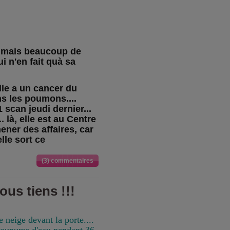
, mais beaucoup de
i n'en fait quà sa
lle a un cancer du
ans les poumons....
 scan jeudi dernier...
. là, elle est au Centre
ener des affaires, car
elle sort ce
(3) commentaires
us tiens !!!
neige devant la porte....