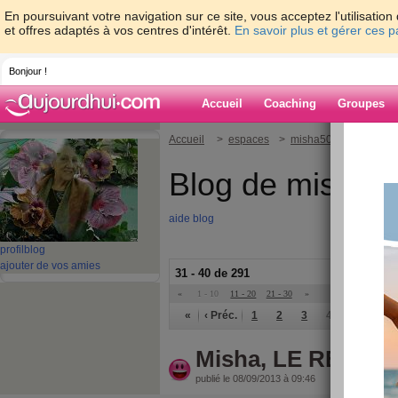
En poursuivant votre navigation sur ce site, vous acceptez l'utilisati
et offres adaptés à vos centres d'intérêt.
En savoir plus et gérer ces 
Bonjour !
Accueil
Coaching
Groupes
Accueil
>
espaces
>
misha50
Blog de misha5
aide blog
profil
blog
ajouter de vos amies
31 - 40 de 291
«
1 - 10
11 - 20
21 - 30
»
«
‹ Préc.
1
2
3
4
5
6
Misha, LE RETOU
publié le 08/09/2013 à 09:46