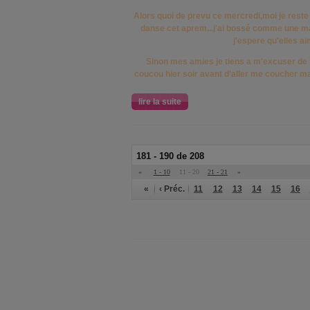
Alors quoi de prevu ce mercredi,moi je reste 
danse cet aprem...j'ai bossé comme une mal
j'espere qu'elles ai
Sinon mes amies je tiens a m'excuser de p
coucou hier soir avant d'aller me coucher ma
lire la suite
181 - 190 de 208
«
1 - 10
11 - 20
21 - 21
»
«
‹ Préc.
11
12
13
14
15
16