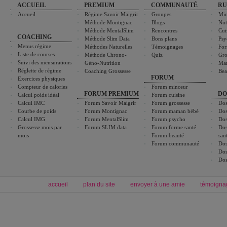
ACCUEIL
PREMIUM
COMMUNAUTÉ
RU
Accueil
Régime Savoir Maigrir
Groupes
Min
Méthode Montignac
Blogs
Nut
Méthode MentalSlim
Rencontres
Cui
COACHING
Méthode Slim Data
Bons plans
Psy
Menus régime
Méthodes Naturelles
Témoignages
For
Liste de courses
Méthode Chrono-
Quiz
Gro
Suivi des mensurations
Géno-Nutrition
Ma
Réglette de régime
Coaching Grossesse
Bea
FORUM
Exercices physiques
Compteur de calories
Forum minceur
FORUM PREMIUM
DO
Calcul poids idéal
Forum cuisine
Calcul IMC
Forum Savoir Maigrir
Forum grossesse
Dos
Courbe de poids
Forum Montignac
Forum maman bébé
Dos
Calcul IMG
Forum MentalSlim
Forum psycho
Dos
Grossesse mois par
Forum SLIM data
Forum forme santé
Dos
mois
Forum beauté
san
Forum communauté
Dos
Dos
Dos
accueil
plan du site
envoyer à une amie
témoigna
Forum minceur
Forum cuisine
Commencer un régime
boissons, vins et cocktails
Alimentation équilibrée et nutrition
astuces et bons plans