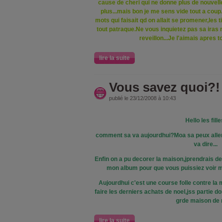
cause de cheri qui ne donne plus de nouvell
plus...mais bon je me sens vide tout a coup.J
mots qui faisait qd on allait se promener,les t
tout patraque.Ne vous inquietez pas sa iras 
reveillon...Je l'aimais apres to
lire la suite
Vous savez quoi?!
publié le 23/12/2008 à 10:43
Hello les fille
comment sa va aujourdhui?Moa sa peux aller 
va dire...
Enfin on a pu decorer la maison,jprendrais de
mon album pour que vous puissiez voir m
Aujourdhui c'est une course folle contre la 
faire les derniers achats de noel,jss partie 
grde maison d
lire la suite