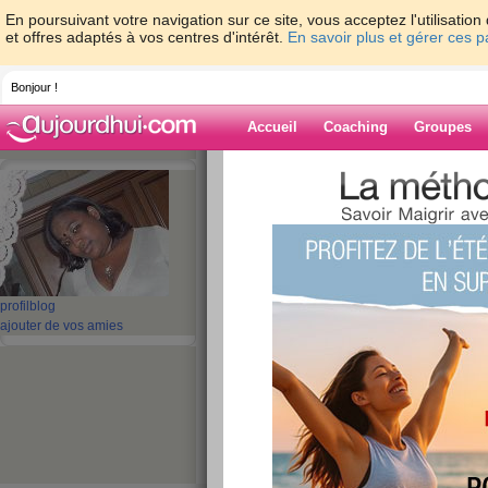
En poursuivant votre navigation sur ce site, vous acceptez l'utilisati
et offres adaptés à vos centres d'intérêt.
En savoir plus et gérer ces 
Bonjour !
Accueil
Coaching
Groupes
Accueil
>
espaces
>
Shanty20
Blog de Shanty
aide blog
profil
blog
ajouter de vos amies
181 - 190 de 208
«
1 - 10
11 - 20
21 - 21
»
«
‹ Préc.
11
12
13
14
15
16
Que la magie de no
publié le 24/12/2008 à 10:26