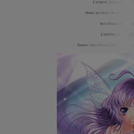
L
'
a
r
g
e
n
t
,
l
a
r
e
c
o
n
n
a
is
s
a
N
o
u
s
p
e
r
d
o
n
s
d
e
v
u
e
c
e
q
u
i
l
e
s
c
h
o
s
e
s
s
i
m
pl
e
d
L
'
a
m
i
t
i
e
r
,
l
a
f
am
i
l
l
e
,
T
o
u
t
e
s
c
e
s
c
h
o
s
e
s
Q
u
e
n
o
u
s
a
v
i