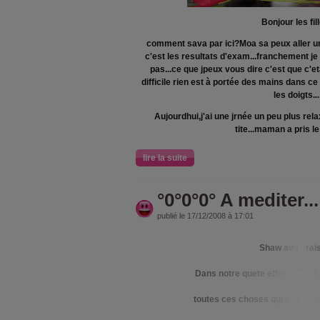
Bonjour les fil
comment sava par ici?Moa sa peux aller un
c'est les resultats d'exam...franchement je n
pas...ce que jpeux vous dire c'est que c'etai
difficile rien est à portée des mains dans 
les doigts...
Aujourdhui,j'ai une jrnée un peu plus relax
tite...maman a pris le 
lire la suite
°0°0°0° A mediter...
publié le 17/12/2008 à 17:01
S
h
a
w
a
v
a
it
r
a
i
D
a
n
s
n
o
t
r
e
q
u
e
t
e
e
f
f
r
e
n
é
e
d
e
s
t
o
u
t
e
s
c
e
s
c
h
o
s
e
s
q
u
i
p
o
u
r
n
o