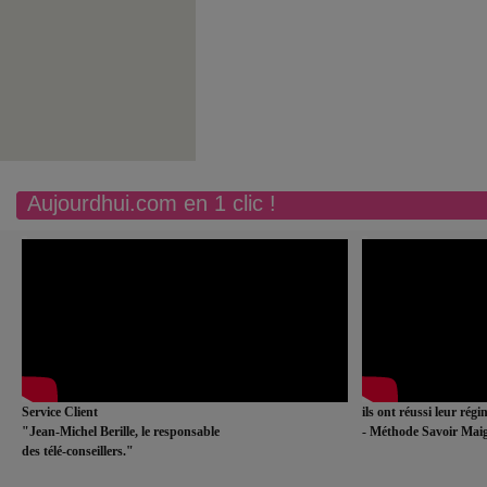
Aujourdhui.com en 1 clic !
Service Client
ils ont réussi leur rég
"Jean-Michel Berille, le responsable
- Méthode Savoir Maig
des télé-conseillers."