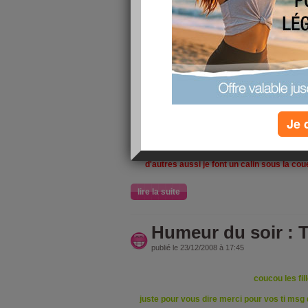
Salut mes copin
cmt sa va aujour
Tout le monde se presse pour les derni
d'autres sont au four
les petits attendent sagement minuit pour o
se trouvent sous l
Je 
d'autres encore regle leur dernier detai
impressionner et etre rayonnant
d'autres aussi je font un calin sous la cou
lire la suite
Humeur du soir : T
publié le 23/12/2008 à 17:45
coucou les fil
juste pour vous dire merci pour vos ti msg 