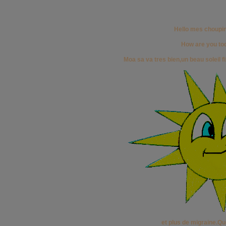
Hello mes choupi
How are you to
Moa sa va tres bien,un beau soleil fi
et plus de migraine.Qu