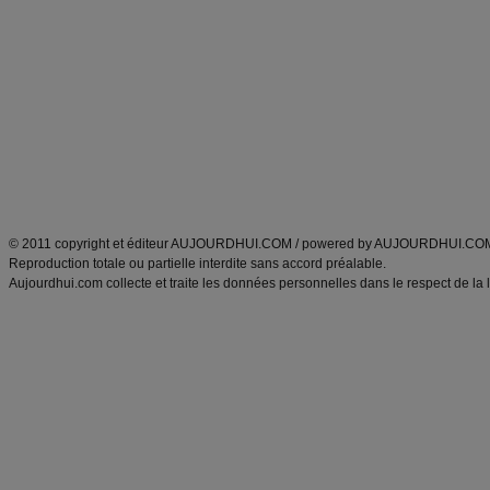
Minceur
Recette cuisine
exercices physiques
recette facile
produits minceur
Recette poulet
Tags
:
ventre plat
|
maigrir des fesses
|
abdominaux
|
régime américain
|
régime mayo
|
Découvrez aussi
:
exercices abdominaux
|
recette wok
|
ANXA Partenaires
:
Recette
de cuisine |
Recette cuisine
|
© 2011 copyright et éditeur AUJOURDHUI.COM / powered by AUJOURDHUI.CO
Reproduction totale ou partielle interdite sans accord préalable.
Aujourdhui.com collecte et traite les données personnelles dans le respect de la 