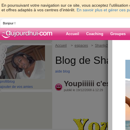
En poursuivant votre navigation sur ce site, vous acceptez l'utilisati
et offres adaptés à vos centres d'intérêt.
En savoir plus et gérer ces 
Bonjour !
Accueil
Coaching
Groupes
Accueil
>
espaces
>
Shanty20
> Youpiiiiii
Blog de Shanty
aide blog
Youpiiiiii c'est gag
profil
blog
ajouter de vos amies
publié le 19/12/2008 à 12:29
Découvrez
Rihan