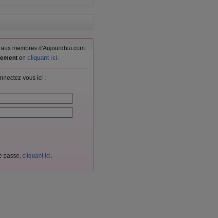
vés aux membres d'Aujourdhui.com.
cliquant ici
itement
en
.
nnectez-vous ici :
de passe,
cliquant ici
.