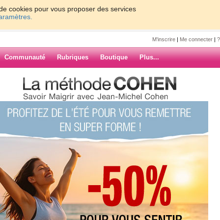
on de cookies pour vous proposer des services
paramètres.
M'inscrire
|
Me connecter
|
?
Communauté
Rubriques
Boutique
Plus...
 c'est gagnéééé !!!!
20
néééé !!!!
ARCHIVES
na
!