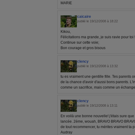
MARIE
caicaire
publié le 19/12/2008 à 18:22
Kikou,
Félicitations ma grande, je suis ravie pour toi !
Continue sur cette voie;
Bon courage et gros bisous
clency
publié le 19/12/2008 à 13:32
tu es vraiment une gentille fille. Tes parents ont
de la chance d'avoir d'aussi bons parents. L'i
comme un sacrifice, mais comme un échange e
clency
publié le 19/12/2008 à 13:11
En voilà une bonne nouvelle! j'étais sure que 
lancée. 2ème, wouah, BRAVO BRAVO BRAVO. 
de tout recommencer, tu mérites vraiment ta pl
Audray