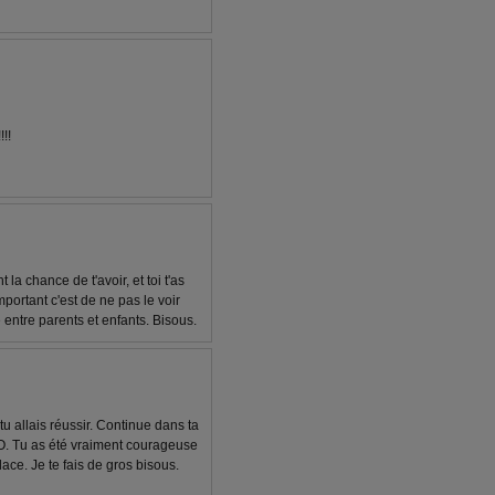
!!!
 la chance de t'avoir, et toi t'as
mportant c'est de ne pas le voir
ntre parents et enfants. Bisous.
tu allais réussir. Continue dans ta
Tu as été vraiment courageuse
ace. Je te fais de gros bisous.