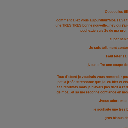
Coucou les fill
comment allez vous aujourdhui?Moa sa va tr
une TRES TRES bonne nouvelle...hey oui j'ai e
poche...je suis 2e de ma pro
super nan?
Je suis tellement content
Faut feter sa 
jvous offre une coupe 
Tout d'abord je voudrais vous remercier po
pdt la jrnée stressante que j'ai eu hier et e
ses resultats mais je n'avais pas droit à l'err
de moa...et sa me redonne confiance en moa
Jvous adore mes
je souhaite une tres
gros bisous d