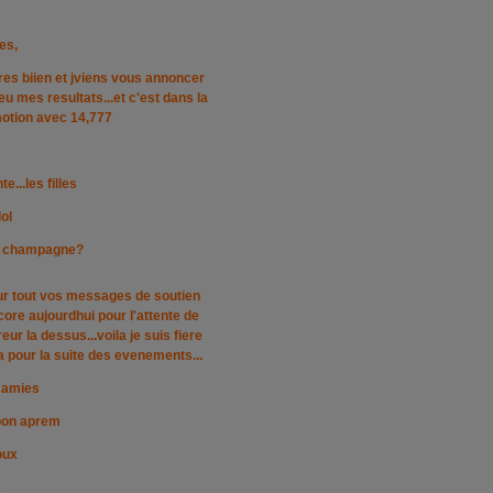
es,
es biien et jviens vous annoncer
u mes resultats...et c'est dans la
motion avec 14,777
e...les filles
lol
de champagne?
ur tout vos messages de soutien
ncore aujourdhui pour l'attente de
eur la dessus...voila je suis fiere
 pour la suite des evenements...
 amies
 bon aprem
oux