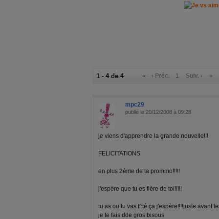
1 - 4 de 4
«
‹ Préc.
1
Suiv. ›
»
mpc29
publié le 20/12/2008 à 09:28
je viens d'apprendre la grande nouvelle!!!
FELICITATIONS
en plus 2ème de ta prommo!!!!!
j'espère que tu es fière de toi!!!!!
tu as ou tu vas f^té ça j'espère!!!!juste avant 
je te fais dde gros bisous