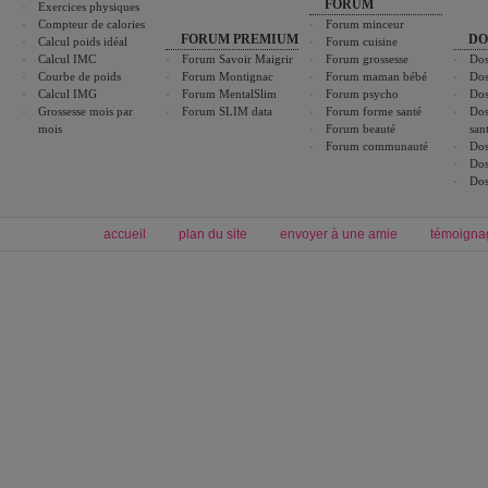
FORUM
Exercices physiques
Compteur de calories
Forum minceur
FORUM PREMIUM
DO
Calcul poids idéal
Forum cuisine
Calcul IMC
Forum Savoir Maigrir
Forum grossesse
Dos
Courbe de poids
Forum Montignac
Forum maman bébé
Dos
Calcul IMG
Forum MentalSlim
Forum psycho
Dos
Grossesse mois par
Forum SLIM data
Forum forme santé
Dos
mois
Forum beauté
san
Forum communauté
Dos
Dos
Dos
accueil
plan du site
envoyer à une amie
témoigna
Forum minceur
Forum cuisine
Commencer un régime
boissons, vins et cocktails
Alimentation équilibrée et nutrition
astuces et bons plans
Minceur
Recette cuisine
exercices physiques
recette facile
produits minceur
Recette poulet
Tags
:
ventre plat
|
maigrir des fesses
|
abdominaux
|
régime américain
|
régime mayo
|