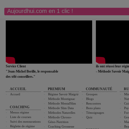
Aujourdhui.com en 1 clic !
Service Client
ils ont réussi leur rég
"Jean-Michel Berille, le responsable
- Méthode Savoir Maig
des télé-conseillers."
ACCUEIL
PREMIUM
COMMUNAUTÉ
RU
Accueil
Régime Savoir Maigrir
Groupes
Min
Méthode Montignac
Blogs
Nut
Méthode MentalSlim
Rencontres
Cui
COACHING
Méthode Slim Data
Bons plans
Psy
Menus régime
Méthodes Naturelles
Témoignages
For
Liste de courses
Méthode Chrono-
Quiz
Gro
Suivi des mensurations
Géno-Nutrition
Ma
Réglette de régime
Coaching Grossesse
Bea