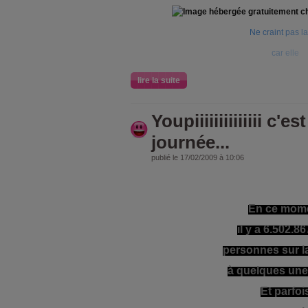
N
e
c
r
a
i
n
t
p
a
s
l
a
c
a
r
e
l
l
e
lire la suite
Youpiiiiiiiiiiiiii c'e
journée...
publié le 17/02/2009 à 10:06
En ce mom
il y a 6.502.8
personnes sur la 
à quelques une
Et parfoi