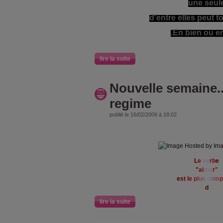
une seul
d'entre elles peut 
.En bien ou e
lire la suite
Nouvelle semaine..
regime
publié le 16/02/2009 à 18:02
L
e
ve
rb
e
"
ai
me
r"
e
s
t
l
e
p
l
u
s
c
o
m
p
d
lire la suite