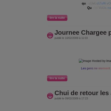
qu
e
q
Ue
L
q
U
'
uN
v
O
Qu
a
N
d
Vo
U
s
n
lire la suite
Journee Chargee p
publié le 10/02/2009 à 11:03
L
e
s
g
e
n
s
n
e
v
i
e
n
ne
n
t
lire la suite
Chui de retour les 
publié le 09/02/2009 à 17:23