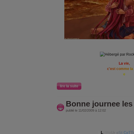
L
a
v
i
e
,
c
'
e
s
t
c
o
m
m
e
l
a
e
lire la suite
Bonne journee les 
publié le 11/02/2009 à 12:02
L
L
a
M
o
U
r
e
S
t
Ce
T
T