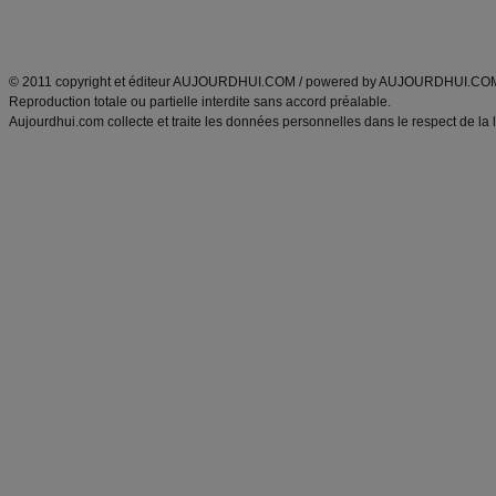
Découvrez aussi
:
exercices abdominaux
|
recette wok
|
ANXA Partenaires
:
Recette
de cuisine |
Recette cuisine
|
© 2011 copyright et éditeur AUJOURDHUI.COM / powered by AUJOURDHUI.CO
Reproduction totale ou partielle interdite sans accord préalable.
Aujourdhui.com collecte et traite les données personnelles dans le respect de la 