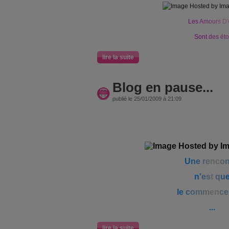
L
e
s
A
m
o
u
r
s
D
'
S
o
n
t
d
e
s
é
t
o
lire la suite
Blog en pause...
publié le 25/01/2009 à 21:09
U
n
e
r
e
nc
o
n
'
e
s
t
q
u
l
e
c
o
m
m
en
c
e
...
lire la suite