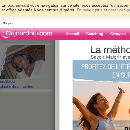
En poursuivant votre navigation sur ce site, vous acceptez l'utilisati
et offres adaptés à vos centres d'intérêt.
En savoir plus et gérer ces 
Bonjour !
Accueil
Coaching
Groupes
Accueil
>
espaces
>
Shanty20
Blog de Shanty
aide blog
profil
blog
ajouter de vos amies
131 - 140 de 208
«
1 - 10
11 - 20
21 - 21
»
«
‹ Préc.
11
12
13
14
15
16
En mode épuisée
publié le 31/03/2009 à 20:10