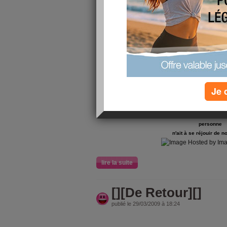
A mon avis,
lorsque l'on est confronté
que ce soit
en acte ou en pe
gardons à l'esp
Je 
que nous sommes m
Et tâchons de vi
de manière à ce
personne
n'ait à se réjouir de n
lire la suite
[][De Retour][]
publié le 29/03/2009 à 18:24