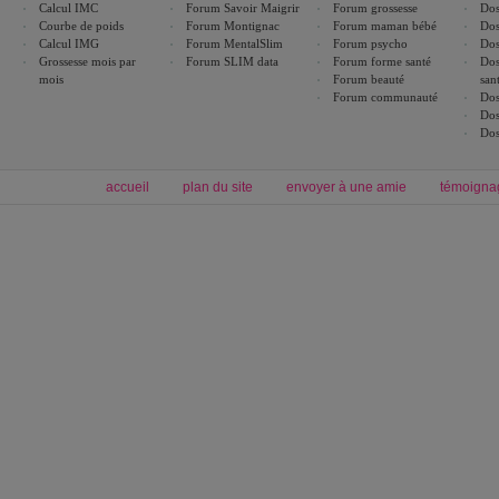
Calcul IMC
Forum Savoir Maigrir
Forum grossesse
Dos
Courbe de poids
Forum Montignac
Forum maman bébé
Dos
Calcul IMG
Forum MentalSlim
Forum psycho
Dos
Grossesse mois par
Forum SLIM data
Forum forme santé
Dos
mois
Forum beauté
san
Forum communauté
Dos
Dos
Dos
accueil
plan du site
envoyer à une amie
témoigna
Forum minceur
Forum cuisine
Commencer un régime
boissons, vins et cocktails
Alimentation équilibrée et nutrition
astuces et bons plans
Minceur
Recette cuisine
exercices physiques
recette facile
produits minceur
Recette poulet
Tags
:
ventre plat
|
maigrir des fesses
|
abdominaux
|
régime américain
|
régime mayo
|
Découvrez aussi
:
exercices abdominaux
|
recette wok
|
ANXA Partenaires
:
Recette
de cuisine |
Recette cuisine
|