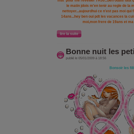
mat' pour me reveiller 7H30...ben ouais faut
le matin jdois m'en tenir au regle de la m
nettoyer...aujourdhui ce n'est pas moi qui 
14ans...hey ben oui pdt les vacances la cui
moi,mon frere de 19ans et ma 
lire la suite
Bonne nuit les pet
publié le 05/01/2009 à 18:56
Bonsoir les fil