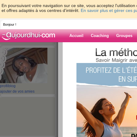
En poursuivant votre navigation sur ce site, vous acceptez l'utilisati
et offres adaptés à vos centres d'intérêt.
En savoir plus et gérer ces 
Bonjour !
Accueil
Coaching
Groupes
Accueil
>
espaces
>
Shanty20
Blog de Shanty
aide blog
profil
blog
ajouter de vos amies
161 - 170 de 208
«
1 - 10
11 - 20
21 - 21
»
«
‹ Préc.
11
12
13
14
15
16
Au pays des reves
publié le 10/01/2009 à 18:47