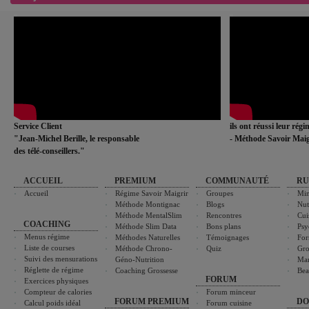
Service Client
ils ont réussi leur rég
"Jean-Michel Berille, le responsable
- Méthode Savoir Maig
des télé-conseillers."
ACCUEIL
PREMIUM
COMMUNAUTÉ
RU
Accueil
Régime Savoir Maigrir
Groupes
Min
Méthode Montignac
Blogs
Nut
Méthode MentalSlim
Rencontres
Cui
COACHING
Méthode Slim Data
Bons plans
Psy
Menus régime
Méthodes Naturelles
Témoignages
For
Liste de courses
Méthode Chrono-
Quiz
Gro
Suivi des mensurations
Géno-Nutrition
Ma
Réglette de régime
Coaching Grossesse
Bea
FORUM
Exercices physiques
Compteur de calories
Forum minceur
FORUM PREMIUM
DO
Calcul poids idéal
Forum cuisine