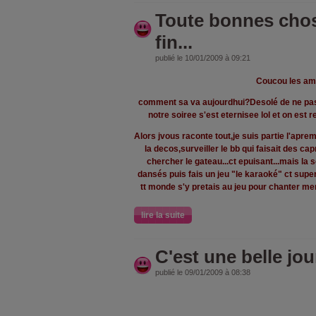
Toute bonnes cho
fin...
publié le 10/01/2009 à 09:21
Coucou les am
comment sa va aujourdhui?Desolé de ne pas 
notre soiree s'est eternisee lol et on est
Alors jvous raconte tout,je suis partie l'ap
la decos,surveiller le bb qui faisait des cap
chercher le gateau...ct epuisant...mais la s
dansés puis fais un jeu "le karaoké" ct super
tt monde s'y pretais au jeu pour chanter me
lire la suite
C'est une belle jo
publié le 09/01/2009 à 08:38