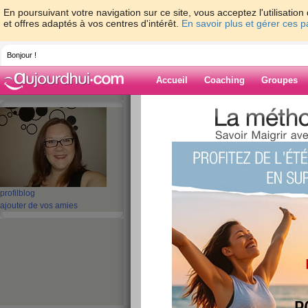
En poursuivant votre navigation sur ce site, vous acceptez l'utilisati
et offres adaptés à vos centres d'intérêt.
En savoir plus et gérer ces 
Bonjour !
Accueil
Coaching
Groupes
Accueil
>
espaces
>
Pouchinette84
Blog de Pouchi
aide blog
profil
blog
ajouter de vos amies
61 - 70 de 117
«
1 - 10
11 - 12
»
«
‹ Préc.
1
2
3
4
5
6
HS ....
publié le 25/06/2008 à 21:59