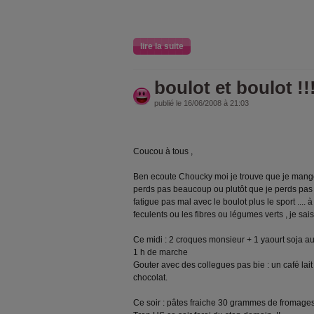
lire la suite
boulot et boulot !!
publié le 16/06/2008 à 21:03
Coucou à tous ,
Ben ecoute Choucky moi je trouve que je mang
perds pas beaucoup ou plutôt que je perds pas t
fatigue pas mal avec le boulot plus le sport .... 
feculents ou les fibres ou légumes verts , je sais
Ce midi : 2 croques monsieur + 1 yaourt soja au fr
1 h de marche
Gouter avec des collegues pas bie : un café lait
chocolat.
Ce soir : pâtes fraiche 30 grammes de fromages