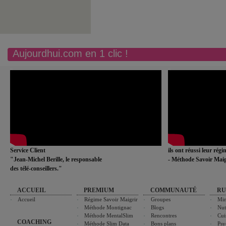
Aujourdhui.com en 1 clic !
Service Client
ils ont réussi leur rég
"Jean-Michel Berille, le responsable
- Méthode Savoir Maig
des télé-conseillers."
ACCUEIL
PREMIUM
COMMUNAUTÉ
RU
Accueil
Régime Savoir Maigrir
Groupes
Min
Méthode Montignac
Blogs
Nut
Méthode MentalSlim
Rencontres
Cui
COACHING
Méthode Slim Data
Bons plans
Psy