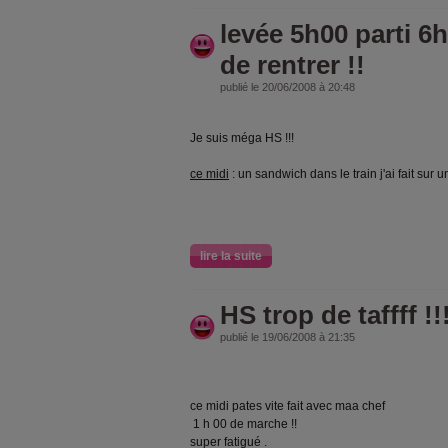
levée 5h00 parti 6h
de rentrer !!
publié le 20/06/2008 à 20:48
Je suis méga HS !!!
ce midi
: un sandwich dans le train j'ai fait sur u
lille - calais (po
calais - lille ( p
&
lire la suite
HS trop de taffff !!
publié le 19/06/2008 à 21:35
ce midi pates vite fait avec maa chef
1 h 00 de marche !!
super fatigué .