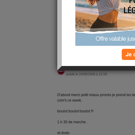
je suis morte !!!
1 h de marche .
lire la suite
Je 
re boulot
publié le 24/06/2008 à 22:59
D'abord merci petit miaou promis je prend les te
com's ce week.
boulot boulot boulot !!!
1 h 30 de marche .
et dodo