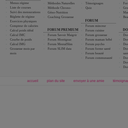
Menus régime
Méthodes Naturelles
Témoignages
For
Liste de courses
Méthode Chrono-
Quiz
Gro
Suivi des mensurations
Géno-Nutrition
Ma
Réglette de régime
Coaching Grossesse
Bea
FORUM
Exercices physiques
Compteur de calories
Forum minceur
FORUM PREMIUM
DO
Calcul poids idéal
Forum cuisine
Calcul IMC
Forum Savoir Maigrir
Forum grossesse
Dos
Courbe de poids
Forum Montignac
Forum maman bébé
Dos
Calcul IMG
Forum MentalSlim
Forum psycho
Dos
Grossesse mois par
Forum SLIM data
Forum forme santé
Dos
mois
Forum beauté
san
Forum communauté
Dos
Dos
Dos
accueil
plan du site
envoyer à une amie
témoigna
Forum minceur
Forum cuisine
Commencer un régime
boissons, vins et cocktails
Alimentation équilibrée et nutrition
astuces et bons plans
Minceur
Recette cuisine
exercices physiques
recette facile