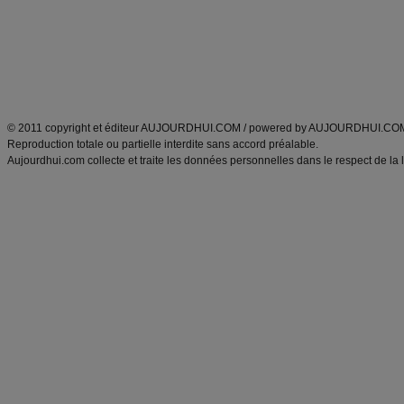
produits minceur
Recette poulet
Tags
:
ventre plat
|
maigrir des fesses
|
abdominaux
|
régime américain
|
régime mayo
|
Découvrez aussi
:
exercices abdominaux
|
recette wok
|
ANXA Partenaires
:
Recette
de cuisine |
Recette cuisine
|
© 2011 copyright et éditeur AUJOURDHUI.COM / powered by AUJOURDHUI.CO
Reproduction totale ou partielle interdite sans accord préalable.
Aujourdhui.com collecte et traite les données personnelles dans le respect de la 