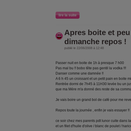
lire la suite
Apres boite et peu
dimanche repos !
publié le 22/06/2008 à 12:48
Passer nuit en boite de 1h à presque 7 h00
Pas mal bu !! bobo tête pas gentil la vodka !!!
Danser comme une damnée !!
A 6 h 45 un croissant et un petit pain en boite m
Rentrée dormi de 7h45 à 11H30 levée bu un jus
que ma Mére m'a donné des reste de sa comma
Je vais boire un grand bol de café pour me revei
Repos toute la journée , enfin je vais essayer !!
ce soir chez mes parents pdt lunor cuite dans la 
et un filet d'huile d'olive / blanc de poulet / har