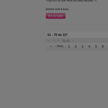
Trop HS ce soir ferai du step demain !!
bonne nuit à tous .
lire la suite
61 - 70 de 117
«
1 - 10
11 - 12
»
«
‹ Préc.
1
2
3
4
5
6