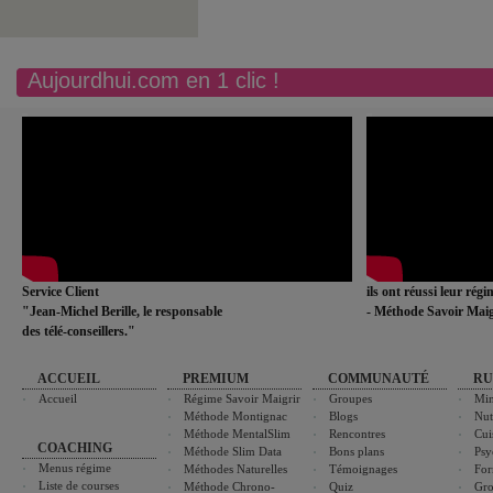
Aujourdhui.com en 1 clic !
Service Client
ils ont réussi leur rég
"Jean-Michel Berille, le responsable
- Méthode Savoir Maig
des télé-conseillers."
ACCUEIL
PREMIUM
COMMUNAUTÉ
RU
Accueil
Régime Savoir Maigrir
Groupes
Min
Méthode Montignac
Blogs
Nut
Méthode MentalSlim
Rencontres
Cui
COACHING
Méthode Slim Data
Bons plans
Psy
Menus régime
Méthodes Naturelles
Témoignages
For
Liste de courses
Méthode Chrono-
Quiz
Gro