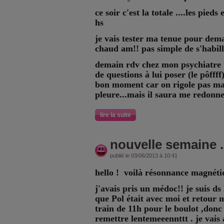
ce soir c'est la totale ....les pied
hs
je vais tester ma tenue pour dema
chaud am!! pas simple de s'habil
demain rdv chez mon psychiatre !
de questions à lui poser (le pôfff
bon moment car on rigole pas mal 
pleure...mais il saura me redonne
lire la suite
nouvelle semaine ..
publié le 03/06/2013 à 10:41
hello ! voilà résonnance magnéti
j'avais pris un médoc!! je suis d
que Pol était avec moi et retour m
train de 11h pour le boulot ,donc
remettre lentemeeennttt . je vais 