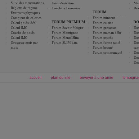
Suivi des mensurations
Géno-Nutrition
Ma
Réglette de régime
Coaching Grossesse
Bea
FORUM
Exercices physiques
Compteur de calories
Forum minceur
FORUM PREMIUM
DO
Calcul poids idéal
Forum cuisine
Calcul IMC
Forum Savoir Maigrir
Forum grossesse
Dos
Courbe de poids
Forum Montignac
Forum maman bébé
Dos
Calcul IMG
Forum MentalSlim
Forum psycho
Dos
Grossesse mois par
Forum SLIM data
Forum forme santé
Dos
mois
Forum beauté
san
Forum communauté
Dos
Dos
Dos
accueil
plan du site
envoyer à une amie
témoigna
Forum minceur
Forum cuisine
Commencer un régime
boissons, vins et cocktails
Alimentation équilibrée et nutrition
astuces et bons plans
Minceur
Recette cuisine
exercices physiques
recette facile
produits minceur
Recette poulet