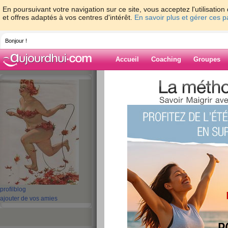
En poursuivant votre navigation sur ce site, vous acceptez l'utilisati
et offres adaptés à vos centres d'intérêt.
En savoir plus et gérer ces 
Bonjour !
Accueil
Coaching
Groupes
Accueil
>
espaces
>
vivre-libre
Blog de vivre-lib
aide blog
1601 - 1610 de 1853
«
1 - 10
11 - 20
21 - 30
31 - 40
41 - 50
51 - 6
101 - 110
111 - 120
121 - 130
131 - 140
141 - 150
151 - 160
16
«
‹ Préc.
161
162
163
164
165
166
profil
blog
ajouter de vos amies
dimanche suite
publié le 09/06/2013 à 10:50