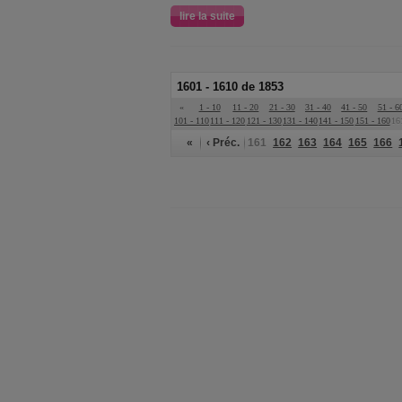
lire la suite
1601 - 1610 de 1853
«
1 - 10
11 - 20
21 - 30
31 - 40
41 - 50
51 - 6
101 - 110
111 - 120
121 - 130
131 - 140
141 - 150
151 - 160
16
«
‹ Préc.
161
162
163
164
165
166