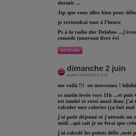
dormir ...
Jsp que vous allez bien pour débu
je reviendrai tout à l'heure
Ps à la radio doc Delabos ...j'écou
conseils (nouveau livre évi
lire la suite
dimanche 2 juin
publié le 02/06/2013 à 15:59
me voilà !!! en morceaux ! hihih
ce matin levée vers 11h ...et pui
est tombé et rossi aussi donc j'a
calculer mes calories (ça fait mal 
j'ai petit déjeuné et j'attends un
midi ..qui sait je ne ferai que celu
j'ai calculé les points défis ,noté