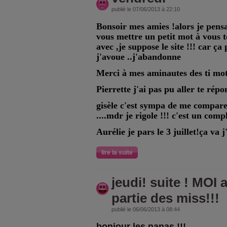
publié le 07/06/2013 à 22:10
Bonsoir mes amies !alors je pens
vous mettre un petit mot à vous t
avec ,je suppose le site !!! car ça
j'avoue ..j'abandonne
Merci à mes aminautes des ti mots
Pierrette j'ai pas pu aller te répo
gisèle c'est sympa de me compar
....mdr je rigole !!! c'est un comp
Aurélie je pars le 3 juillet!ça va j
lire la suite
jeudi! suite ! MOI a
partie des miss!!!
publié le 06/06/2013 à 08:44
bonjour les nanas !!!