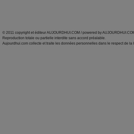
Tags
:
ventre plat
|
maigrir des fesses
|
abdominaux
|
régime américain
|
régime mayo
|
Découvrez aussi
:
exercices abdominaux
|
recette wok
|
ANXA Partenaires
:
Recette
de cuisine |
Recette cuisine
|
© 2011 copyright et éditeur AUJOURDHUI.COM / powered by AUJOURDHUI.CO
Reproduction totale ou partielle interdite sans accord préalable.
Aujourdhui.com collecte et traite les données personnelles dans le respect de la 