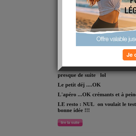
bonjour !! je ne traîne pas car "f
Belgique" et allons prendre apér
homme !! zen edith!
puis nous 2 resto !!!
le temps est gris mais je mets ce 
à tout à l'heure et passé un bon d
Je 
bizzz
BEN.....suis rentrée tôt vers 1h d
presque de suite lol
Le petit déj ....OK
L'apéro ...OK crémants et à pein
LE resto : NUL on voulait le teste
bonne idée !!!
lire la suite