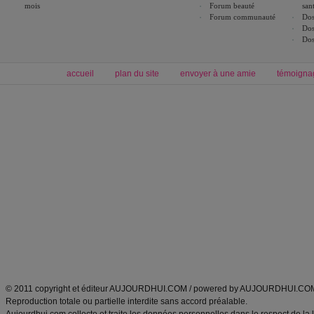
mois
Forum beauté
san
Forum communauté
Dos
Dos
Dos
accueil
plan du site
envoyer à une amie
témoigna
Forum minceur
Forum cuisine
Commencer un régime
boissons, vins et cocktails
Alimentation équilibrée et nutrition
astuces et bons plans
Minceur
Recette cuisine
exercices physiques
recette facile
produits minceur
Recette poulet
Tags
:
ventre plat
|
maigrir des fesses
|
abdominaux
|
régime américain
|
régime mayo
|
Découvrez aussi
:
exercices abdominaux
|
recette wok
|
ANXA Partenaires
:
Recette
de cuisine |
Recette cuisine
|
© 2011 copyright et éditeur AUJOURDHUI.COM / powered by AUJOURDHUI.CO
Reproduction totale ou partielle interdite sans accord préalable.