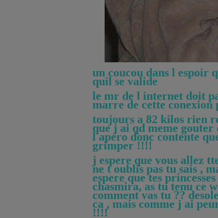
un coucou dans l espoir q
quil se valide
le mr de l internet doit 
marre de cette conexion 
toujours a 82 kilos rien 
que j ai qd meme gouter 
l apero donc contente que
grimper !!!!
j espere que vous allez tt
ne t oublis pas tu sais , 
espere que tes princesses 
chasmira, as tu tenu ce 
comment vas tu ?? desol
ca , mais comme j ai peu
!!!!