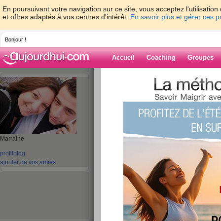
En poursuivant votre navigation sur ce site, vous acceptez l'utilisati
et offres adaptés à vos centres d'intérêt.
En savoir plus et gérer ces 
Bonjour !
Accueil
Coaching
Groupes
Accueil
>
espaces
>
bettina1731
> je sui
pourri
Blog de bettina
aide blog
Marraine
je suis toujours la
profil
blog
connexion pourri
ajouter de vos amies
publié le 06/04/2010 à 10:09