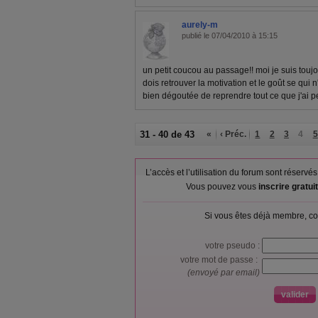
aurely-m
publié le 07/04/2010 à 15:15
un petit coucou au passage!! moi je suis toujou
dois retrouver la motivation et le goût se qui
bien dégoutée de reprendre tout ce que j'ai p
31 - 40 de 43
«
‹ Préc.
1
2
3
4
5
L’accès et l’utilisation du forum sont réser
Vous pouvez vous
inscrire gratu
Si vous êtes déjà membre, co
votre pseudo :
votre mot de passe :
(envoyé par email)