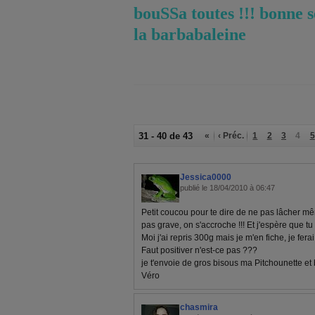
bouSSa toutes !!! bonne s
la barbabaleine
31 - 40 de 43
«
‹ Préc.
1
2
3
4
5
Jessica0000
publié le 18/04/2010 à 06:47
Petit coucou pour te dire de ne pas lâcher même
pas grave, on s'accroche !!! Et j'espère que tu 
Moi j'ai repris 300g mais je m'en fiche, je fer
Faut positiver n'est-ce pas ???
je t'envoie de gros bisous ma Pitchounette et
Véro
chasmira