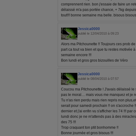
comprennent rien. bon j'essaie de faire un retou
délaissé m'a pas portée chance, + 7kg depuis
tout!!! bonne semaine ma belle. bisous bisous
Jessica0000
publié le 12/04/2010 à 09:23
Alors ma Pitchounette !! Toujours ces prob de 
part ca tout va bien et que tu restes motivée à 
semaine encore !!!
Bon lundi et gros gros bizouilles de Véro
Jessica0000
publié le 08/04/2010 à 07:57
Coucou ma Pitchounette ! J'avais délaissé le 
pas le moral.... mais vous me manquez et je re
Tu n'as rien perdu mais rien repris non plus,et 
serait pour samedi prochain !! on s'accroche !!
dernier et j'ai enfin vu s'afficher les 74 !!! pa
lundi donc je ne m'attends pas à des miracle
des 75 !!!
Trop craquant ton ptit bonhomme !!
Bonne journée et gros bisous !!!