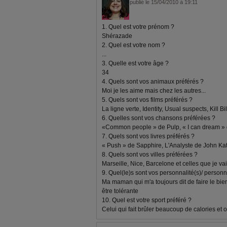
publié le 15/04/2010 à 19:11
1. Quel est votre prénom ?
Shérazade
2. Quel est votre nom ?
...
3. Quelle est votre âge ?
34
4. Quels sont vos animaux préférés ?
Moi je les aime mais chez les autres...
5. Quels sont vos films préférés ?
La ligne verte, Identity, Usual suspects, Kill Bil
6. Quelles sont vos chansons préférées ?
«Common people » de Pulp, « I can dream »
7. Quels sont vos livres préférés ?
« Push » de Sapphire, L'Analyste de John K
8. Quels sont vos villes préférées ?
Marseille, Nice, Barcelone et celles que je va
9. Quel(le)s sont vos personnalité(s)/ person
Ma maman qui m'a toujours dit de faire le bien
être tolérante
10. Quel est votre sport préféré ?
Celui qui fait brûler beaucoup de calories et 