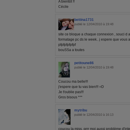
A bientôt !!
Cécile
bettina1731
publié le 12/04/2010 à 19:48
site ce bloque a chaque connexion , souci d a
formatage pc ds le week.. j espere que vous 
pfpfpfpfpfpf
bouSSa a toutes
petitoune86
publié le 12/04/2010 à 19:48
Coucou ma belle!!!
j'espere que tu vas bien!!! =D
Je t'oublie pas!!!
Gros bisous ***
mytribu
publié le 12/04/2010 à 16:13
coucou la miss, grrr moi aussi problème d'inter