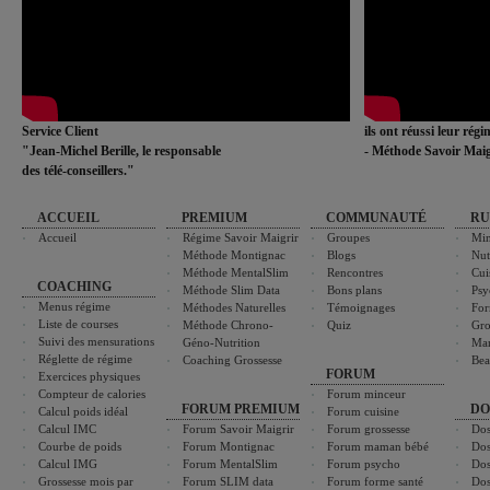
Service Client
ils ont réussi leur rég
"Jean-Michel Berille, le responsable
- Méthode Savoir Maig
des télé-conseillers."
ACCUEIL
PREMIUM
COMMUNAUTÉ
RU
Accueil
Régime Savoir Maigrir
Groupes
Min
Méthode Montignac
Blogs
Nut
Méthode MentalSlim
Rencontres
Cui
COACHING
Méthode Slim Data
Bons plans
Psy
Menus régime
Méthodes Naturelles
Témoignages
For
Liste de courses
Méthode Chrono-
Quiz
Gro
Suivi des mensurations
Géno-Nutrition
Ma
Réglette de régime
Coaching Grossesse
Bea
FORUM
Exercices physiques
Compteur de calories
Forum minceur
FORUM PREMIUM
DO
Calcul poids idéal
Forum cuisine
Calcul IMC
Forum Savoir Maigrir
Forum grossesse
Dos
Courbe de poids
Forum Montignac
Forum maman bébé
Dos
Calcul IMG
Forum MentalSlim
Forum psycho
Dos
Grossesse mois par
Forum SLIM data
Forum forme santé
Dos