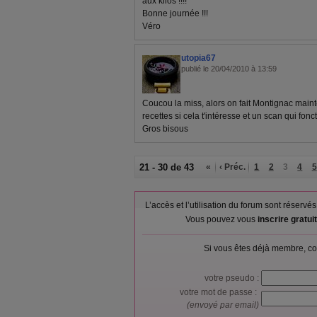
aux kilos !!!!
Bonne journée !!!
Véro
utopia67
publié le 20/04/2010 à 13:59
Coucou la miss, alors on fait Montignac maint
recettes si cela t'intéresse et un scan qui fonc
Gros bisous
21 - 30 de 43
«
‹ Préc.
1
2
3
4
5
L’accès et l’utilisation du forum sont réser
Vous pouvez vous
inscrire gratu
Si vous êtes déjà membre, co
votre pseudo :
votre mot de passe :
(envoyé par email)