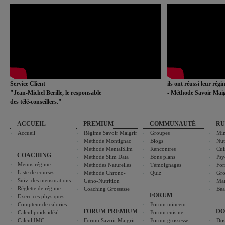
Service Client
ils ont réussi leur rég
"Jean-Michel Berille, le responsable
- Méthode Savoir Maig
des télé-conseillers."
ACCUEIL
PREMIUM
COMMUNAUTÉ
RU
Accueil
Régime Savoir Maigrir
Groupes
Min
Méthode Montignac
Blogs
Nut
Méthode MentalSlim
Rencontres
Cui
COACHING
Méthode Slim Data
Bons plans
Psy
Menus régime
Méthodes Naturelles
Témoignages
For
Liste de courses
Méthode Chrono-
Quiz
Gro
Suivi des mensurations
Géno-Nutrition
Ma
Réglette de régime
Coaching Grossesse
Bea
FORUM
Exercices physiques
Compteur de calories
Forum minceur
FORUM PREMIUM
DO
Calcul poids idéal
Forum cuisine
Calcul IMC
Forum Savoir Maigrir
Forum grossesse
Dos