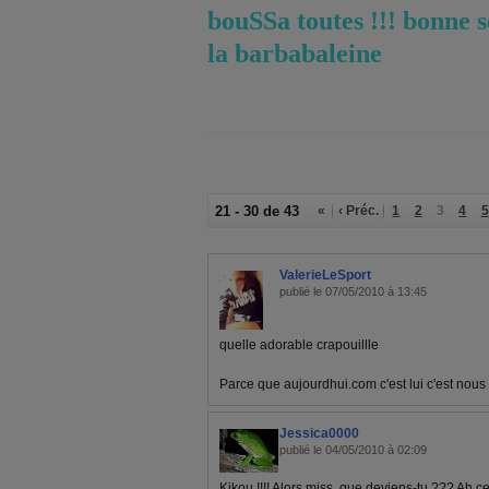
bouSSa toutes !!! bonne s
la barbabaleine
21 - 30 de 43
«
‹ Préc.
1
2
3
4
5
ValerieLeSport
publié le 07/05/2010 à 13:45
quelle adorable crapouillle
Parce que aujourdhui.com c'est lui c'est nous et
Jessica0000
publié le 04/05/2010 à 02:09
Kikou !!!! Alors miss, que deviens-tu ??? Ah ce