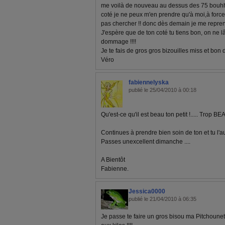
me voilà de nouveau au dessus des 75 bouhh
coté je ne peux m'en prendre qu'à moi,à for
pas chercher !! donc dès demain je me repre
J'espère que de ton coté tu tiens bon, on ne lâ
dommage !!!!
Je te fais de gros gros bizouilles miss et bon 
Véro
fabiennelyska
publié le 25/04/2010 à 00:18
Qu'est-ce qu'il est beau ton petit !..... Trop BEAU
Continues à prendre bien soin de ton et tu l'au
Passes unexcellent dimanche ....
A Bientôt
Fabienne.
Jessica0000
publié le 21/04/2010 à 06:35
Je passe te faire un gros bisou ma Pitchounet