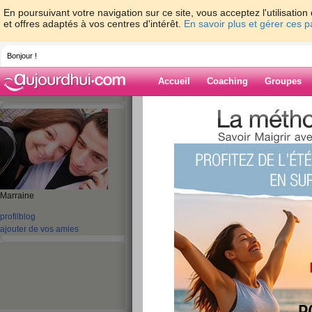
En poursuivant votre navigation sur ce site, vous acceptez l'utilisati
et offres adaptés à vos centres d'intérêt.
En savoir plus et gérer ces 
Bonjour !
Accueil
Coaching
Groupes
Accueil
>
espaces
>
bettina1731
> je sui
pourri
Blog de bettina
aide blog
Marraine
je suis toujours la
profil
blog
connexion pourri
ajouter de vos amies
publié le 06/04/2010 à 10:09