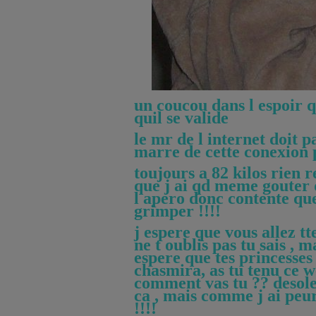
un coucou dans l espoir q
quil se valide
le mr de l internet doit 
marre de cette conexion 
toujours a 82 kilos rien 
que j ai qd meme gouter 
l apero donc contente que
grimper !!!!
j espere que vous allez tt
ne t oublis pas tu sais , 
espere que tes princesses 
chasmira, as tu tenu ce 
comment vas tu ?? desol
ca , mais comme j ai peu
!!!!