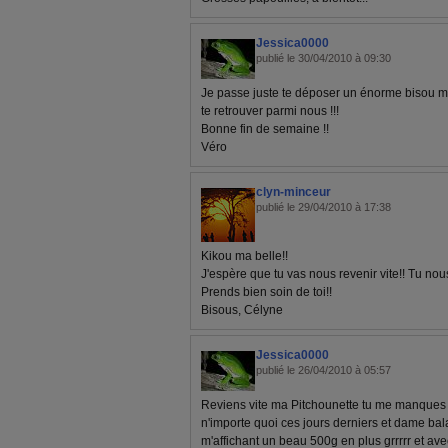
Jessica0000
publié le 30/04/2010 à 09:30
Je passe juste te déposer un énorme bisou ma
te retrouver parmi nous !!!
Bonne fin de semaine !!
Véro
clyn-minceur
publié le 29/04/2010 à 17:38
Kikou ma belle!!
J'espère que tu vas nous revenir vite!! Tu no
Prends bien soin de toi!!
Bisous, Célyne
Jessica0000
publié le 26/04/2010 à 05:57
Reviens vite ma Pitchounette tu me manques snif
n'importe quoi ces jours derniers et dame bal
m'affichant un beau 500g en plus grrrrr et av