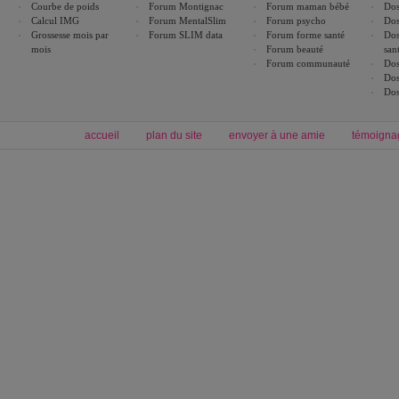
Courbe de poids
Forum Montignac
Forum maman bébé
Dos
Calcul IMG
Forum MentalSlim
Forum psycho
Dos
Grossesse mois par
Forum SLIM data
Forum forme santé
Dos
mois
Forum beauté
san
Forum communauté
Dos
Dos
Dos
accueil
plan du site
envoyer à une amie
témoigna
Forum minceur
Forum cuisine
Commencer un régime
boissons, vins et cocktails
Alimentation équilibrée et nutrition
astuces et bons plans
Minceur
Recette cuisine
exercices physiques
recette facile
produits minceur
Recette poulet
Tags
:
ventre plat
|
maigrir des fesses
|
abdominaux
|
régime américain
|
régime mayo
|
Découvrez aussi
:
exercices abdominaux
|
recette wok
|
ANXA Partenaires
:
Recette
de cuisine |
Recette cuisine
|