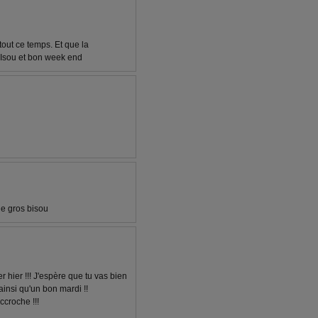
tout ce temps. Et que la
bIsou et bon week end
de gros bisou
er hier !!! J'espère que tu vas bien
ainsi qu'un bon mardi !!
'accroche !!!