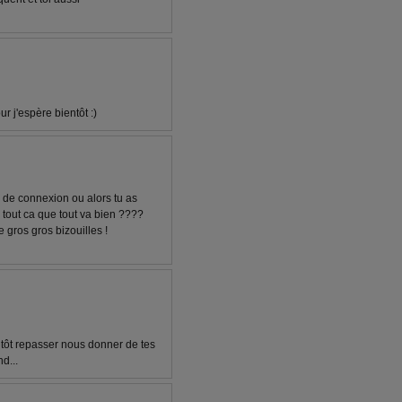
r j'espère bientôt :)
 de connexion ou alors tu as
n tout ca que tout va bien ????
 gros gros bizouilles !
tôt repasser nous donner de tes
d...