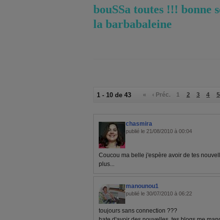
bouSSa toutes !!! bonne s
la barbabaleine
1 - 10 de 43
«
‹ Préc.
1
2
3
4
5
chasmira
publié le 21/08/2010 à 00:04
Coucou ma belle j'espère avoir de tes nouvell
plus...
manounou1
publié le 30/07/2010 à 06:22
toujours sans connection ???
hate d'avoir des nouvelles, tes blogs me manq