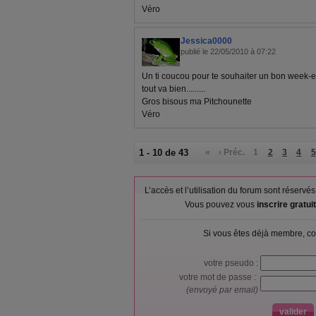
Véro
Jessica0000
publié le 22/05/2010 à 07:22
Un ti coucou pour te souhaiter un bon week-
tout va bien.........
Gros bisous ma Pitchounette
Véro
1 - 10 de 43
«
‹ Préc.
1
2
3
4
5
L’accès et l’utilisation du forum sont réser
Vous pouvez vous
inscrire gratu
Si vous êtes déjà membre, co
votre pseudo :
votre mot de passe :
(envoyé par email)