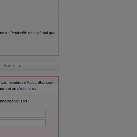
end de Pentecôte en espérant que
Suiv. ›
»
vés aux membres d'Aujourdhui.com.
cliquant ici
itement
en
.
nnectez-vous ici :