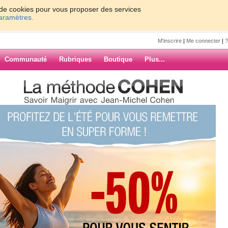
on de cookies pour vous proposer des services
paramètres.
M'inscrire
|
Me connecter
|
?
Communauté
Rubriques
Boutique
Plus...
s toujours la avec une connexion
1731
 avec une
ARCHIVES