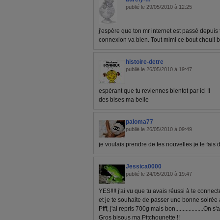
publié le 29/05/2010 à 12:25
j'espère que ton mr internet est passé depuis 
connexion va bien. Tout mimi ce bout chou!! 
histoire-detre
publié le 26/05/2010 à 19:47
espérant que tu reviennes bientot par ici !!
des bises ma belle
paloma77
publié le 26/05/2010 à 09:49
je voulais prendre de tes nouvelles je te fais 
Jessica0000
publié le 24/05/2010 à 19:47
YES!!!! j'ai vu que tu avais réussi à te connect
et je te souhaite de passer une bonne soirée 
Pfff, j'ai repris 700g mais bon...................On s
Gros bisous ma Pitchounette !!