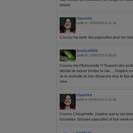
bisous
chasmira
publié le 14/06/2010 à 12:18
Coucou ma belle des papouilles pour ton retou
Jessica0000
publié le 13/06/2010 à 00:03
Coucou ma Pitchounette !!! Toujours des prob
décidé de laisser tomber le site.....J'espère e
Je te souhaite un bon dimanche et je te fais de
Véro
chasmira
publié le 04/06/2010 à 22:36
Coucou Choupinette, j'espère que tu vas bien
nouvelles. Grosses papouilles et bon week-en
aurely-m