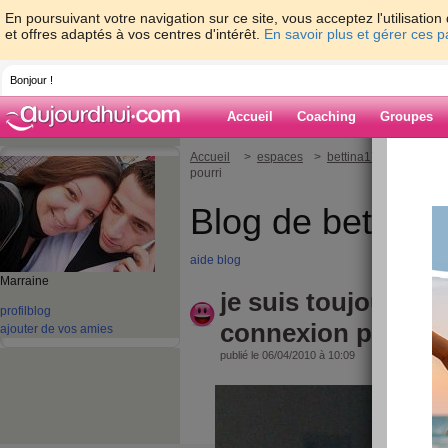
En poursuivant votre navigation sur ce site, vous acceptez l'utilisati
et offres adaptés à vos centres d'intérêt.
En savoir plus et gérer ces 
Bonjour !
Accueil
Coaching
Groupes
Accueil
>
espaces
>
bettina1731
> je sui
pourri
Blog de bettina
aide blog
Marraine
je suis toujours la
profil
blog
connexion pourri
ajouter de vos amies
publié le 06/04/2010 à 10:09