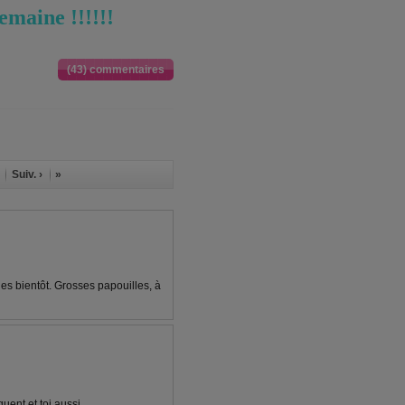
emaine !!!!!!
(43) commentaires
Suiv. ›
»
es bientôt. Grosses papouilles, à
uent et toi aussi