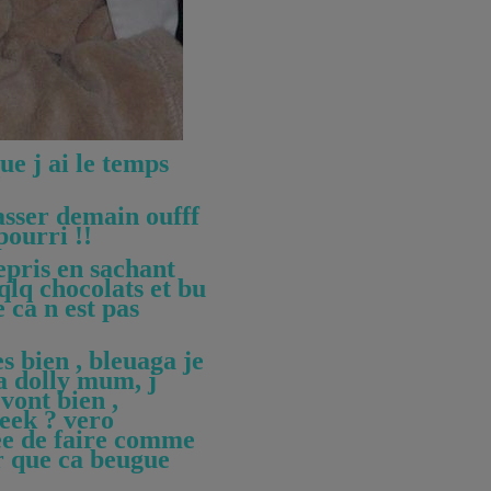
ue j ai le temps
passer demain oufff
pourri !!
repris en sachant
qlq chocolats et bu
 ca n est pas
es bien , bleuaga je
ma dolly mum, j
vont bien ,
week ? vero
ee de faire comme
r que ca beugue