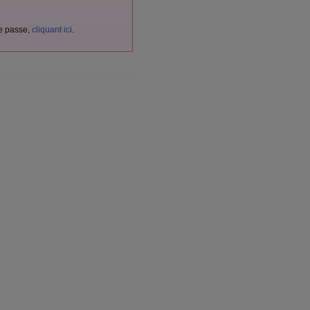
de passe,
cliquant ici
.