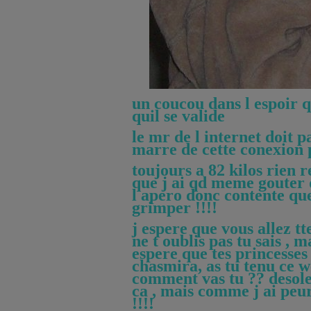
un coucou dans l espoir q
quil se valide
le mr de l internet doit 
marre de cette conexion 
toujours a 82 kilos rien 
que j ai qd meme gouter 
l apero donc contente que
grimper !!!!
j espere que vous allez tt
ne t oublis pas tu sais , 
espere que tes princesses 
chasmira, as tu tenu ce 
comment vas tu ?? desol
ca , mais comme j ai peu
!!!!