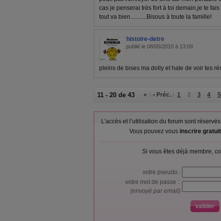
cas je penserai très fort à toi demain,je te fa
tout va bien...........Bisous à toute la famille!
histoire-detre
publié le 08/05/2010 à 13:09
pleins de bises ma dolly et hate de voir tes résu
11 - 20 de 43
«
‹ Préc.
1
2
3
4
5
L’accès et l’utilisation du forum sont réser
Vous pouvez vous
inscrire gratu
Si vous êtes déjà membre, co
votre pseudo :
votre mot de passe :
(envoyé par email)