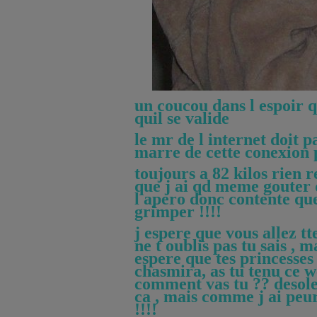
un coucou dans l espoir q
quil se valide
le mr de l internet doit 
marre de cette conexion 
toujours a 82 kilos rien 
que j ai qd meme gouter 
l apero donc contente que
grimper !!!!
j espere que vous allez tt
ne t oublis pas tu sais , 
espere que tes princesses 
chasmira, as tu tenu ce 
comment vas tu ?? desol
ca , mais comme j ai peu
!!!!