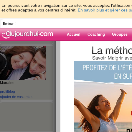
En poursuivant votre navigation sur ce site, vous acceptez l'utilisati
et offres adaptés à vos centres d'intérêt.
En savoir plus et gérer ces 
Bonjour !
Accueil
Coaching
Groupes
Accueil
>
espaces
>
bettina1731
> je sui
pourri
Blog de bettina
aide blog
Marraine
je suis toujours la
profil
blog
connexion pourri
ajouter de vos amies
publié le 06/04/2010 à 10:09