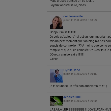
Mais grosse pensée en ce jour....
Joyeux anniversaire, bises
cecileneuville
publié le 11/05/2010 à 10:23
Bonjour miss !!!!!!!!!!!
Je vois qu'aujourd'hui est un jour important po
fais un petit moment que ton blog n'a pas boug
soucis de connexion ?? A moins que ce ne soit
remplie et que tu es comblée ?? C'est tout le bo
JOyeux anniversaire !!!!!!!
Cécile
CyrilleDabo
publié le 11/05/2010 à 09:16
je te souhaite un très bon anniversaire !! :-)
Jessica0000
publié le 11/05/2010 à 00:50
LA LA LA LEREEEEEEEE !!! JOYEUX ANNIV