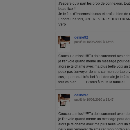
J'espère qu'à part tes prob de connexion, tout
beau fixe !!
Je te fais d'énormes bisous et profite bien de ce
Encore une fois, UN TRES TRES JOYEUX AN
Véro
celine92
publié le 10/05/2010 à 13:48
Coucou la miss!!!!!!!Tu dois surement avoir 
je t'envoie quand meme un message pour dema
alors je te chante avec ma plus belle voix un 
peux pas t'envoyer de sms car mon portable vie
cas je penserai très fort à toi demain,je te fa
tout va bien...........Bisous à toute la famille!
celine92
publié le 10/05/2010 à 13:47
Coucou la miss!!!!!!!Tu dois surement avoir 
je t'envoie quand meme un message pour dema
alors je te chante avec ma plus belle voix un 
peux pas t'envoyer de sms car mon portable vie