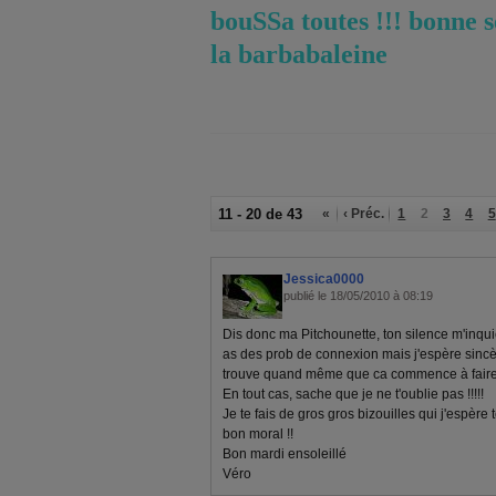
bouSSa toutes !!! bonne s
la barbabaleine
11 - 20 de 43
«
‹ Préc.
1
2
3
4
5
Jessica0000
publié le 18/05/2010 à 08:19
Dis donc ma Pitchounette, ton silence m'inqui
as des prob de connexion mais j'espère sincèr
trouve quand même que ca commence à faire un
En tout cas, sache que je ne t'oublie pas !!!!!
Je te fais de gros gros bizouilles qui j'espère
bon moral !!
Bon mardi ensoleillé
Véro