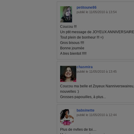
petitoune86
publié le 11/05/2010 à 13:54
Coucou !!!
Un ptit message de JOYEUX ANNIVERSAIRE
Tout plein de bonheur !!! =)
Gros bisous !!!!
Bonne journée
A tres bientot !!!!!
chasmira
publié le 11/05/2010 à 13:45
Coucou ma belle et Zoyeux Nanniverswaireu, j
nouvelles :)
Grosses papouilles, à plus...
babsinette
publié le 11/05/2010 à 12:44
Plus de nvlles de toi....