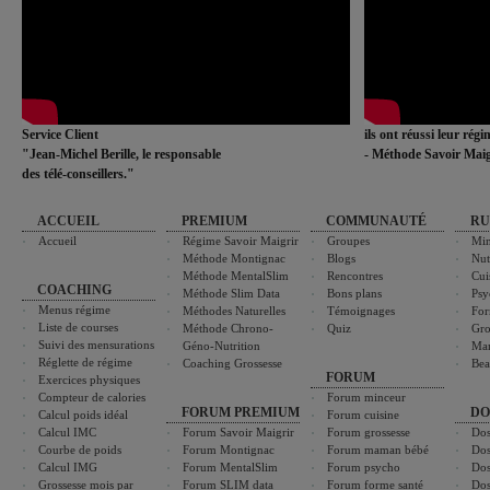
Service Client
ils ont réussi leur rég
"Jean-Michel Berille, le responsable
- Méthode Savoir Maig
des télé-conseillers."
ACCUEIL
PREMIUM
COMMUNAUTÉ
RU
Accueil
Régime Savoir Maigrir
Groupes
Min
Méthode Montignac
Blogs
Nut
Méthode MentalSlim
Rencontres
Cui
COACHING
Méthode Slim Data
Bons plans
Psy
Menus régime
Méthodes Naturelles
Témoignages
For
Liste de courses
Méthode Chrono-
Quiz
Gro
Suivi des mensurations
Géno-Nutrition
Ma
Réglette de régime
Coaching Grossesse
Bea
FORUM
Exercices physiques
Compteur de calories
Forum minceur
FORUM PREMIUM
DO
Calcul poids idéal
Forum cuisine
Calcul IMC
Forum Savoir Maigrir
Forum grossesse
Dos
Courbe de poids
Forum Montignac
Forum maman bébé
Dos
Calcul IMG
Forum MentalSlim
Forum psycho
Dos
Grossesse mois par
Forum SLIM data
Forum forme santé
Dos