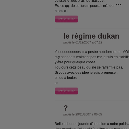
cuisses et des bras tout flasque.
Est ce qq. de ce forum pourrait m'aider ???
bisou a+
lire la suite
le régime dukan
publié le 01/12/2007 à 07:12
Yeeeeeeeeeees, ma pesée hebdomataire, MOINS
m'y attendais vraiment pas car je suis en stabil
y être pour quelque chose...
Toujours cette peau qui ne se raffermie pas.
Si vous avez des idée je suis preneuse ;
bisou à toutes
a+
lire la suite
?
publié le 29/11/2007 à 06:05
Belle et bonne jounée d'attention à notre poids 