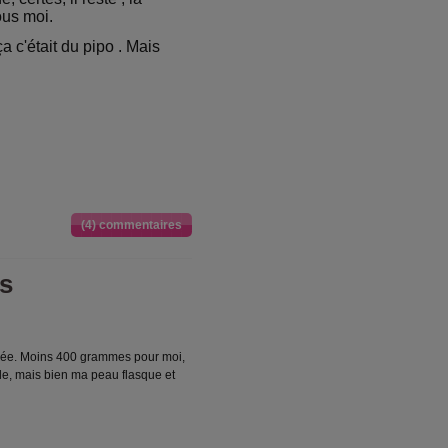
ous moi.
a c'était du pipo . Mais
(4) commentaires
us
pesée. Moins 400 grammes pour moi,
de, mais bien ma peau flasque et