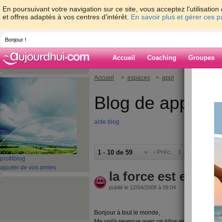
En poursuivant votre navigation sur ce site, vous acceptez l'utilisati
et offres adaptés à vos centres d'intérêt.
En savoir plus et gérer ces 
Bonjour !
Accueil
Coaching
Groupes
Accueil
>
espaces
>
appl
Blog de appl
aide blog
1 - 10 de 59
«
‹ Préc.
1
2
3
4
5
profil
blog
ajouter de vos amies
la force est en no
publié le 12/04/2008 à 09:04
Bonjour à tout le monde,
Me voilà revenue avec un kilos en plus.