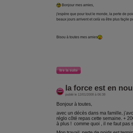
Bonjour mes amies,
j'espère que pour tout le monde, la perte de p
beaux jours arrivent et celà va être plus façile 
Bisou à toutes mes amies
lire la suite
la force est en no
publié le 12/01/2008 à 06:38
Bonjour à toutes,
avec un décès dans ma famille, j'avo
réglo côté repas cette semaine. + 2
à plus ! comme quoi , il ne faut pas s
Mon travail, perte de poids est terminé