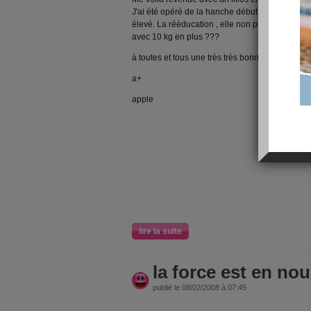
J'ai été opéré de la hanche début mars. Opératio
élevé. La rééducation , elle non plus n'est pas f
avec 10 kg en plus ???
à toutes et tous une très très bonne journée;
a+
apple
lire la suite
la force est en no
publié le 08/02/2008 à 07:45