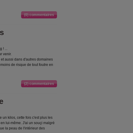
(0) commentaires
us
! ...
r venir.
s et aussi dans d'autres domaines
 moins de risque de tout foutre en
(2) commentaires
e
e un kilos, cette fois c'est plus les
 en lui-même. J'ai un souçi malgré
que la peau de l'intérieur des