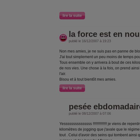
lire la suite
la force est en no
publié le 16/12/2007 à 19:23
Non mes amies, je ne suis pas en panne de blog 
J'ai tout simplement un peu moins de temps pou
Tous ensemble on y arrivera à bout de ces kilo
de nos vies. Une chose à la fois, on prend ainsi
l'air.
Bisou et à tout bientôt mes amies.
lire la suite
pesée ebdomadair
publié le 08/12/2007 à 07:06
Yesssssssssssssss !!!!!!!!!!!!!!! je viens de reperdr
kilomètres de jogging que j'avale que le régime
tout . Celui d'avoir des seins qui tombent ainsi 