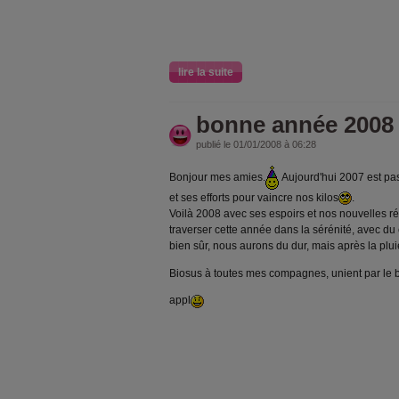
lire la suite
bonne année 2008
publié le 01/01/2008 à 06:28
Bonjour mes amies.
Aujourd'hui 2007 est pas
et ses efforts pour vaincre nos kilos
.
Voilà 2008 avec ses espoirs et nos nouvelles ré
traverser cette année dans la sérénité, avec du 
bien sûr, nous aurons du dur, mais après la plu
Biosus à toutes mes compagnes, unient par le 
appl