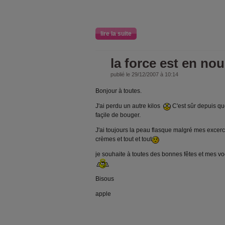
lire la suite
la force est en no
publié le 29/12/2007 à 10:14
Bonjour à toutes.
J'ai perdu un autre kilos
C'est sûr depuis que
façile de bouger.
J'ai toujours la peau flasque malgré mes excerc
crèmes et tout et tout
je souhaite à toutes des bonnes fêtes et mes 
Bisous
apple