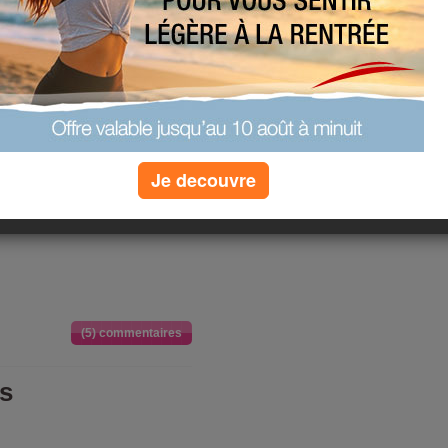
n facilité par un poids pas trop
açile, mais qu'est ce que celà serait
Je decouvre
(5) commentaires
us