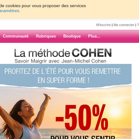
on de cookies pour vous proposer des services
paramètres.
M'inscrire
|
Me connecter
|
?
Communauté
Rubriques
Boutique
Plus...
6
Suiv. ›
»
us
ARCHIVES