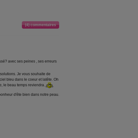
(4) commentaires
sé? avec ses peines , ses erreurs
solutions. Je vous souhaite de
ciel bleu dans le coeur et latête. Oh
ie, le beau temps reviendra.
bonheur d'ête bien dans notre peau.