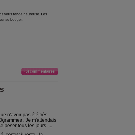
oids vous rende heureuse. Les
pour se bouger.
(5) commentaires
us
ue n'avoir pas été très
00grammes . Je m'attendais
e peser tous les jours ....
, certes; il reste , la