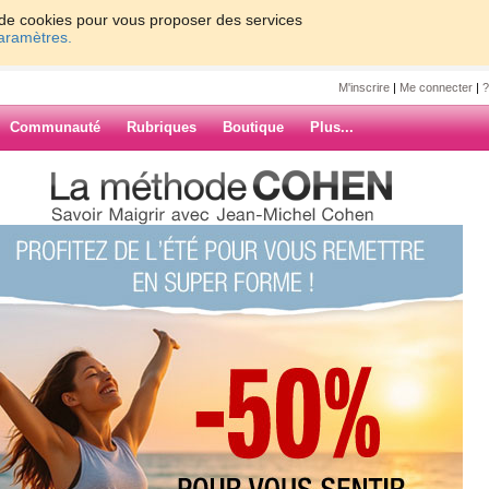
on de cookies pour vous proposer des services
paramètres.
M'inscrire
|
Me connecter
|
?
Communauté
Rubriques
Boutique
Plus...
eil23
6
7
Suiv. ›
»
c l'Harissa
Tunisienne
ARCHIVES