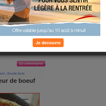
tion de tout manger. C'est
re des voisins
es épiceries orientales
pté pour du sucre roux)
Je decouvre
ges) + écorce d’orange râpé
(2) commentaires
aisir
,
Recette facile
œur de boeuf