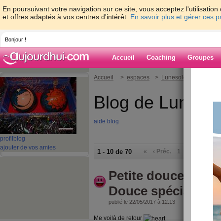
En poursuivant votre navigation sur ce site, vous acceptez l'utilisati
et offres adaptés à vos centres d'intérêt.
En savoir plus et gérer ces 
Bonjour !
Accueil
Coaching
Groupes
Accueil
>
espaces
>
Lunesoleil23
Blog de Lunesol
aide blog
profil
blog
ajouter de vos amies
1 - 10 de 70
«
‹ Préc.
1
2
3
4
5
Petite douceur ave
Douce spécialité 
publié le 22/05/2017 à 12:13
Me voilà de retour