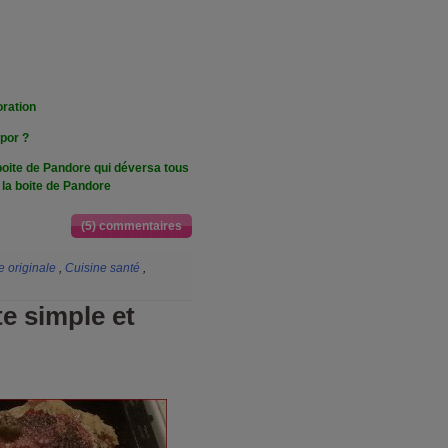
oration
spor ?
boite de Pandore qui déversa tous
s la boite de Pandore
(5) commentaires
e originale
,
Cuisine santé
,
te simple et