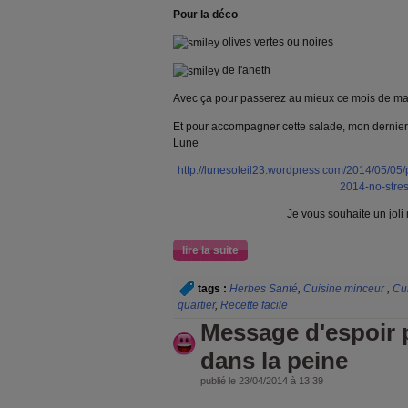
Pour la déco
olives vertes ou noires
de l'aneth
Avec ça pour passerez au mieux ce mois de m
Et pour accompagner cette salade, mon dernier a
Lune
http://lunesoleil23.wordpress.com/2014/05/05/
2014-no-stres
Je vous souhaite un jol
lire la suite
tags :
Herbes Santé
,
Cuisine minceur
,
Cu
quartier
,
Recette facile
Message d'espoir 
dans la peine
publié le 23/04/2014 à 13:39