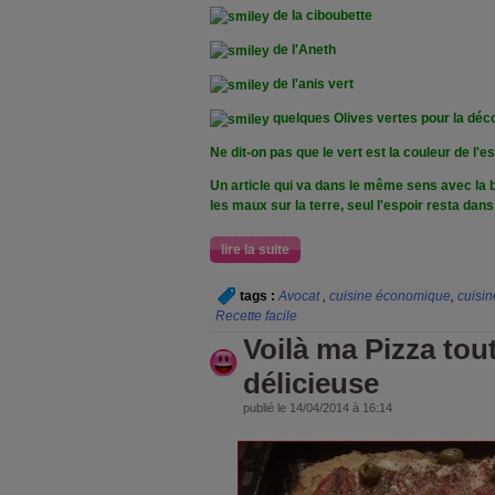
de la ciboubette
de l'Aneth
de l'anis vert
quelques Olives vertes pour la déc
Ne dit-on pas que le vert est la couleur de l'e
Un article qui va dans le même sens avec la 
les maux sur la terre, seul l'espoir resta dan
lire la suite
tags :
Avocat
,
cuisine économique
,
cuisin
Recette facile
Voilà ma Pizza tou
délicieuse
publié le 14/04/2014 à 16:14