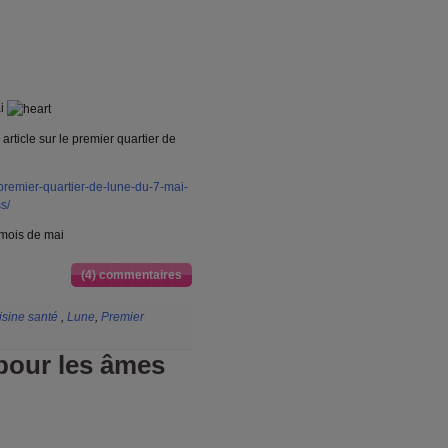
ai
rticle sur le premier quartier de
premier-quartier-de-lune-du-7-mai-
s/
i mois de mai
(4) commentaires
isine santé
,
Lune
,
Premier
pour les âmes