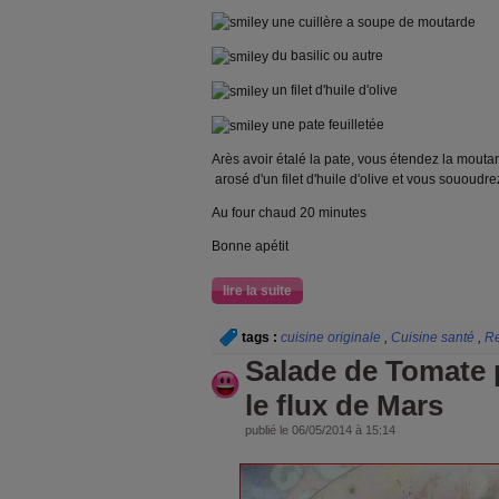
une cuillère a soupe de moutarde
du basilic ou autre
un filet d'huile d'olive
une pate feuilletée
Arès avoir étalé la pate, vous étendez la mouta
arosé d'un filet d'huile d'olive et vous sououdre
Au four chaud 20 minutes
Bonne apétit
lire la suite
tags :
cuisine originale
,
Cuisine santé
,
Re
Salade de Tomate 
le flux de Mars
publié le 06/05/2014 à 15:14