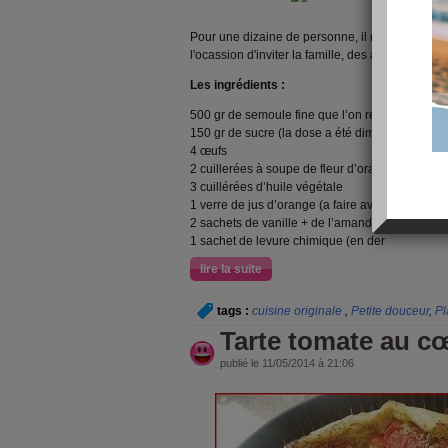
Pour une dizaine de personne, il n'est pas ques
l'ocassion d'inviter la famille, des amis ou enco
Les ingrédients :
500 gr de semoule fine que l’on retrouve dans l
150 gr de sucre (la dose a été diminué et j’ai o
4 œufs
2 cuillerées à soupe de fleur d’oranger
3 cuillérées d’huile végétale
1 verre de jus d’orange (a faire avec des oran
2 sachets de vanille + de l’amande amère
1 sachet de levure chimique (en der
lire la suite
tags :
cuisine originale
,
Petite douceur
,
Pl
Tarte tomate au c
publié le 11/05/2014 à 21:06