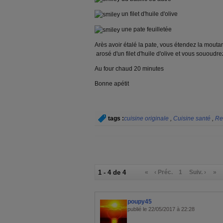
un filet d'huile d'olive
une pate feuilletée
Arès avoir étalé la pate, vous étendez la mouta
arosé d'un filet d'huile d'olive et vous sououdre
Au four chaud 20 minutes
Bonne apétit
tags :
cuisine originale
,
Cuisine santé
,
Re
1 - 4 de 4
«
‹ Préc.
1
Suiv. ›
»
poupy45
publié le 22/05/2017 à 22:28