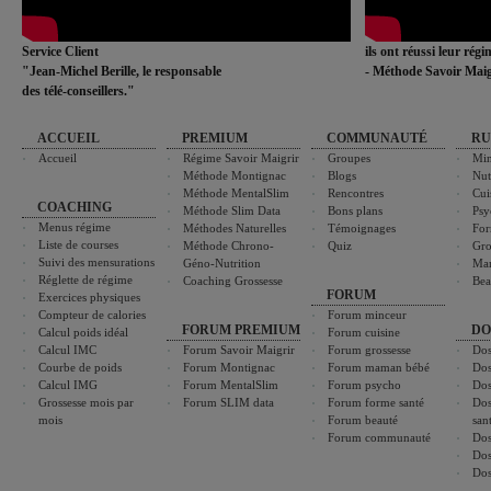
Service Client
ils ont réussi leur rég
"Jean-Michel Berille, le responsable
- Méthode Savoir Maig
des télé-conseillers."
ACCUEIL
PREMIUM
COMMUNAUTÉ
RU
Accueil
Régime Savoir Maigrir
Groupes
Min
Méthode Montignac
Blogs
Nut
Méthode MentalSlim
Rencontres
Cui
COACHING
Méthode Slim Data
Bons plans
Psy
Menus régime
Méthodes Naturelles
Témoignages
For
Liste de courses
Méthode Chrono-
Quiz
Gro
Suivi des mensurations
Géno-Nutrition
Ma
Réglette de régime
Coaching Grossesse
Bea
FORUM
Exercices physiques
Compteur de calories
Forum minceur
FORUM PREMIUM
DO
Calcul poids idéal
Forum cuisine
Calcul IMC
Forum Savoir Maigrir
Forum grossesse
Dos
Courbe de poids
Forum Montignac
Forum maman bébé
Dos
Calcul IMG
Forum MentalSlim
Forum psycho
Dos
Grossesse mois par
Forum SLIM data
Forum forme santé
Dos
mois
Forum beauté
san
Forum communauté
Dos
Dos
Dos