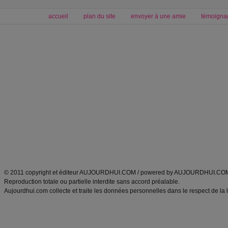
accueil
plan du site
envoyer à une amie
témoigna
Forum minceur
Forum cuisine
Commencer un régime
boissons, vins et cocktails
Alimentation équilibrée et nutrition
astuces et bons plans
Minceur
Recette cuisine
exercices physiques
recette facile
produits minceur
Recette poulet
Tags
:
ventre plat
|
maigrir des fesses
|
abdominaux
|
régime américain
|
régime mayo
|
Découvrez aussi
:
exercices abdominaux
|
recette wok
|
ANXA Partenaires
:
Recette
de cuisine |
Recette cuisine
|
© 2011 copyright et éditeur AUJOURDHUI.COM / powered by AUJOURDHUI.CO
Reproduction totale ou partielle interdite sans accord préalable.
Aujourdhui.com collecte et traite les données personnelles dans le respect de la 