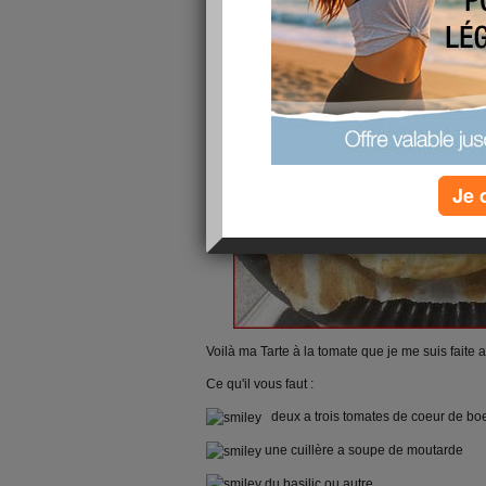
Je 
Voilà ma Tarte à la tomate que je me suis faite 
Ce qu'il vous faut :
deux a trois tomates de coeur de bo
une cuillère a soupe de moutarde
du basilic ou autre