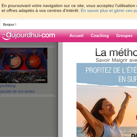
En poursuivant votre navigation sur ce site, vous acceptez l'utilisati
et offres adaptés à vos centres d'intérêt.
En savoir plus et gérer ces 
Bonjour !
Accueil
Coaching
Groupes
Accueil
>
espaces
>
Lunesoleil23
> Tarte
Blog de Lunesol
aide blog
Tarte tomate au c
profil
blog
ajouter de vos amies
publié le 11/05/2014 à 21:06