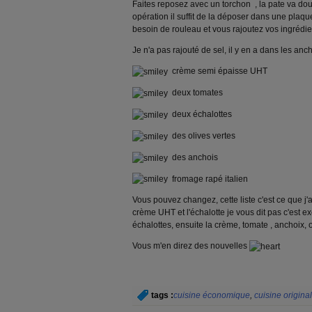
Faites reposez avec un torchon , la pate va dou
opération il suffit de la déposer dans une plaque
besoin de rouleau et vous rajoutez vos ingrédie
Je n'a pas rajouté de sel, il y en a dans les an
crème semi épaisse UHT
deux tomates
deux échalottes
des olives vertes
des anchois
fromage rapé italien
Vous pouvez changez, cette liste c'est ce que j'
crème UHT et l'échalotte je vous dit pas c'est e
échalottes, ensuite la crème, tomate , anchoix, oli
Vous m'en direz des nouvelles
tags :
cuisine économique
,
cuisine origina