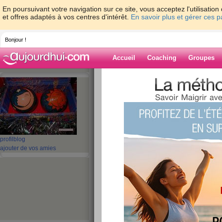
En poursuivant votre navigation sur ce site, vous acceptez l'utilisati
et offres adaptés à vos centres d'intérêt.
En savoir plus et gérer ces 
Bonjour !
Accueil
Coaching
Groupes
Accueil
>
espaces
>
Lunesoleil23
> Voilà
délicieuse
Blog de Lunesol
aide blog
profil
blog
Voilà ma Pizza tou
ajouter de vos amies
délicieuse
publié le 14/04/2014 à 16:14