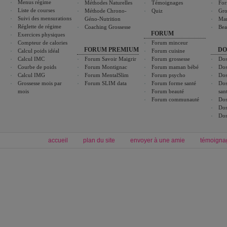
Menus régime
Méthodes Naturelles
Témoignages
For
Liste de courses
Méthode Chrono-
Quiz
Gro
Suivi des mensurations
Géno-Nutrition
Ma
Réglette de régime
Coaching Grossesse
Bea
FORUM
Exercices physiques
Compteur de calories
Forum minceur
FORUM PREMIUM
DO
Calcul poids idéal
Forum cuisine
Calcul IMC
Forum Savoir Maigrir
Forum grossesse
Dos
Courbe de poids
Forum Montignac
Forum maman bébé
Dos
Calcul IMG
Forum MentalSlim
Forum psycho
Dos
Grossesse mois par
Forum SLIM data
Forum forme santé
Dos
mois
Forum beauté
san
Forum communauté
Dos
Dos
Dos
accueil
plan du site
envoyer à une amie
témoigna
Forum minceur
Forum cuisine
Commencer un régime
boissons, vins et cocktails
Alimentation équilibrée et nutrition
astuces et bons plans
Minceur
Recette cuisine
exercices physiques
recette facile
produits minceur
Recette poulet