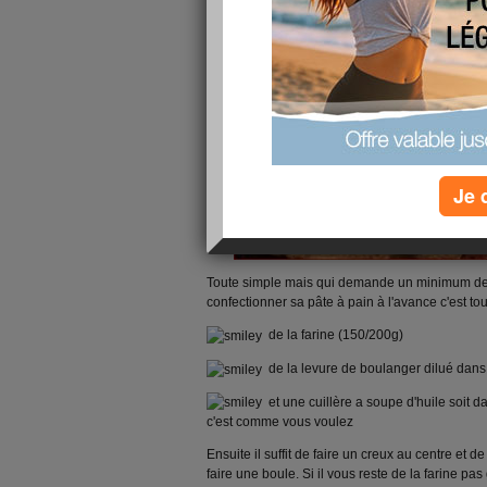
Je 
Toute simple mais qui demande un minimum de p
confectionner sa pâte à pain à l'avance c'est tout
de la farine (150/200g)
de la levure de boulanger dilué dans
et une cuillère a soupe d'huile soit d
c'est comme vous voulez
Ensuite il suffit de faire un creux au centre et de
faire une boule. Si il vous reste de la farine pa