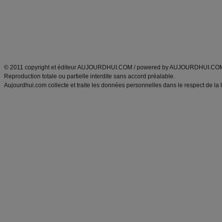
Tags
:
ventre plat
|
maigrir des fesses
|
abdominaux
|
régime américain
|
régime mayo
|
Découvrez aussi
:
exercices abdominaux
|
recette wok
|
ANXA Partenaires
:
Recette
de cuisine |
Recette cuisine
|
© 2011 copyright et éditeur AUJOURDHUI.COM / powered by AUJOURDHUI.CO
Reproduction totale ou partielle interdite sans accord préalable.
Aujourdhui.com collecte et traite les données personnelles dans le respect de la 