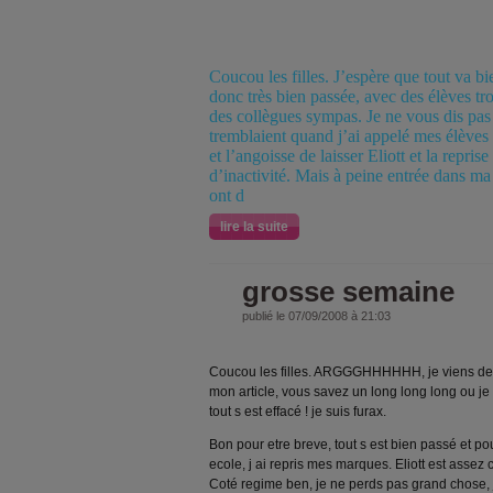
Coucou les filles. J’espère que tout va b
donc très bien passée, avec des élèves tro
des collègues sympas. Je ne vous dis pas
tremblaient quand j’ai appelé mes élèves l
et l’angoisse de laisser Eliott et la repris
d’inactivité. Mais à peine entrée dans ma
ont d
lire la suite
grosse semaine
publié le 07/09/2008 à 21:03
Coucou les filles. ARGGGHHHHHH, je viens de p
mon article, vous savez un long long long ou je v
tout s est effacé ! je suis furax.
Bon pour etre breve, tout s est bien passé et pour
ecole, j ai repris mes marques. Eliott est assez c
Coté regime ben, je ne perds pas grand chose, 