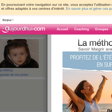
En poursuivant votre navigation sur ce site, vous acceptez l'utilisati
et offres adaptés à vos centres d'intérêt.
En savoir plus et gérer ces 
Bonjour !
Accueil
Coaching
Groupes
Accueil
>
espaces
>
Elitacat
Blog de Elitacat
aide blog
profil
blog
ajouter de vos amies
1 - 10 de 108
«
1 - 10
11 - 11
»
«
‹ Préc.
1
2
3
4
5
6
Un petit retour rap
publié le 23/05/2009 à 11:45