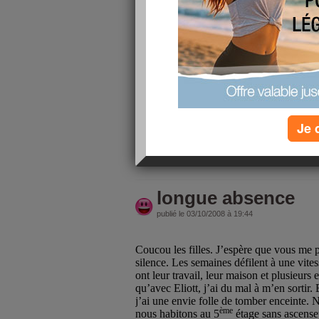
Coucou à toutes mes copinettes que j'ai lach
d'octobre. Tout d'abord j'espère que tout va bie
Pour moi, tout va bien. J'ai un petit peu repris d
longtemps !) mais bon, dans l'esemble, ça va à 
Je voulais vous parler d'Alli, la nouvelle pilul
l'essayer. Pendant 2 semaines, rien, un peu plu
plus. JUsqu'à aujourd'hui !!! Hier, pique nique p
suis allée 5 fois aux toilettes mais à peine de se
Je 
vraiment flipper. Flipper de savoir que cette qua
lire la suite
longue absence
publié le 03/10/2008 à 19:44
Coucou les filles. J’espère que vous me
silence. Les semaines défilent à une vit
ont leur travail, leur maison et plusieurs 
qu’avec Eliott, j’ai du mal à m’en sortir.
j’ai une envie folle de tomber enceinte. 
ème
nous habitons au 5
étage sans ascense