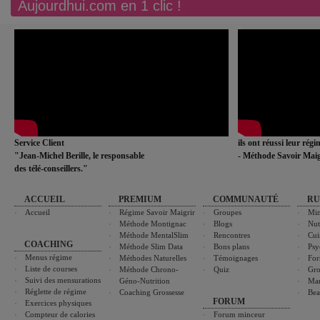
Aujourdhui.com en 1 clic !
Service Client
ils ont réussi leur rég
"Jean-Michel Berille, le responsable
- Méthode Savoir Maig
des télé-conseillers."
ACCUEIL
PREMIUM
COMMUNAUTÉ
RU
Accueil
Régime Savoir Maigrir
Groupes
Min
Méthode Montignac
Blogs
Nut
Méthode MentalSlim
Rencontres
Cui
COACHING
Méthode Slim Data
Bons plans
Psy
Menus régime
Méthodes Naturelles
Témoignages
For
Liste de courses
Méthode Chrono-
Quiz
Gro
Suivi des mensurations
Géno-Nutrition
Ma
Réglette de régime
Coaching Grossesse
Bea
FORUM
Exercices physiques
Compteur de calories
Forum minceur