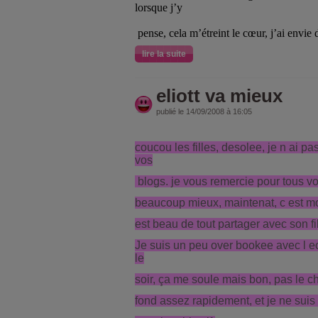
lorsque j’y
pense, cela m’étreint le cœur, j’ai envie
lire la suite
eliott va mieux
publié le 14/09/2008 à 16:05
coucou les filles, desolee, je n ai p
vos
blogs. je vous remercie pour tous v
beaucoup mieux, maintenat, c est mo
est beau de tout partager avec son fi
Je suis un peu over bookee avec l ec
le
soir, ça me soule mais bon, pas le c
fond assez rapidement, et je ne suis