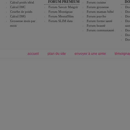
FORUM PREMIUM
DO
Calcul poids idéal
Forum cuisine
Calcul IMC
Forum Savoir Maigrir
Forum grossesse
Dos
Courbe de poids
Forum Montignac
Forum maman bébé
Dos
Calcul IMG
Forum MentalSlim
Forum psycho
Dos
Grossesse mois par
Forum SLIM data
Forum forme santé
Dos
mois
Forum beauté
san
Forum communauté
Dos
Dos
Dos
accueil
plan du site
envoyer à une amie
témoigna
Forum minceur
Forum cuisine
Commencer un régime
boissons, vins et cocktails
Alimentation équilibrée et nutrition
astuces et bons plans
Minceur
Recette cuisine
exercices physiques
recette facile
produits minceur
Recette poulet
Tags
:
ventre plat
|
maigrir des fesses
|
abdominaux
|
régime américain
|
régime mayo
|
Découvrez aussi
:
exercices abdominaux
|
recette wok
|