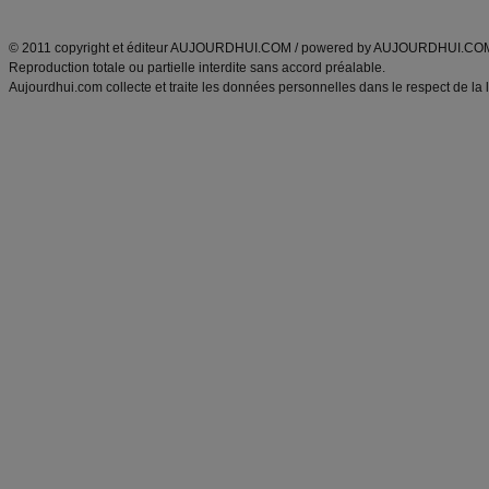
ANXA Partenaires
:
Recette
de cuisine |
Recette cuisine
|
© 2011 copyright et éditeur AUJOURDHUI.COM / powered by AUJOURDHUI.CO
Reproduction totale ou partielle interdite sans accord préalable.
Aujourdhui.com collecte et traite les données personnelles dans le respect de la 