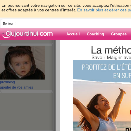
En poursuivant votre navigation sur ce site, vous acceptez l'utilisati
et offres adaptés à vos centres d'intérêt.
En savoir plus et gérer ces 
Bonjour !
Accueil
Coaching
Groupes
Accueil
>
espaces
>
Elitacat
> longue ab
Blog de Elitacat
aide blog
longue absence
profil
blog
ajouter de vos amies
publié le 03/10/2008 à 19:44
Coucou les filles. J’espère que vous me
silence. Les semaines défilent à une vit
ont leur travail, leur maison et plusieurs 
qu’avec Eliott, j’ai du mal à m’en sortir.