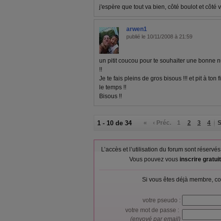
j'espère que tout va bien, côté boulot et côté v
arwen1
publié le 10/11/2008 à 21:59
un pitit coucou pour te souhaiter une bonne nu
!!
Je te fais pleins de gros bisous !!! et pit à ton 
le temps !!
Bisous !!
1 - 10 de 34
«
‹ Préc.
1
2
3
4
S
L’accès et l’utilisation du forum sont réser
Vous pouvez vous
inscrire gratu
Si vous êtes déjà membre, co
votre pseudo :
votre mot de passe :
(envoyé par email)