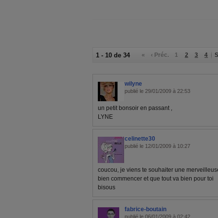
1 - 10 de 34
«
‹ Préc.
1
2
3
4
S
wilyne
publié le 29/01/2009 à 22:53
un petit bonsoir en passant ,
LYNE
celinette30
publié le 12/01/2009 à 10:27
coucou, je viens te souhaiter une merveilleus
bien commencer et que tout va bien pour toi
bisous
fabrice-boutain
publié le 06/01/2009 à 02:42