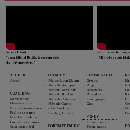
Service Client
ils ont réussi leur rég
"Jean-Michel Berille, le responsable
- Méthode Savoir Maig
des télé-conseillers."
ACCUEIL
PREMIUM
COMMUNAUTÉ
RU
Accueil
Régime Savoir Maigrir
Groupes
Min
Méthode Montignac
Blogs
Nut
Méthode MentalSlim
Rencontres
Cui
COACHING
Méthode Slim Data
Bons plans
Psy
Menus régime
Méthodes Naturelles
Témoignages
For
Liste de courses
Méthode Chrono-
Quiz
Gro
Suivi des mensurations
Géno-Nutrition
Ma
Réglette de régime
Coaching Grossesse
Bea
FORUM
Exercices physiques
Compteur de calories
Forum minceur
FORUM PREMIUM
DO
Calcul poids idéal
Forum cuisine