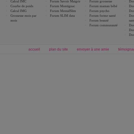
Calcul IMC
Forum Savoir Maigrir
Forum grossesse
Dos
Courbe de poids
Forum Montignac
Forum maman bébé
Dos
Calcul IMG
Forum MentalSlim
Forum psycho
Dos
Grossesse mois par
Forum SLIM data
Forum forme santé
Dos
mois
Forum beauté
san
Forum communauté
Dos
Dos
Dos
accueil
plan du site
envoyer à une amie
témoigna
Forum minceur
Forum cuisine
Commencer un régime
boissons, vins et cocktails
Alimentation équilibrée et nutrition
astuces et bons plans
Minceur
Recette cuisine
exercices physiques
recette facile
produits minceur
Recette poulet
Tags
:
ventre plat
|
maigrir des fesses
|
abdominaux
|
régime américain
|
régime mayo
|
Découvrez aussi
:
exercices abdominaux
|
recette wok
|
ANXA Partenaires
:
Recette
de cuisine |
Recette cuisine
|