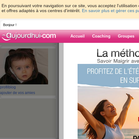
En poursuivant votre navigation sur ce site, vous acceptez l'utilisati
et offres adaptés à vos centres d'intérêt.
En savoir plus et gérer ces 
Bonjour !
Accueil
Coaching
Groupes
Accueil
>
espaces
>
Elitacat
Blog de Elitacat
aide blog
profil
blog
ajouter de vos amies
71 - 80 de 108
«
1 - 10
11 - 11
»
«
‹ Préc.
1
2
3
4
5
6
super forme, merci
publié le 22/05/2008 à 11:16