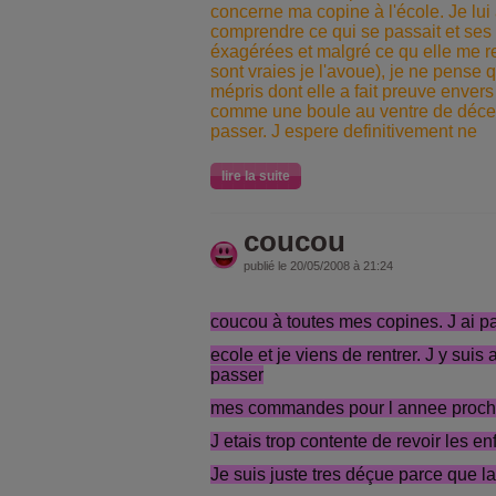
concerne ma copine à l'école. Je lui
comprendre ce qui se passait et se
éxagérées et malgré ce qu elle me r
sont vraies je l'avoue), je ne pense
mépris dont elle a fait preuve envers m
comme une boule au ventre de décep
passer. J espere definitivement ne
lire la suite
coucou
publié le 20/05/2008 à 21:24
coucou à toutes mes copines. J ai pas
ecole et je viens de rentrer. J y suis 
passer
mes commandes pour l annee prochai
J etais trop contente de revoir les e
Je suis juste tres déçue parce que l