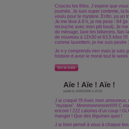
Coucou les filles. J espere que vous 
journée. Je suis super contente, la 
voulu pour le mystere. Enfin, ya un 
Je me lève à 8 h, je me pese : 64 (j
recouche avec mon ptit bout). Je me 
de ménage, lave les biberons, fais la
de nouveau à 11h30 et 63,5 kilos !!!! J
comme laurettem, je me suis pesée 10
Je n y comprends rien mais je vais ga
histoire d avoir le moral tout le week
lire la suite
Aïe ! Aïe ! Aïe !
publié le 16/05/2008 à 16:50
J ai craqué !!!! Avec mon amoureux,
"mystere". Mmmmmmmmm!!!!!! C etait 
encore ! 222 calories d'un coup ! G
manger ! Que des légumes quoi !
J ai bien pensé à vous à chaque bo