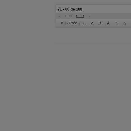
71 - 80 de 108
«
1 - 10
11 - 11
»
«
‹ Préc.
1
2
3
4
5
6