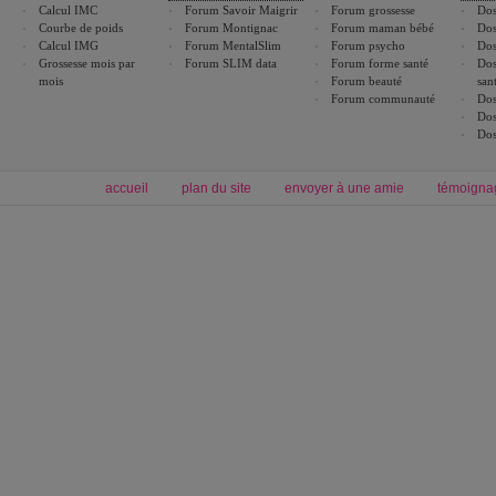
Calcul IMC
Forum Savoir Maigrir
Forum grossesse
Dos
Courbe de poids
Forum Montignac
Forum maman bébé
Dos
Calcul IMG
Forum MentalSlim
Forum psycho
Dos
Grossesse mois par
Forum SLIM data
Forum forme santé
Dos
mois
Forum beauté
san
Forum communauté
Dos
Dos
Dos
accueil
plan du site
envoyer à une amie
témoigna
Forum minceur
Forum cuisine
Commencer un régime
boissons, vins et cocktails
Alimentation équilibrée et nutrition
astuces et bons plans
Minceur
Recette cuisine
exercices physiques
recette facile
produits minceur
Recette poulet
Tags
:
ventre plat
|
maigrir des fesses
|
abdominaux
|
régime américain
|
régime mayo
|
Découvrez aussi
:
exercices abdominaux
|
recette wok
|
ANXA Partenaires
:
Recette
de cuisine |
Recette cuisine
|