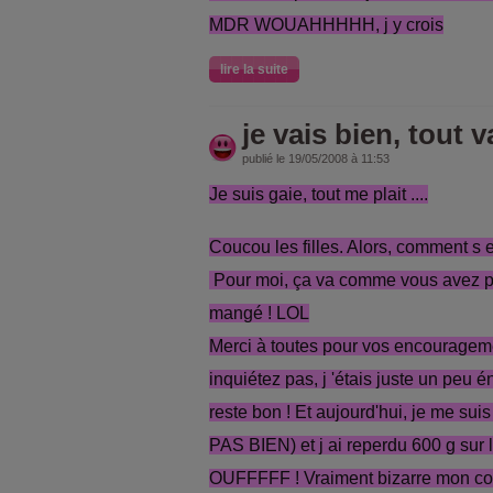
MDR WOUAHHHHH, j y crois
lire la suite
je vais bien, tout va
publié le 19/05/2008 à 11:53
Je suis gaie, tout me plait ....
Coucou les filles. Alors, comment s 
Pour moi, ça va comme vous avez pu l
mangé ! LOL
Merci à toutes pour vos encourageme
inquiétez pas, j 'étais juste un peu é
reste bon ! Et aujourd'hui, je me su
PAS BIEN) et j ai reperdu 600 g sur le
OUFFFFF ! Vraiment bizarre mon co