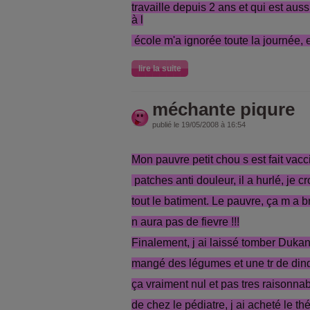
travaille depuis 2 ans et qui est aus
à l
école m'a ignorée toute la journée, 
lire la suite
méchante piqure
publié le 19/05/2008 à 16:54
Mon pauvre petit chou s est fait vacc
patches anti douleur, il a hurlé, je c
tout le batiment. Le pauvre, ça m a br
n aura pas de fievre !!!
Finalement, j ai laissé tomber Dukan p
mangé des légumes et une tr de dind
ça vraiment nul et pas tres raisonnab
de chez le pédiatre, j ai acheté le thé 