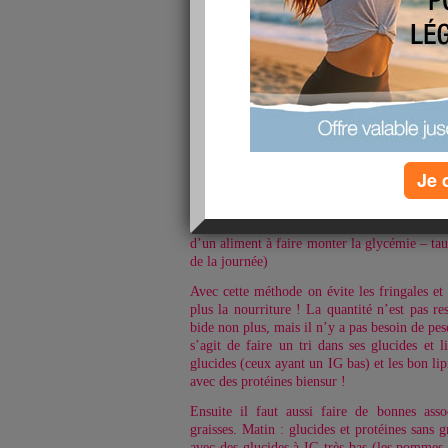
Comme certaines le savent, je vais êtr
Montignac. Il me reste encore quelques
devraient être réglées courent de la semaine p
Quoi qu’il en soit, j’adhère vraiment à cette 
en respectant les règles et en jouant le
régulièrement un point ici pour vous dire mon 
Niveau sport je vais continuer avec la méth
Je 
beaucoup les exercices qu’elle propose ! :-)
Je ferai un article plus détaillé dessus, mais
C’est une approche de l’alimentation basée s
d’un aliment à faire monter la glycémie – tau
de la journée)
Avec cette méthode on évite les fringales et
plus la nourriture ! La quantité n’est pas res
bide non plus, mais il n’y a pas besoin de pe
s’agit de faire un tri dans ses glucides et 
glucides (ceux ayant un IG bas) et les bon lip
avec des protéines biensur !
Ensuite il faut aussi faire de bonnes ass
graisses. Matin : glucides et protéines sans gr
avec des glucides à IG très bas (les pommes e