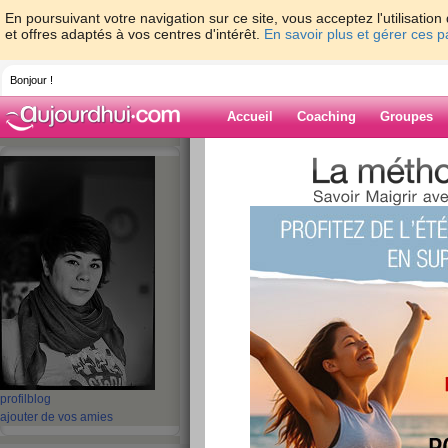
En poursuivant votre navigation sur ce site, vous acceptez l'utilisati
et offres adaptés à vos centres d'intérêt.
En savoir plus et gérer ces 
Bonjour !
Accueil
Coaching
Groupes
Accueil
>
espaces
>
Dame-Polgara
> Mon
Blog de Dame-P
aide blog
Montignac
publié le 18/03/2010 à 06:27
Salut à toutes !
Aujourd’hui petit article vite fait… Je stag
profil
blog
poids, mais en revanche, depuis que j’ai été co
ajouter de vos amies
à vue d’œil ! Alors comme mes essayages de 
le 10 Avril, j’ai décidé de me prendre en mai