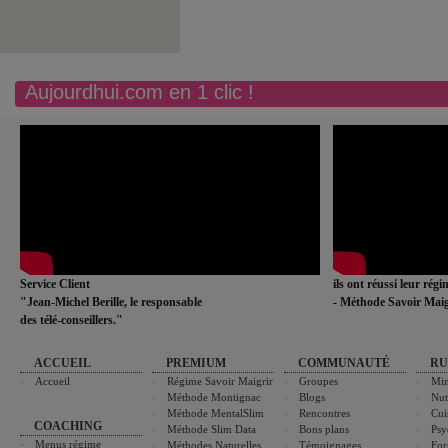
Aujourdhui.com en 1 clic !
Service Client
ils ont réussi leur rég
"Jean-Michel Berille, le responsable
- Méthode Savoir Maig
des télé-conseillers."
ACCUEIL
PREMIUM
COMMUNAUTÉ
RU
Accueil
Régime Savoir Maigrir
Groupes
Min
Méthode Montignac
Blogs
Nut
Méthode MentalSlim
Rencontres
Cui
COACHING
Méthode Slim Data
Bons plans
Psy
Menus régime
Méthodes Naturelles
Témoignages
For