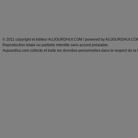
Tags
:
ventre plat
|
maigrir des fesses
|
abdominaux
|
régime américain
|
régime mayo
|
Découvrez aussi
:
exercices abdominaux
|
recette wok
|
ANXA Partenaires
:
Recette
de cuisine |
Recette cuisine
|
© 2011 copyright et éditeur AUJOURDHUI.COM / powered by AUJOURDHUI.CO
Reproduction totale ou partielle interdite sans accord préalable.
Aujourdhui.com collecte et traite les données personnelles dans le respect de la 