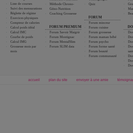
Liste de courses
Méthode Chrono-
Quiz
Gro
Suivi des mensurations
Géno-Nutrition
Ma
Réglette de régime
Coaching Grossesse
Bea
FORUM
Exercices physiques
Compteur de calories
Forum minceur
FORUM PREMIUM
DO
Calcul poids idéal
Forum cuisine
Calcul IMC
Forum Savoir Maigrir
Forum grossesse
Dos
Courbe de poids
Forum Montignac
Forum maman bébé
Dos
Calcul IMG
Forum MentalSlim
Forum psycho
Dos
Grossesse mois par
Forum SLIM data
Forum forme santé
Dos
mois
Forum beauté
san
Forum communauté
Dos
Dos
Dos
accueil
plan du site
envoyer à une amie
témoigna
Forum minceur
Forum cuisine
Commencer un régime
boissons, vins et cocktails
Alimentation équilibrée et nutrition
astuces et bons plans
Minceur
Recette cuisine
exercices physiques
recette facile
produits minceur
Recette poulet