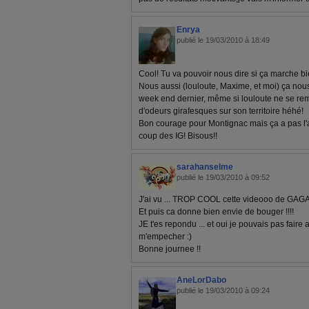
Enrya
publié le 19/03/2010 à 18:49
Cool! Tu va pouvoir nous dire si ça marche b
Nous aussi (louloute, Maxime, et moi) ça nous a 
week end dernier, même si louloute ne se rem
d'odeurs girafesques sur son territoire héhé!
Bon courage pour Montignac mais ça a pas l'ai
coup des IG! Bisous!!
sarahanselme
publié le 19/03/2010 à 09:52
J'ai vu ... TROP COOL cette videooo de GAG
Et puis ca donne bien envie de bouger !!!!
JE t'es repondu ... et oui je pouvais pas faire a
m'empecher :)
Bonne journee !!
AneLorDabo
publié le 19/03/2010 à 09:24