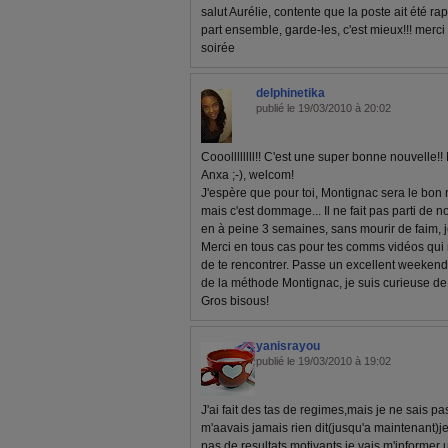
salut Aurélie, contente que la poste ait été rapi
part ensemble, garde-les, c'est mieux!!! merc
soirée
delphinetika
publié le 19/03/2010 à 20:02
Cooollllllll!! C'est une super bonne nouvelle!
Anxa ;-), welcom!
J'espère que pour toi, Montignac sera le bon r
mais c'est dommage... Il ne fait pas parti de 
en à peine 3 semaines, sans mourir de faim, j
Merci en tous cas pour tes comms vidéos qui me
de te rencontrer. Passe un excellent weekend e
de la méthode Montignac, je suis curieuse de t
Gros bisous!
yanisrayou
publié le 19/03/2010 à 19:02
J'ai fait des tas de regimes,mais je ne sais 
m'aavais jamais rien dit(jusqu'a maintenant)je
pas de resultats motivants,je vais m'informer