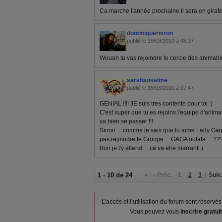
Ca marche l'année prochaine il sera en girafe 
dominiquerivron
publié le 19/03/2010 à 08:37
Wouah tu vas rejoindre le cercle des animatrices
sarahanselme
publié le 19/03/2010 à 07:47
GENIAL !!!! JE suis tres contente pour toi :)
C'est super que tu es rejoins l'equipe d'animat
va bien se passer !!!
Sinon ... comme je sais que tu aime Lady Gaga
pas rejoindre le Groupe ... GAGA oulala ... ??
Bon je t'y attend ... ca va etre marrant :)
1 - 10 de 24
«
‹ Préc.
1
2
3
Suiv.
L’accès et l’utilisation du forum sont réser
Vous pouvez vous
inscrire gratu