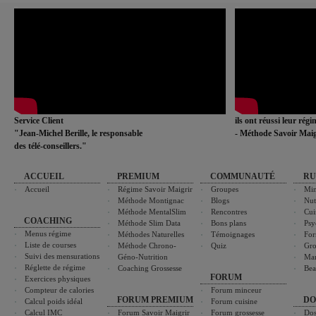
Service Client
ils ont réussi leur rég
"Jean-Michel Berille, le responsable
- Méthode Savoir Maig
des télé-conseillers."
ACCUEIL
PREMIUM
COMMUNAUTÉ
RU
Accueil
Régime Savoir Maigrir
Groupes
Min
Méthode Montignac
Blogs
Nut
Méthode MentalSlim
Rencontres
Cui
COACHING
Méthode Slim Data
Bons plans
Psy
Menus régime
Méthodes Naturelles
Témoignages
For
Liste de courses
Méthode Chrono-
Quiz
Gro
Suivi des mensurations
Géno-Nutrition
Ma
Réglette de régime
Coaching Grossesse
Bea
FORUM
Exercices physiques
Compteur de calories
Forum minceur
FORUM PREMIUM
DO
Calcul poids idéal
Forum cuisine
Calcul IMC
Forum Savoir Maigrir
Forum grossesse
Dos