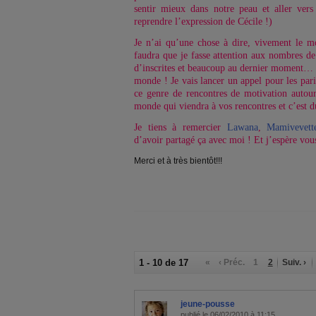
sentir mieux dans notre peau et aller ver
reprendre l’expression de Cécile !)
Je n’ai qu’une chose à dire, vivement le mo
faudra que je fasse attention aux nombres de
d’inscrites et beaucoup au dernier moment… Je
monde ! Je vais lancer un appel pour les pari
ce genre de rencontres de motivation autour
monde qui viendra à vos rencontres et c’est d
Je tiens à remercier
Lawana
,
Mamivevett
d’avoir partagé ça avec moi ! Et j’espère vou
Merci et à très bientôt!!!
1 - 10 de 17
«
‹ Préc.
1
2
Suiv. ›
jeune-pousse
publié le 06/02/2010 à 11:15