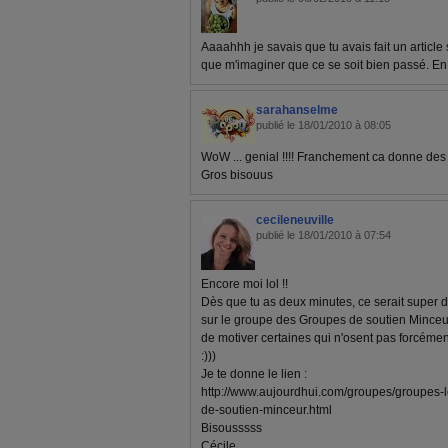
Aaaahhh je savais que tu avais fait un article 
que m'imaginer que ce se soit bien passé. En t
sarahanselme
publié le 18/01/2010 à 08:05
WoW ... genial !!!! Franchement ca donne des 
Gros bisouus
cecileneuville
publié le 18/01/2010 à 07:54
Encore moi lol !!
Dès que tu as deux minutes, ce serait super 
sur le groupe des Groupes de soutien Minceu
de motiver certaines qui n'osent pas forcément
:)))
Je te donne le lien :
http://www.aujourdhui.com/groupes/groupes-
de-soutien-minceur.html
Bisousssss
Cécile