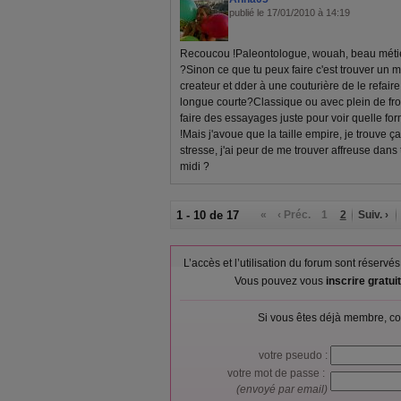
publié le 17/01/2010 à 14:19
Recoucou !Paleontologue, wouah, beau métier
?Sinon ce que tu peux faire c'est trouver un m
createur et dder à une couturière de le refai
longue courte?Classique ou avec plein de fro
faire des essayages juste pour voir quelle for
!Mais j'avoue que la taille empire, je trouve ç
stresse, j'ai peur de me trouver affreuse dans 
midi ?
1 - 10 de 17
«
‹ Préc.
1
2
Suiv. ›
L’accès et l’utilisation du forum sont réser
Vous pouvez vous
inscrire gratu
Si vous êtes déjà membre, co
votre pseudo :
votre mot de passe :
(envoyé par email)