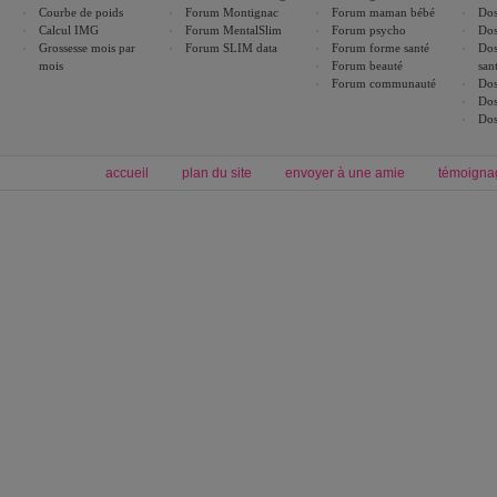
Courbe de poids
Forum Montignac
Forum maman bébé
Dos
Calcul IMG
Forum MentalSlim
Forum psycho
Dos
Grossesse mois par
Forum SLIM data
Forum forme santé
Dos
mois
Forum beauté
san
Forum communauté
Dos
Dos
Dos
accueil
plan du site
envoyer à une amie
témoigna
Forum minceur
Forum cuisine
Commencer un régime
boissons, vins et cocktails
Alimentation équilibrée et nutrition
astuces et bons plans
Minceur
Recette cuisine
exercices physiques
recette facile
produits minceur
Recette poulet
Tags
:
ventre plat
|
maigrir des fesses
|
abdominaux
|
régime américain
|
régime mayo
|
Découvrez aussi
:
exercices abdominaux
|
recette wok
|
ANXA Partenaires
:
Recette
de cuisine |
Recette cuisine
|