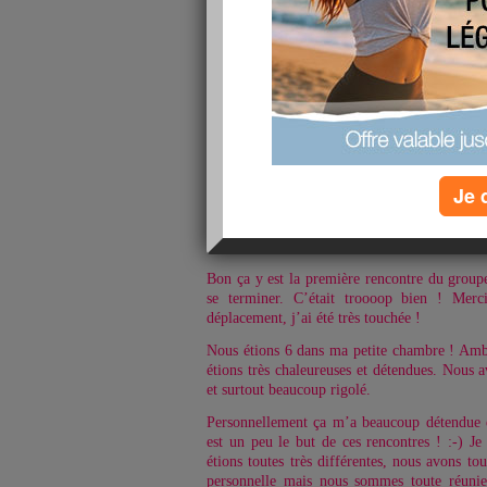
Je 
Coucou à toutes !
Bon ça y est la première rencontre du groupe
se terminer. C’était troooop bien ! Merci
déplacement, j’ai été très touchée !
Nous étions 6 dans ma petite chambre ! Ambi
étions très chaleureuses et détendues. Nous 
et surtout beaucoup rigolé.
Personnellement ça m’a beaucoup détendue e
est un peu le but de ces rencontres ! :-) J
étions toutes très différentes, nous avons to
personnelle mais nous sommes toute réuni