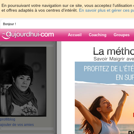
En poursuivant votre navigation sur ce site, vous acceptez l'utilisati
et offres adaptés à vos centres d'intérêt.
En savoir plus et gérer ces 
Bonjour !
Accueil
Coaching
Groupes
Accueil
>
espaces
>
Dame-Polgara
> Grou
réunion de Janvier
Blog de Dame-P
aide blog
Groupe de Motivati
réunion de Janvier
publié le 16/01/2010 à 18:45
profil
blog
ajouter de vos amies