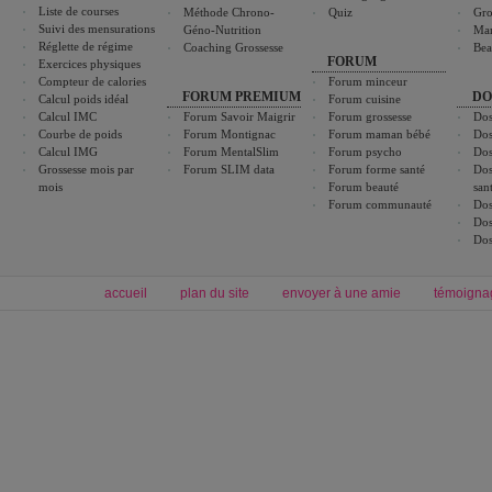
Liste de courses
Méthode Chrono-
Quiz
Gro
Suivi des mensurations
Géno-Nutrition
Ma
Réglette de régime
Coaching Grossesse
Bea
FORUM
Exercices physiques
Compteur de calories
Forum minceur
FORUM PREMIUM
DO
Calcul poids idéal
Forum cuisine
Calcul IMC
Forum Savoir Maigrir
Forum grossesse
Dos
Courbe de poids
Forum Montignac
Forum maman bébé
Dos
Calcul IMG
Forum MentalSlim
Forum psycho
Dos
Grossesse mois par
Forum SLIM data
Forum forme santé
Dos
mois
Forum beauté
san
Forum communauté
Dos
Dos
Dos
accueil
plan du site
envoyer à une amie
témoigna
Forum minceur
Forum cuisine
Commencer un régime
boissons, vins et cocktails
Alimentation équilibrée et nutrition
astuces et bons plans
Minceur
Recette cuisine
exercices physiques
recette facile
produits minceur
Recette poulet