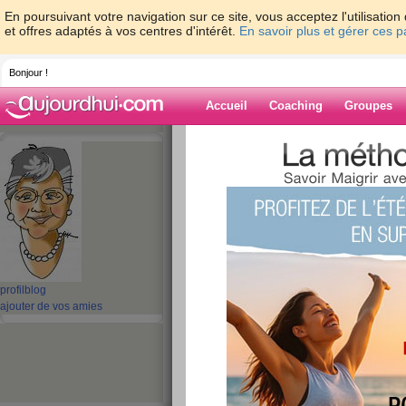
En poursuivant votre navigation sur ce site, vous acceptez l'utilisati
et offres adaptés à vos centres d'intérêt.
En savoir plus et gérer ces 
Bonjour !
Accueil
Coaching
Groupes
Accueil
>
espaces
>
yvanne60
> pas la f
Blog de yvanne
aide blog
pas la forme
publié le 18/01/2012 à 20:04
profil
blog
ajouter de vos amies
c'est fou comment du soir au lendemain on se re
pas du tout la forme pour moi aujourd'hui , hier 
nuit me voilà prise de malaise , proche de la sy
tête c'est tout , je pouvais pratiquement rien faire 
si j'ai attraper un virus , gastro ou grippe, dès 