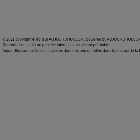
Tags
:
ventre plat
|
maigrir des fesses
|
abdominaux
|
régime américain
|
régime mayo
|
Découvrez aussi
:
exercices abdominaux
|
recette wok
|
ANXA Partenaires
:
Recette
de cuisine |
Recette cuisine
|
© 2011 copyright et éditeur AUJOURDHUI.COM / powered by AUJOURDHUI.CO
Reproduction totale ou partielle interdite sans accord préalable.
Aujourdhui.com collecte et traite les données personnelles dans le respect de la 