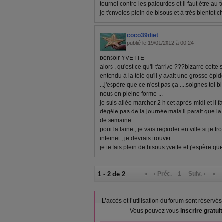
tournoi contre les palourdes et il faut ètre au to
je t'envoies plein de bisous et à très bientot c
coco39diet
publié le 19/01/2012 à 00:24
bonsoir YVETTE
alors , qu'est ce qu'il t'arrive ???bizarre cette 
entendu à la télé qu'il y avait une grosse épi
...j'espère que ce n'est pas ça ....soignes toi 
nous en pleine forme ...
je suis allée marcher 2 h cet après-midi et il fa
dégèle pas de la journée mais il parait que la 
de semaine ....
pour la laine , je vais regarder en ville si je t
internet , je devrais trouver ...
je te fais plein de bisous yvette et j'espère q
1 - 2 de 2
«
‹ Préc.
1
Suiv. ›
»
L’accès et l’utilisation du forum sont réser
Vous pouvez vous
inscrire gratu