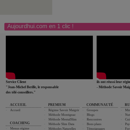
Aujourdhui.com en 1 clic !
Service Client
ils ont réussi leur rég
"Jean-Michel Berille, le responsable
- Méthode Savoir Maig
des télé-conseillers."
ACCUEIL
PREMIUM
COMMUNAUTÉ
RU
Accueil
Régime Savoir Maigrir
Groupes
Min
Méthode Montignac
Blogs
Nut
Méthode MentalSlim
Rencontres
Cui
COACHING
Méthode Slim Data
Bons plans
Psy
Menus régime
Méthodes Naturelles
Témoignages
For