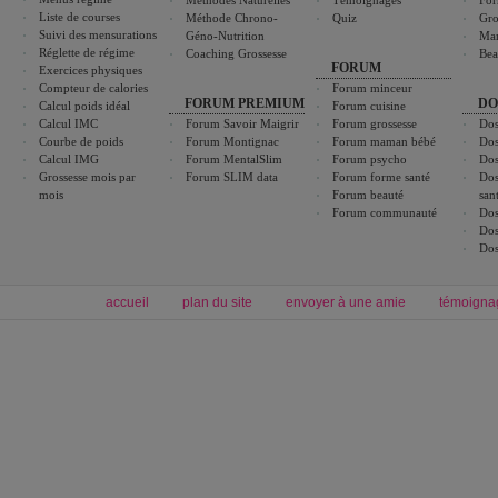
Méthodes Naturelles
Témoignages
For
Liste de courses
Méthode Chrono-
Quiz
Gro
Suivi des mensurations
Géno-Nutrition
Ma
Réglette de régime
Coaching Grossesse
Bea
FORUM
Exercices physiques
Compteur de calories
Forum minceur
FORUM PREMIUM
DO
Calcul poids idéal
Forum cuisine
Calcul IMC
Forum Savoir Maigrir
Forum grossesse
Dos
Courbe de poids
Forum Montignac
Forum maman bébé
Dos
Calcul IMG
Forum MentalSlim
Forum psycho
Dos
Grossesse mois par
Forum SLIM data
Forum forme santé
Dos
mois
Forum beauté
san
Forum communauté
Dos
Dos
Dos
accueil
plan du site
envoyer à une amie
témoigna
Forum minceur
Forum cuisine
Commencer un régime
boissons, vins et cocktails
Alimentation équilibrée et nutrition
astuces et bons plans
Minceur
Recette cuisine
exercices physiques
recette facile
produits minceur
Recette poulet