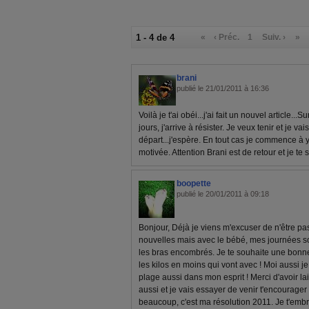
1 - 4 de 4
«
‹ Préc.
1
Suiv. ›
»
brani
publié le 21/01/2011 à 16:36
Voilà je t'ai obéi...j'ai fait un nouvel article.
jours, j'arrive à résister. Je veux tenir et je v
départ...j'espère. En tout cas je commence à y c
motivée. Attention Brani est de retour et je te su
boopette
publié le 20/01/2011 à 09:18
Bonjour, Déjà je viens m'excuser de n'être pa
nouvelles mais avec le bébé, mes journées son
les bras encombrés. Je te souhaite une bon
les kilos en moins qui vont avec ! Moi aussi je
plage aussi dans mon esprit ! Merci d'avoir 
aussi et je vais essayer de venir t'encourager
beaucoup, c'est ma résolution 2011. Je t'emb