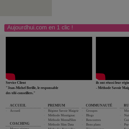
Aujourdhui.com en 1 clic !
Service Client
ils ont réussi leur rég
"Jean-Michel Berille, le responsable
- Méthode Savoir Maig
des télé-conseillers."
ACCUEIL
PREMIUM
COMMUNAUTÉ
RU
Accueil
Régime Savoir Maigrir
Groupes
Min
Méthode Montignac
Blogs
Nut
Méthode MentalSlim
Rencontres
Cui
COACHING
Méthode Slim Data
Bons plans
Psy
Menus régime