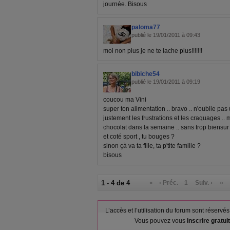
journée. Bisous
paloma77
publié le 19/01/2011 à 09:43
moi non plus je ne te lache plus!!!!!!!
bibiche54
publié le 19/01/2011 à 09:19
coucou ma Vini
super ton alimentation .. bravo .. n'oublie pas 
justement les frustrations et les craquages ..
chocolat dans la semaine .. sans trop biensur 
et coté sport , tu bouges ?
sinon çà va ta fille, ta p'tite famille ?
bisous
1 - 4 de 4
«
‹ Préc.
1
Suiv. ›
»
L’accès et l’utilisation du forum sont réser
Vous pouvez vous
inscrire gratu