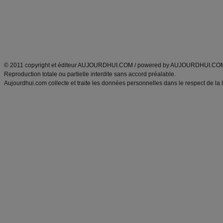
Tags
:
ventre plat
|
maigrir des fesses
|
abdominaux
|
régime américain
|
régime mayo
|
Découvrez aussi
:
exercices abdominaux
|
recette wok
|
ANXA Partenaires
:
Recette
de cuisine |
Recette cuisine
|
© 2011 copyright et éditeur AUJOURDHUI.COM / powered by AUJOURDHUI.CO
Reproduction totale ou partielle interdite sans accord préalable.
Aujourdhui.com collecte et traite les données personnelles dans le respect de la 