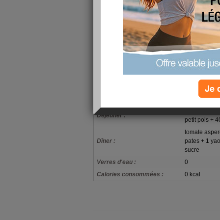
Pour ma part ça va je gère ... je ne
sont pas là mais je pense tellement
été !!!!
Allez bonne semaine
Gros bisoussssss
mon alimentation
Je 
pain complet 
Petit-déjeuner :
café au lait
tomate asper
Déjeuner :
petit pois + 
tomate asper
Dîner :
pates + 1 yao
sucre
Verres d'eau :
0
Calories consommées :
0 kcal