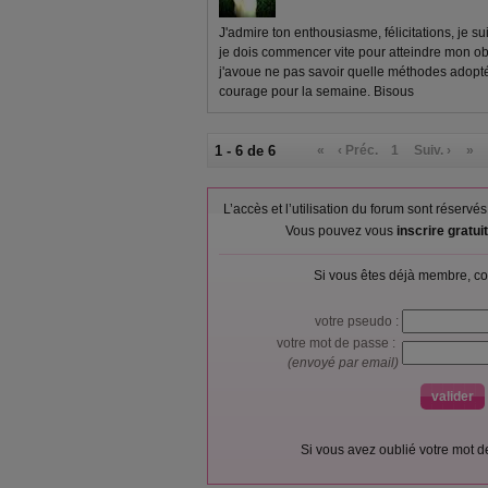
J'admire ton enthousiasme, félicitations, je sui
je dois commencer vite pour atteindre mon obje
j'avoue ne pas savoir quelle méthodes adoptée
courage pour la semaine. Bisous
1 - 6 de 6
«
‹ Préc.
1
Suiv. ›
»
L’accès et l’utilisation du forum sont réser
Vous pouvez vous
inscrire gratu
Si vous êtes déjà membre, co
votre pseudo :
votre mot de passe :
(envoyé par email)
Si vous avez oublié votre mot 