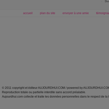
Dos
accueil
plan du site
envoyer à une amie
témoigna
Forum minceur
Forum cuisine
Commencer un régime
boissons, vins et cocktails
Alimentation équilibrée et nutrition
astuces et bons plans
Minceur
Recette cuisine
exercices physiques
recette facile
produits minceur
Recette poulet
Tags
:
ventre plat
|
maigrir des fesses
|
abdominaux
|
régime américain
|
régime mayo
|
Découvrez aussi
:
exercices abdominaux
|
recette wok
|
ANXA Partenaires
:
Recette
de cuisine |
Recette cuisine
|
© 2011 copyright et éditeur AUJOURDHUI.COM / powered by AUJOURDHUI.CO
Reproduction totale ou partielle interdite sans accord préalable.
Aujourdhui.com collecte et traite les données personnelles dans le respect de la 