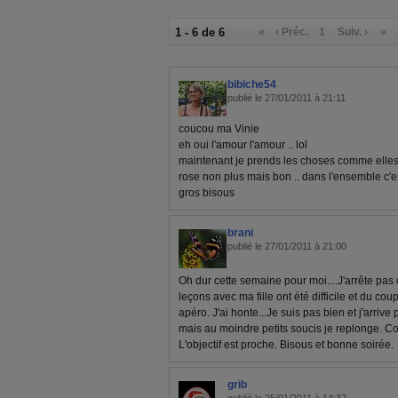
1 - 6 de 6
«
‹ Préc.
1
Suiv. ›
»
bibiche54
publié le 27/01/2011 à 21:11
coucou ma Vinie
eh oui l'amour l'amour .. lol
maintenant je prends les choses comme elles v
rose non plus mais bon .. dans l'ensemble c'est
gros bisous
brani
publié le 27/01/2011 à 21:00
Oh dur cette semaine pour moi....J'arrête pas 
leçons avec ma fille ont été difficile et du co
apéro. J'ai honte...Je suis pas bien et j'arrive 
mais au moindre petits soucis je replonge. C
L'objectif est proche. Bisous et bonne soirée.
grib