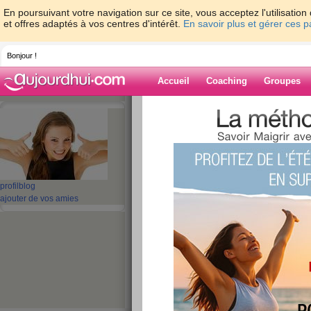
En poursuivant votre navigation sur ce site, vous acceptez l'utilisati
et offres adaptés à vos centres d'intérêt.
En savoir plus et gérer ces 
Bonjour !
Accueil
Coaching
Groupes
Accueil
>
espaces
>
vini85
> Allez lundi c'
cartonne !!!
Blog de vini85
aide blog
profil
blog
ajouter de vos amies
Allez lundi c'est rep
semaine on cartonn
publié le 23/01/2011 à 18:59
Comme je n'aurai pas le temps 
boulot de 8h à 17h30 et le soir y'