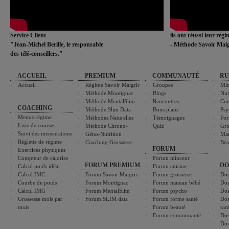
Service Client
ils ont réussi leur rég
"Jean-Michel Berille, le responsable
- Méthode Savoir Maig
des télé-conseillers."
ACCUEIL
PREMIUM
COMMUNAUTÉ
RU
Accueil
Régime Savoir Maigrir
Groupes
Min
Méthode Montignac
Blogs
Nut
Méthode MentalSlim
Rencontres
Cui
COACHING
Méthode Slim Data
Bons plans
Psy
Menus régime
Méthodes Naturelles
Témoignages
For
Liste de courses
Méthode Chrono-
Quiz
Gro
Suivi des mensurations
Géno-Nutrition
Ma
Réglette de régime
Coaching Grossesse
Bea
FORUM
Exercices physiques
Compteur de calories
Forum minceur
FORUM PREMIUM
DO
Calcul poids idéal
Forum cuisine
Calcul IMC
Forum Savoir Maigrir
Forum grossesse
Dos
Courbe de poids
Forum Montignac
Forum maman bébé
Dos
Calcul IMG
Forum MentalSlim
Forum psycho
Dos
Grossesse mois par
Forum SLIM data
Forum forme santé
Dos
mois
Forum beauté
san
Forum communauté
Dos
Dos