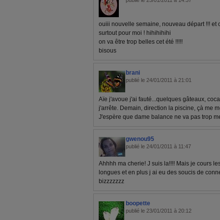
publié le 25/01/2011 à 14:37
ouiii nouvelle semaine, nouveau départ !!! et cet
surtout pour moi ! hihihihihi
on va être trop belles cet été !!!!!
bisous
brani
publié le 24/01/2011 à 21:01
Aïe j'avoue j'ai fauté...quelques gâteaux, coca.
j'arrête. Demain, direction la piscine, çà me 
J'espère que dame balance ne va pas trop me
gwenou95
publié le 24/01/2011 à 11:47
Ahhhh ma cherie! J suis la!!!! Mais je cours l
longues et en plus j ai eu des soucis de conn
bizzzzzzz
boopette
publié le 23/01/2011 à 20:12