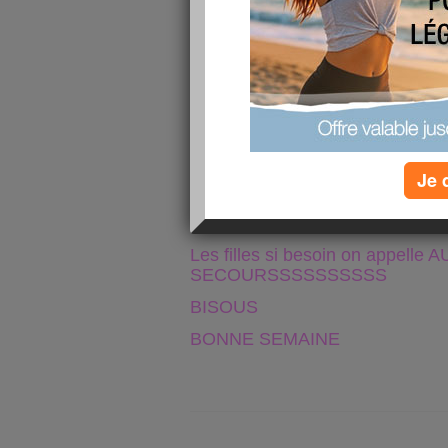
Donc un petit article pour vous di
ALLEZ LES FILLES 
ON PENSE A NOS PETIT
Pour moi ce we a été bien géré j
sera ligth soupe + blanc de dind
JE COMPTE SUR 
Je 
Une grosse pensée pour no
"Brani, Ninie e
Les filles si besoin on appelle A
SECOURSSSSSSSSSS
BISOUS
BONNE SEMAINE