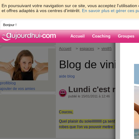
En poursuivant votre navigation sur ce site, vous acceptez l'utilisati
et offres adaptés à vos centres d'intérêt.
En savoir plus et gérer ces 
Bonjour !
Accueil
Coaching
Groupes
Accueil
>
espaces
>
vini85
> Lundi c'est r
Blog de vini85
aide blog
profil
blog
Lundi c'est reparti
ajouter de vos amies
publié le 15/01/2011 à 12:46
Coucou,
Quel plaisir du soleillllllllll ça sent le printem
robes que l'on va pouvoir mettre :
LA CHASSE AUX KILOS EST PARTIE !!!!