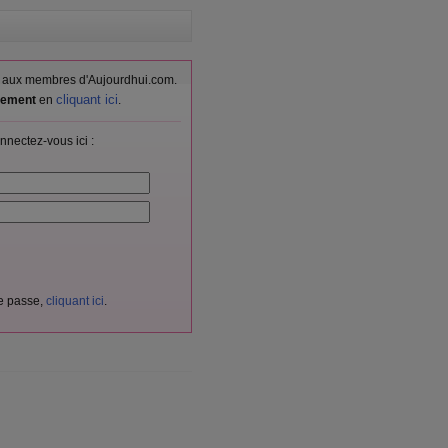
vés aux membres d'Aujourdhui.com.
cliquant ici
itement
en
.
nnectez-vous ici :
de passe,
cliquant ici
.