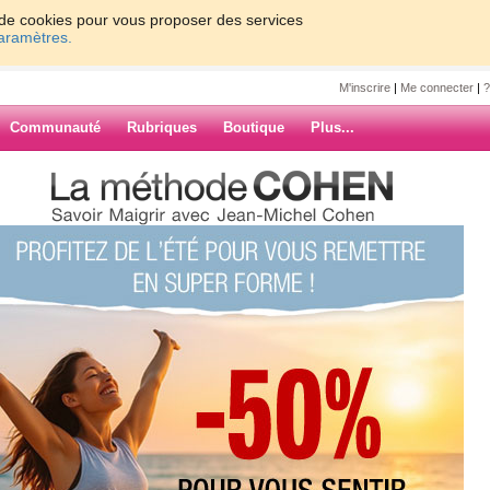
on de cookies pour vous proposer des services
paramètres.
M'inscrire
|
Me connecter
|
?
Communauté
Rubriques
Boutique
Plus...
eparti mon kiki
 mon kiki
ps doncccccc penser à vos petites
ARCHIVES