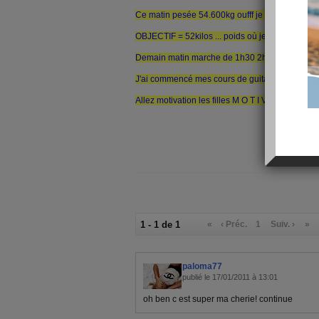
Ce matin pesée 54.600kg oufff je ne vois plus le
OBJECTIF = 52kilos ... poids où je suis bien da
Demain matin marche de 1h30 2h avec ma copine 
J'ai commencé mes cours de guitare et j'adore ça
Allez motivation les filles M O T I V A T I O N
1 - 1 de 1
«
‹ Préc.
1
Suiv. ›
»
paloma77
publié le 17/01/2011 à 13:01
oh ben c est super ma cherie! continue