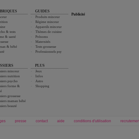
BRIQUES
GUIDES
Publicité
ceur
Produits minceur
rition
Régime minceur
sine
Appareils minceur
cho & tests
Thèmes de cuisine
me & santé
Prénoms
ssesse
Maternités
man & bébé
Tests grossesse
uté
Professionnels psy
SSIERS
PLUS
siers minceur
Jeux
siers nutrition
Infos
siers psycho
Astro
siers forme &
Shopping
té
siers grossesse
siers maman bébé
siers beauté
ges
presse
contact
aide
conditions d'utilisation
recrutemen
Forum grossesse et bébé
Forum psychologie