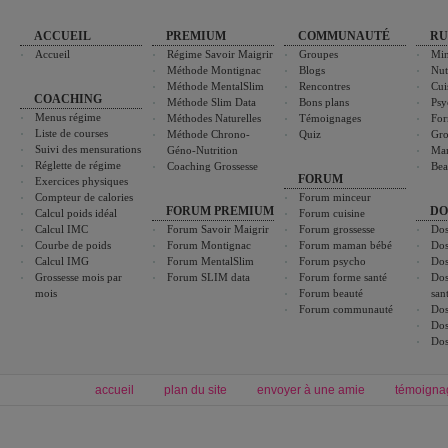
ACCUEIL
PREMIUM
COMMUNAUTÉ
RU
Accueil
Régime Savoir Maigrir
Groupes
Min
Méthode Montignac
Blogs
Nut
Méthode MentalSlim
Rencontres
Cui
COACHING
Méthode Slim Data
Bons plans
Psy
Menus régime
Méthodes Naturelles
Témoignages
For
Liste de courses
Méthode Chrono-
Quiz
Gro
Suivi des mensurations
Géno-Nutrition
Ma
Réglette de régime
Coaching Grossesse
Bea
FORUM
Exercices physiques
Compteur de calories
Forum minceur
FORUM PREMIUM
DO
Calcul poids idéal
Forum cuisine
Calcul IMC
Forum Savoir Maigrir
Forum grossesse
Dos
Courbe de poids
Forum Montignac
Forum maman bébé
Dos
Calcul IMG
Forum MentalSlim
Forum psycho
Dos
Grossesse mois par
Forum SLIM data
Forum forme santé
Dos
mois
Forum beauté
san
Forum communauté
Dos
Dos
Dos
accueil
plan du site
envoyer à une amie
témoigna
Forum minceur
Forum cuisine