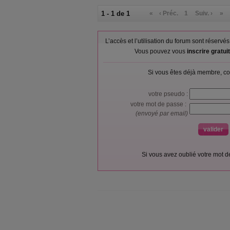
1 - 1 de 1
«
‹ Préc.
1
Suiv. ›
»
L’accès et l’utilisation du forum sont réser
Vous pouvez vous
inscrire gratu
Si vous êtes déjà membre, co
votre pseudo :
votre mot de passe :
(envoyé par email)
Si vous avez oublié votre mot 