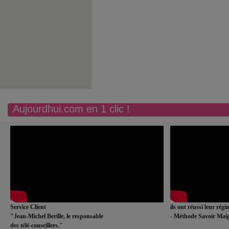
Aujourdhui.com en 1 clic !
Service Client
ils ont réussi leur rég
"Jean-Michel Berille, le responsable
- Méthode Savoir Maig
des télé-conseillers."