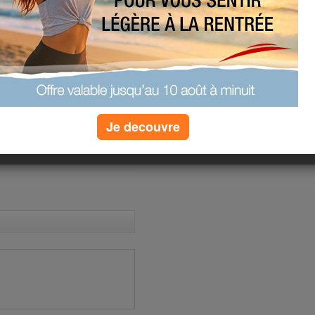
s 55 !!!
ns ma tête et dans mon corps !!
... j'adore ça !!!
 ...
Je decouvre
(1) commentaires