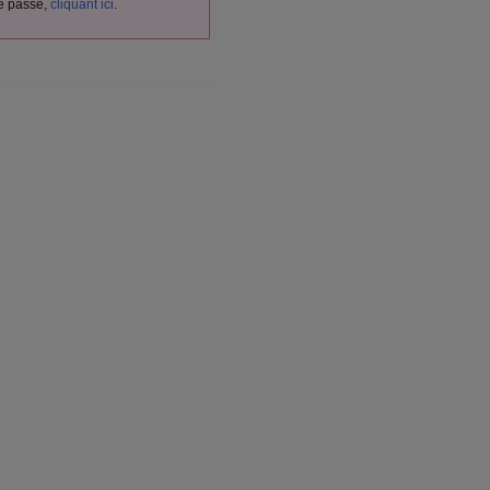
de passe,
cliquant ici
.