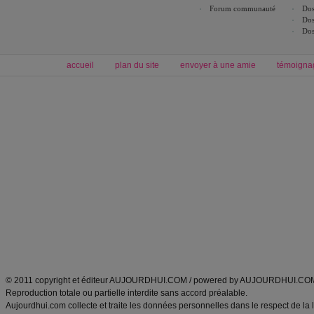
Forum communauté
Dos
Dos
Dos
accueil
plan du site
envoyer à une amie
témoigna
Forum minceur
Forum cuisine
Commencer un régime
boissons, vins et cocktails
Alimentation équilibrée et nutrition
astuces et bons plans
Minceur
Recette cuisine
exercices physiques
recette facile
produits minceur
Recette poulet
Tags
:
ventre plat
|
maigrir des fesses
|
abdominaux
|
régime américain
|
régime mayo
|
Découvrez aussi
:
exercices abdominaux
|
recette wok
|
ANXA Partenaires
:
Recette
de cuisine |
Recette cuisine
|
© 2011 copyright et éditeur AUJOURDHUI.COM / powered by AUJOURDHUI.CO
Reproduction totale ou partielle interdite sans accord préalable.
Aujourdhui.com collecte et traite les données personnelles dans le respect de la 