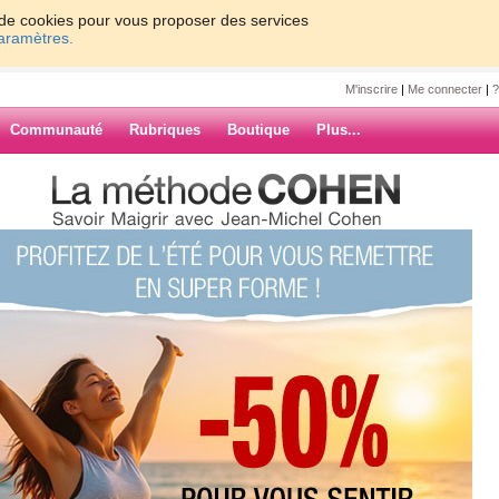
on de cookies pour vous proposer des services
paramètres.
M'inscrire
|
Me connecter
|
?
Communauté
Rubriques
Boutique
Plus...
E !!!!!
!!
reuse année : Santé,
ARCHIVES
coup du mal à venir sur le