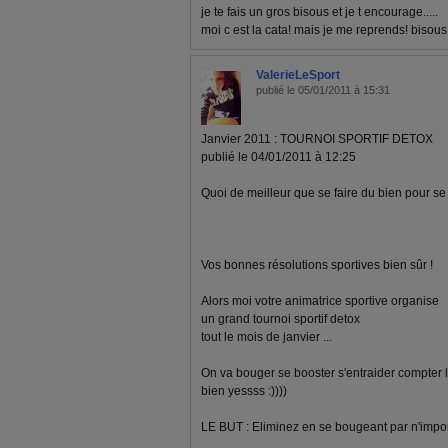
je te fais un gros bisous et je t encourage.....
moi c est la cata! mais je me reprends! bisous
ValerieLeSport
publié le 05/01/2011 à 15:31
Janvier 2011 : TOURNOI SPORTIF DETOX
publié le 04/01/2011 à 12:25
Quoi de meilleur que se faire du bien pour se 
Vos bonnes résolutions sportives bien sûr !
Alors moi votre animatrice sportive organise
un grand tournoi sportif detox
tout le mois de janvier ...
On va bouger se booster s'entraider compter le
bien yessss :))))
LE BUT : Eliminez en se bougeant par n'importe