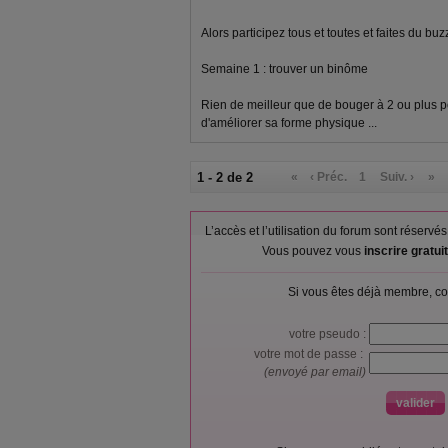
Alors participez tous et toutes et faites du buz
Semaine 1 : trouver un binôme
Rien de meilleur que de bouger à 2 ou plus 
d'améliorer sa forme physique ...
1 - 2 de 2
«
‹ Préc.
1
Suiv. ›
»
L’accès et l’utilisation du forum sont réser
Vous pouvez vous
inscrire gratu
Si vous êtes déjà membre, co
votre pseudo :
votre mot de passe :
(envoyé par email)