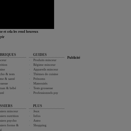
ime et cela les rend heureux
rir
BRIQUES
GUIDES
Publicité
ceur
Produits minceur
rition
Régime minceur
sine
Appareils minceur
cho & tests
Thèmes de cuisine
me & santé
Prénoms
ssesse
Maternités
man & bébé
Tests grossesse
uté
Professionnels psy
SSIERS
PLUS
siers minceur
Jeux
siers nutrition
Infos
siers psycho
Astro
siers forme &
Shopping
té