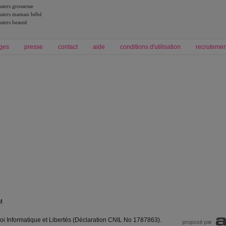
siers grossesse
siers maman bébé
siers beauté
ges
presse
contact
aide
conditions d'utilisation
recrutemen
Forum grossesse et bébé
Forum psychologie
envie de bébé et de devenir maman
développement personnel et spiritua
accouchement et naissance de bébé
couple et sexualité
Grossesse et femme enceinte
Psychologie
symptome grossesse
intelligence et test de qi
calendrier de grossesse
test qi
régime protéiné
|
maigrir du ventre
|
M
loi Informatique et Libertés (Déclaration CNIL No 1787863).