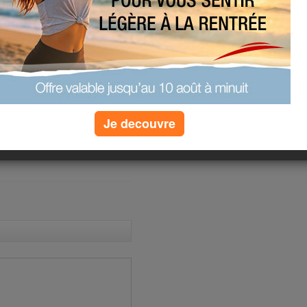
qui m'en manque mais entre
 dur dur
 je me reprennes en main
 et oui je penses comme
 petit tour sur vos blogs
Je decouvre
(2) commentaires