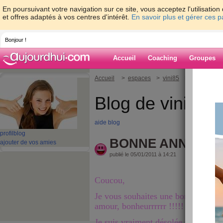
En poursuivant votre navigation sur ce site, vous acceptez l'utilisati
et offres adaptés à vos centres d'intérêt.
En savoir plus et gérer ces 
Bonjour !
Accueil
Coaching
Groupes
Accueil
>
espaces
>
vini85
> BONNE ANNE
Blog de vini85
aide blog
profil
blog
BONNE ANNEE !!!
ajouter de vos amies
publié le 05/01/2011 à 14:21
Coucou,
Je vous souhaites une bonne et heu
amour, bonheurrrrrr !!!!!
Je suis vraiment désolée mais beau