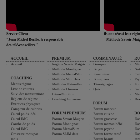
Service Client
ils ont réussi leur rég
"Jean-Michel Berille, le responsable
- Méthode Savoir Maig
des télé-conseillers."
ACCUEIL
PREMIUM
COMMUNAUTÉ
RU
Accueil
Régime Savoir Maigrir
Groupes
Min
Méthode Montignac
Blogs
Nut
Méthode MentalSlim
Rencontres
Cui
COACHING
Méthode Slim Data
Bons plans
Psy
Menus régime
Méthodes Naturelles
Témoignages
For
Liste de courses
Méthode Chrono-
Quiz
Gro
Suivi des mensurations
Géno-Nutrition
Ma
Réglette de régime
Coaching Grossesse
Bea
FORUM
Exercices physiques
Compteur de calories
Forum minceur
FORUM PREMIUM
DO
Calcul poids idéal
Forum cuisine
Calcul IMC
Forum Savoir Maigrir
Forum grossesse
Dos
Courbe de poids
Forum Montignac
Forum maman bébé
Dos
Calcul IMG
Forum MentalSlim
Forum psycho
Dos
Grossesse mois par
Forum SLIM data
Forum forme santé
Dos
mois
Forum beauté
san