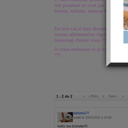
site pourtant ce n'est pas l'envie 
boulot, enfants, maison heuuuuuuu
En tout cas il faut absolement que
niveau alimentation équilibrée ....
beaucoup d'entre vous !!!!!
Je vous embrasse et je vais faire un
!!!!
1 - 2 de 2
«
‹ Préc.
1
Suiv. ›
»
paloma77
publié le 10/01/2011 à 16:50
hello ma bichette!!!!