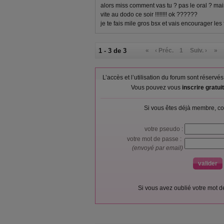
alors miss comment vas tu ? pas le oral ? mais
vite au dodo ce soir !!!!!!!! ok ??????
je te fais mile gros bsx et vais encourager les 
1 - 3 de 3
«
‹ Préc.
1
Suiv. ›
»
L’accès et l’utilisation du forum sont réser
Vous pouvez vous
inscrire gratu
Si vous êtes déjà membre, co
votre pseudo :
votre mot de passe :
(envoyé par email)
Si vous avez oublié votre mot 