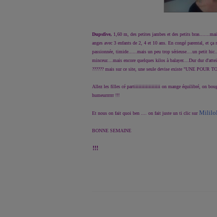
Dupsfive,
1,60 m, des petites jambes et des petits bras......
anges avec 3 enfants de 2, 4 et 10 ans. En congé parental, et ça
passionnée, timide......mais un peu trop sérieuse....un petit hic
minceur....mais encore quelques kilos à balayer....Dur dur d'attei
?????? mais sur ce site, une seule devise existe "UNE PO
Allez les filles cé partiiiiiiiiiiiiiiiiii on mange équilibré, on bou
humeurrrrrr !!!
Mililo
Et nous on fait quoi ben .... on fait juste un ti clic sur
BONNE SEMAINE