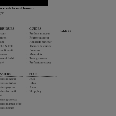
ime et cela les rend heureux
rir
BRIQUES
GUIDES
Publicité
ceur
Produits minceur
rition
Régime minceur
sine
Appareils minceur
cho & tests
Thèmes de cuisine
me & santé
Prénoms
ssesse
Maternités
man & bébé
Tests grossesse
uté
Professionnels psy
SSIERS
PLUS
siers minceur
Jeux
siers nutrition
Infos
siers psycho
Astro
siers forme &
Shopping
té
siers grossesse
siers maman bébé
siers beauté