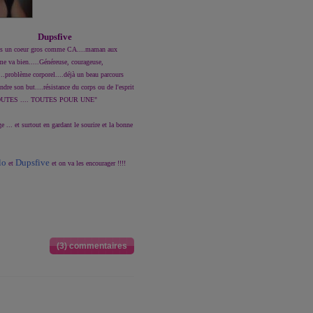
Dupsfive
.mais un coeur gros comme CA....maman aux
 me va bien.....Généreuse, courageuse,
....problème corporel....déjà un beau parcours
ndre son but....résistance du corps ou de l'esprit
UR TOUTES .... TOUTES POUR UNE"
ge ... et surtout en gardant le sourire et la bonne
lo
Dupsfive
et
et on va les encourager !!!!
UNE POUR TOUTES .... TOUTES POUR UNE !!!
(3) commentaires