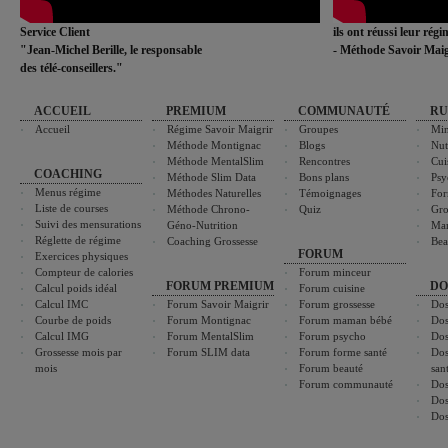
Service Client
ils ont réussi leur rég
"Jean-Michel Berille, le responsable
- Méthode Savoir Maig
des télé-conseillers."
ACCUEIL
PREMIUM
COMMUNAUTÉ
RU
Accueil
Régime Savoir Maigrir
Groupes
Min
Méthode Montignac
Blogs
Nut
Méthode MentalSlim
Rencontres
Cui
COACHING
Méthode Slim Data
Bons plans
Psy
Menus régime
Méthodes Naturelles
Témoignages
For
Liste de courses
Méthode Chrono-
Quiz
Gro
Suivi des mensurations
Géno-Nutrition
Ma
Réglette de régime
Coaching Grossesse
Bea
FORUM
Exercices physiques
Compteur de calories
Forum minceur
FORUM PREMIUM
DO
Calcul poids idéal
Forum cuisine
Calcul IMC
Forum Savoir Maigrir
Forum grossesse
Dos
Courbe de poids
Forum Montignac
Forum maman bébé
Dos
Calcul IMG
Forum MentalSlim
Forum psycho
Dos
Grossesse mois par
Forum SLIM data
Forum forme santé
Dos
mois
Forum beauté
san
Forum communauté
Dos
Dos
Dos