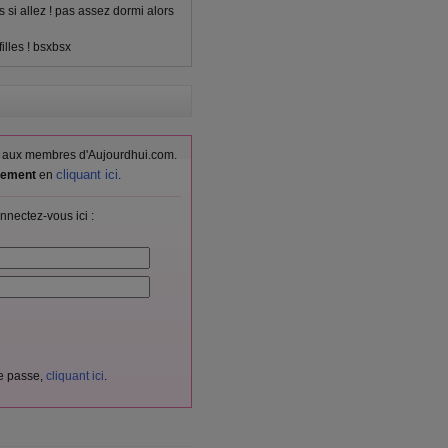
 si allez ! pas assez dormi alors
filles ! bsxbsx
vés aux membres d'Aujourdhui.com.
cliquant ici
itement
en
.
nnectez-vous ici :
de passe,
cliquant ici
.