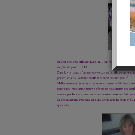
Et bien moi,c'est mililolo 22ans ,mili car je m'appelle Emilie 
car j'ais de gros ..... LOL
Dans la vie j'aime m'amuser que ce soit en famille ou entre ami
pense!!!)et aussi la bonne bouffe et se n'est pas une qualité...
Malheureusement,je ne suis pas encore maman,sa fait depuis Ao
petit"nous",mais dame nature a décider de nous mettre des barriè
n'avons pas les clefs pour ouvrir ces barrières,mais on c'est que 
Le site m'apporte beaucoup dans ma vie de tous les jours et j'y 
questions.