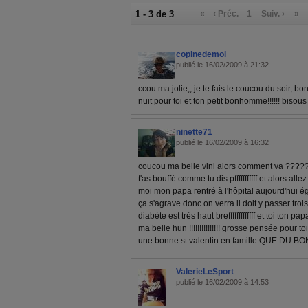
1 - 3 de 3
«
‹ Préc.
1
Suiv. ›
»
copinedemoi
publié le 16/02/2009 à 21:32
ccou ma jolie,, je te fais le coucou du soir, b
nuit pour toi et ton petit bonhomme!!!!!! bisous
ninette71
publié le 16/02/2009 à 16:32
coucou ma belle vini alors comment va ????????
t'as bouffé comme tu dis pfffffffffff et alors all
moi mon papa rentré à l'hôpital aujourd'hui é
ça s'agrave donc on verra il doit y passer tr
diabète est très haut brefffffffffffff et toi ton 
ma belle hun !!!!!!!!!!!!!!! grosse pensée pour
une bonne st valentin en famille QUE DU B
ValerieLeSport
publié le 16/02/2009 à 14:53