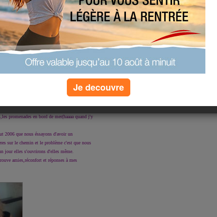
Je decouvre
Mililolo
et lolo car mon homme s'appelle Laurent et aussi
s,les promenades en bord de mer(haaaa quand j'y
ut 2006 que nous éssayons d'avoir un
res sur le chemin et le problème c'est que nous
un jour elles s'ouvrirons d'elles même.
trouve amies,réconfort et réponses à mes