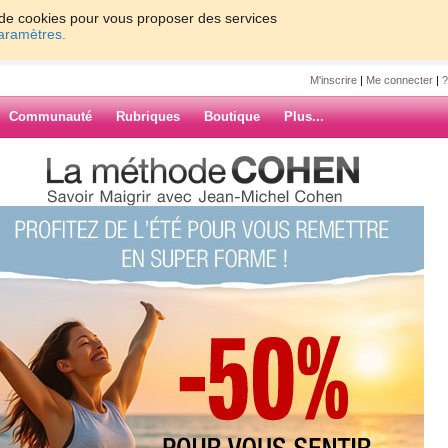
on de cookies pour vous proposer des services
paramètres.
M'inscrire
|
Me connecter
|
?
Communauté
Rubriques
Boutique
Plus...
me semaine !!! DUPSFIVE et
aine !!!
ILOLO
esque Parfait" :
ARCHIVES
ne
... J'ai nommé :