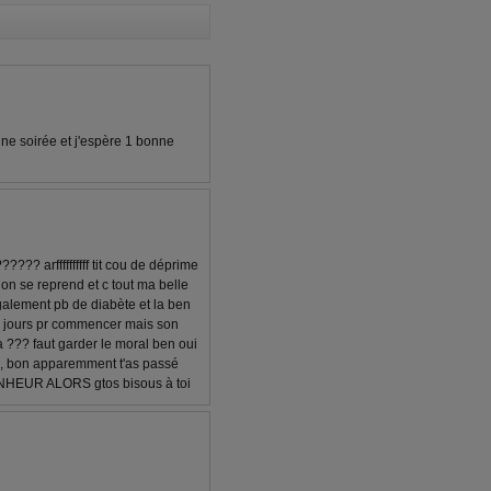
onne soirée et j'espère 1 bonne
?? arffffffffff tit cou de déprime
ez on se reprend et c tout ma belle
galement pb de diabète et la ben
ois jours pr commencer mais son
papa ??? faut garder le moral ben oui
 toi, bon apparemment t'as passé
ONHEUR ALORS gtos bisous à toi