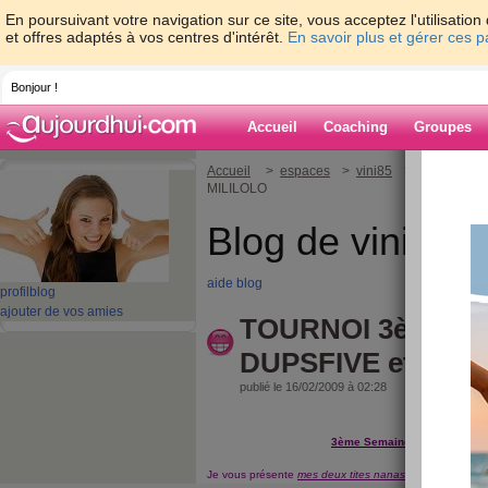
En poursuivant votre navigation sur ce site, vous acceptez l'utilisati
et offres adaptés à vos centres d'intérêt.
En savoir plus et gérer ces 
Bonjour !
Accueil
Coaching
Groupes
Accueil
>
espaces
>
vini85
> TOURNOI 3è
MILILOLO
Blog de vini85
aide blog
profil
blog
ajouter de vos amies
TOURNOI 3ème sem
DUPSFIVE et MIL
publié le 16/02/2009 à 02:28
3ème Semaine du "Tournoi Pr
Je vous présente
mes deux tites nanas de cette semai