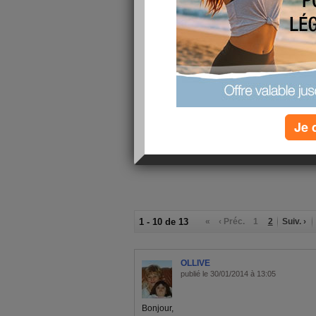
j'ai fait
au
Les 10 piè
à la maiso
Je 
1 - 10 de 13
«
‹ Préc.
1
2
Suiv. ›
OLLIVE
publié le 30/01/2014 à 13:05
Bonjour,