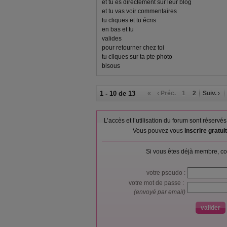
et tu es directement sur leur blog
et tu vas voir commentaires
tu cliques et tu écris
en bas et tu
valides
pour retourner chez toi
tu cliques sur ta pte photo
bisous
1 - 10 de 13
«
‹ Préc.
1
2
Suiv. ›
L’accès et l’utilisation du forum sont réser
Vous pouvez vous
inscrire gratu
Si vous êtes déjà membre, co
votre pseudo :
votre mot de passe :
(envoyé par email)