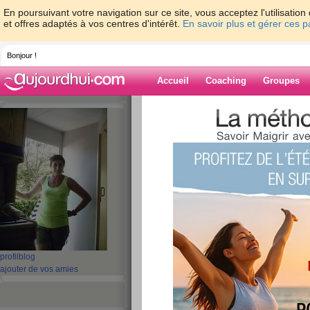
En poursuivant votre navigation sur ce site, vous acceptez l'utilisati
et offres adaptés à vos centres d'intérêt.
En savoir plus et gérer ces 
Bonjour !
Accueil
Coaching
Groupes
Accueil
>
espaces
>
veolia
> Quizz: Les 1
Blog de veolia
aide blog
Quizz: Les 10 piège
maison
publié le 03/06/2013 à 14:56
profil
blog
ajouter de vos amies
8/10