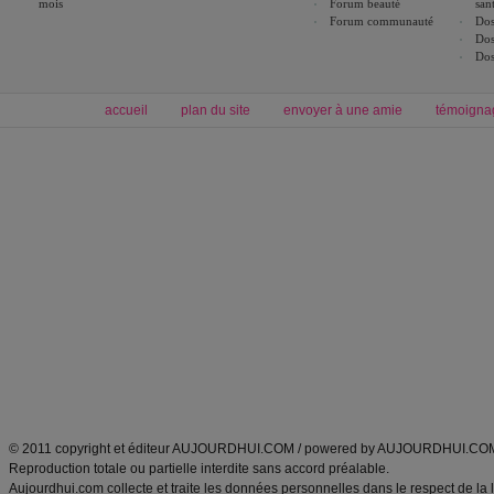
mois
Forum beauté
san
Forum communauté
Dos
Dos
Dos
accueil
plan du site
envoyer à une amie
témoigna
Forum minceur
Forum cuisine
Commencer un régime
boissons, vins et cocktails
Alimentation équilibrée et nutrition
astuces et bons plans
Minceur
Recette cuisine
exercices physiques
recette facile
produits minceur
Recette poulet
Tags
:
ventre plat
|
maigrir des fesses
|
abdominaux
|
régime américain
|
régime mayo
|
Découvrez aussi
:
exercices abdominaux
|
recette wok
|
ANXA Partenaires
:
Recette
de cuisine |
Recette cuisine
|
© 2011 copyright et éditeur AUJOURDHUI.COM / powered by AUJOURDHUI.CO
Reproduction totale ou partielle interdite sans accord préalable.
Aujourdhui.com collecte et traite les données personnelles dans le respect de la 