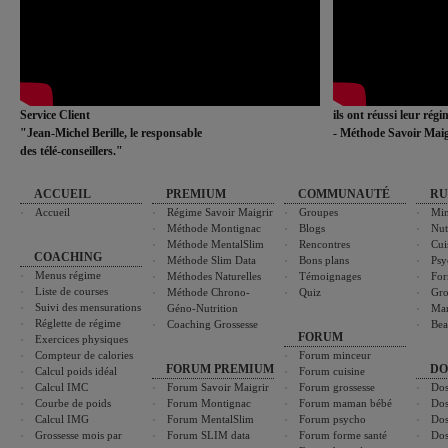
Service Client
ils ont réussi leur rég
"Jean-Michel Berille, le responsable
- Méthode Savoir Maig
des télé-conseillers."
ACCUEIL
PREMIUM
COMMUNAUTÉ
RU
Accueil
Régime Savoir Maigrir
Groupes
Min
Méthode Montignac
Blogs
Nut
Méthode MentalSlim
Rencontres
Cui
COACHING
Méthode Slim Data
Bons plans
Psy
Menus régime
Méthodes Naturelles
Témoignages
For
Liste de courses
Méthode Chrono-
Quiz
Gro
Suivi des mensurations
Géno-Nutrition
Ma
Réglette de régime
Coaching Grossesse
Bea
FORUM
Exercices physiques
Compteur de calories
Forum minceur
FORUM PREMIUM
DO
Calcul poids idéal
Forum cuisine
Calcul IMC
Forum Savoir Maigrir
Forum grossesse
Dos
Courbe de poids
Forum Montignac
Forum maman bébé
Dos
Calcul IMG
Forum MentalSlim
Forum psycho
Dos
Grossesse mois par
Forum SLIM data
Forum forme santé
Dos