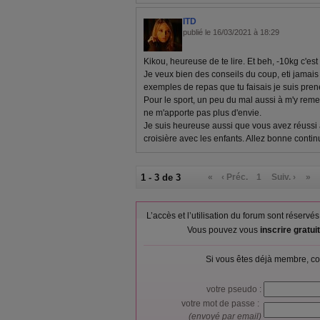
ITD
publié le 16/03/2021 à 18:29
Kikou, heureuse de te lire. Et beh, -10kg c'est 
Je veux bien des conseils du coup, eti jamai
exemples de repas que tu faisais je suis pre
Pour le sport, un peu du mal aussi à m'y rem
ne m'apporte pas plus d'envie.
Je suis heureuse aussi que vous avez réussi à
croisière avec les enfants. Allez bonne contin
1 - 3 de 3
«
‹ Préc.
1
Suiv. ›
»
L’accès et l’utilisation du forum sont réser
Vous pouvez vous
inscrire gratu
Si vous êtes déjà membre, co
votre pseudo :
votre mot de passe :
(envoyé par email)