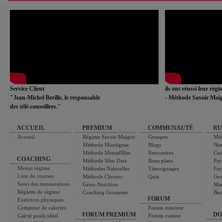
Service Client
ils ont réussi leur rég
"Jean-Michel Berille, le responsable
- Méthode Savoir Maig
des télé-conseillers."
ACCUEIL
PREMIUM
COMMUNAUTÉ
RU
Accueil
Régime Savoir Maigrir
Groupes
Min
Méthode Montignac
Blogs
Nut
Méthode MentalSlim
Rencontres
Cui
COACHING
Méthode Slim Data
Bons plans
Psy
Menus régime
Méthodes Naturelles
Témoignages
For
Liste de courses
Méthode Chrono-
Quiz
Gro
Suivi des mensurations
Géno-Nutrition
Ma
Réglette de régime
Coaching Grossesse
Bea
FORUM
Exercices physiques
Compteur de calories
Forum minceur
FORUM PREMIUM
DO
Calcul poids idéal
Forum cuisine