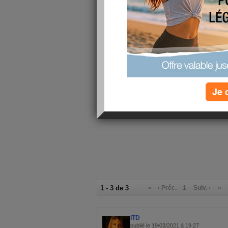
tel poids.
Ces deux premiers mois de rééquilibrage alimentaire
semaine dernière une amie m'a fait découvrir les vi
move your fit. Du coup je me suis empressée de m'ac
programme hier. J'avoue que je préfère suivre leurs
pour une question d'ambiance mais je vais m'acco
Côté enfant, tout va pour le mieux. Il me font paye
pas bien grave, la situation n'est pas simple pour 
Je 
Voilà les dernières nouvelles.
A bientôt
1 - 3 de 3
«
‹ Préc.
1
Suiv. ›
»
ITD
publié le 19/03/2021 à 19:27