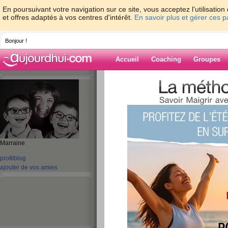
En poursuivant votre navigation sur ce site, vous acceptez l'utilisati
et offres adaptés à vos centres d'intérêt.
En savoir plus et gérer ces 
Bonjour !
Accueil
Coaching
Groupes
Accueil
>
espaces
>
tikki54
> Moins dix
Blog de tikki54
aide blog
Moins dix
Marraine
profil
blog
publié le 16/03/2021 à 10:31
ajouter de vos amies
Ola les filles, comment allez vous?
Ici tout va pour le mieux. Comme je vous le disais l
je refais WW et hier 15 mars la balance m'annonçai
heureuse et bien mieux dans mon corps. Faut dire q
et j'avais dépassé mon poids de fin de grossesse. B