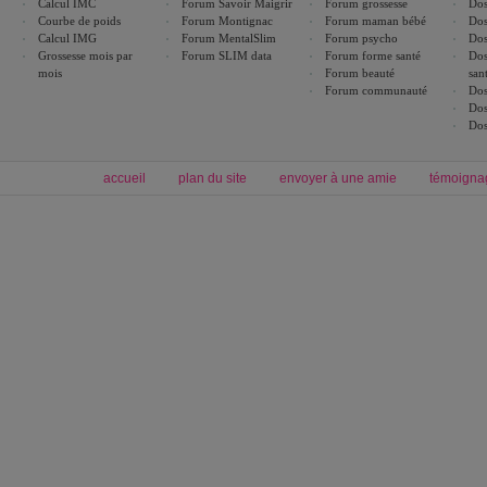
Calcul IMC
Forum Savoir Maigrir
Forum grossesse
Dos
Courbe de poids
Forum Montignac
Forum maman bébé
Dos
Calcul IMG
Forum MentalSlim
Forum psycho
Dos
Grossesse mois par
Forum SLIM data
Forum forme santé
Dos
mois
Forum beauté
san
Forum communauté
Dos
Dos
Dos
accueil
plan du site
envoyer à une amie
témoigna
Forum minceur
Forum cuisine
Commencer un régime
boissons, vins et cocktails
Alimentation équilibrée et nutrition
astuces et bons plans
Minceur
Recette cuisine
exercices physiques
recette facile
produits minceur
Recette poulet
Tags
:
ventre plat
|
maigrir des fesses
|
abdominaux
|
régime américain
|
régime mayo
|
Découvrez aussi
:
exercices abdominaux
|
recette wok
|
ANXA Partenaires
:
Recette
de cuisine |
Recette cuisine
|