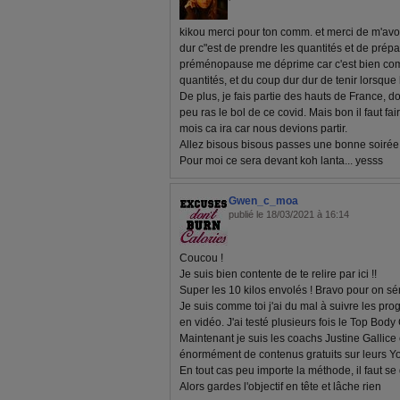
kikou merci pour ton comm. et merci de m'avoi
dur c"est de prendre les quantités et de prépar
préménopause me déprime car c'est bien com
quantités, et du coup dur dur de tenir lorsque l
De plus, je fais partie des hauts de France, d
peu ras le bol de ce covid. Mais bon il faut f
mois ca ira car nous devions partir.
Allez bisous bisous passes une bonne soirée
Pour moi ce sera devant koh lanta... yesss
Gwen_c_moa
publié le 18/03/2021 à 16:14
Coucou !
Je suis bien contente de te relire par ici !!
Super les 10 kilos envolés ! Bravo pour on séri
Je suis comme toi j'ai du mal à suivre les pro
en vidéo. J'ai testé plusieurs fois le Top Bod
Maintenant je suis les coachs Justine Gallice e
énormément de contenus gratuits sur leurs You
En tout cas peu importe la méthode, il faut se
Alors gardes l'objectif en tête et lâche rien